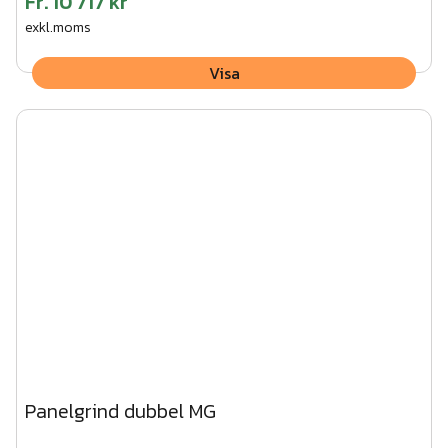
Fr.
10 717 kr
exkl.moms
Visa
Panelgrind dubbel MG