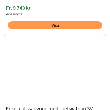
Fr.
9 743 kr
exkl.moms
Visa
Enkel palissadgrind med spetsig topp SV