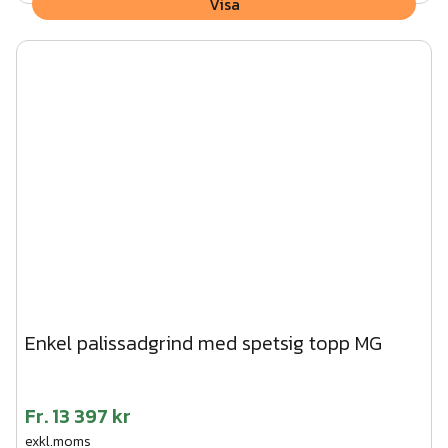
Visa
Enkel palissadgrind med spetsig topp MG
Fr.
13 397 kr
exkl.moms