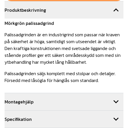
Produktbeskrivning
Mörkgrön
palissadgrind
Palissadgrinden är en industrigrind som passar när kraven
på säkerhet är höga, samtidigt som utseendet är viktigt.
Den kraftiga konstruktionen med svetsade liggande och
stående profiler ger ett säkert områdesskydd som med sin
ytbehandling har mycket lång hållbarhet.
Palissadgrinden säljs komplett med stolpar och detaljer.
Försedd med låsögla för hänglås som standard.
Montagehjälp
Vi kan hjälpa dig med monteringen av din grind. Om ni
Specifikation
beställer montage av oss får ni 5 års montage och
materialgaranti. Vi samarbetar med ett brett nätverk av