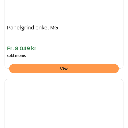
Panelgrind enkel MG
Fr.
8 049 kr
exkl.moms
Visa