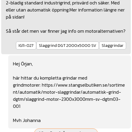
2-bladig standard industrigrind, prisvärd och säker. Med
eller utan automatisk öppning.Mer information längre ner
på sidan!
Så står det men var finner jag info om motoralternativen?
IG11-027
Slaggrind DGT 2000x5000 SV
Slaggrindar
Hej Örjan,
här hittar du kompletta grindar med
grindmotorer:
https://www.stangselbutiken.se/sortime
nt/automatik/motor-slaggrindar/automatisk-grind-
dgtm/slaggrind-motor-2300x3000mm-sv-dgtm03-
001
Mvh Johanna