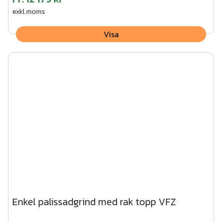
exkl.moms
Visa
Enkel palissadgrind med rak topp VFZ