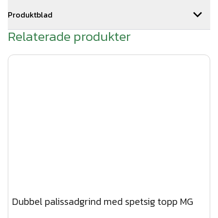
Mått: H1400 x B4000 mm
stängselmontörer och kan hjälpa till med montagearbetet i
Produktblad
stora delar av landet. Hör av er till oss
Färg: Mörkgrön
Relaterade produkter
via offertformuläret för snabb kostnadsfri offert.
produktblad Palissadgrind.pdf
Material: Stål
Profildimensioner: 20x20 mm
Rotskydd: Galvaniserad, pulverlackad
Dubbel palissadgrind med spetsig topp MG