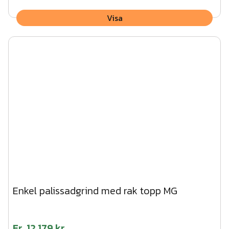
Visa
Enkel palissadgrind med rak topp MG
Fr.
12 179 kr