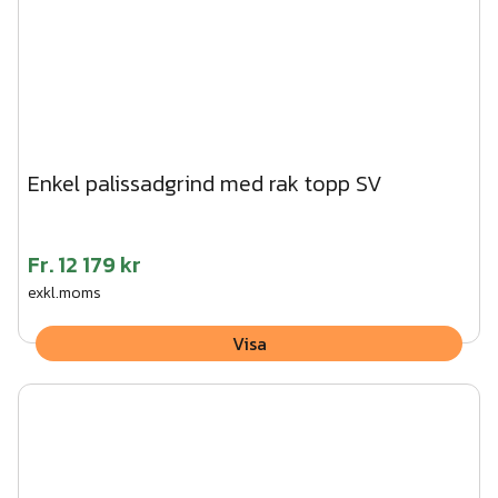
Enkel palissadgrind med rak topp SV
Fr.
12 179 kr
exkl.moms
Visa