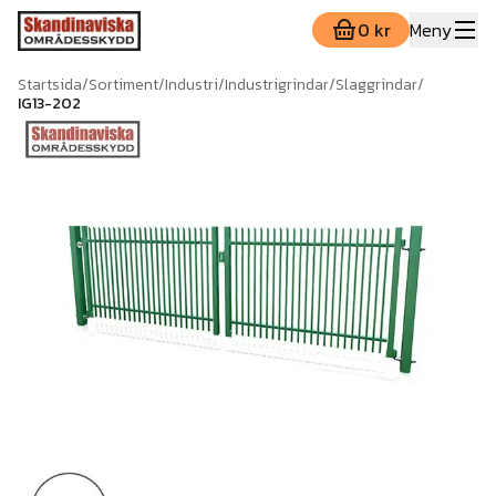
0 kr
Meny
Startsida
/
Sortiment
/
Industri
/
Industrigrindar
/
Slaggrindar
/
IG13-202