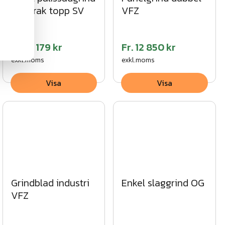
med rak topp SV
VFZ
Fr.
12 179 kr
Fr.
12 850 kr
exkl.moms
exkl.moms
Visa
Visa
Grindblad industri
Enkel slaggrind OG
VFZ