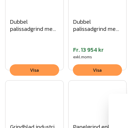
Dubbel
Dubbel
palissadgrind med
palissadgrind med
spetsig topp SV
rak topp VFZ
Fr.
13 954 kr
exkl.moms
Visa
Visa
Grindblad industri
Panelgrind enkel