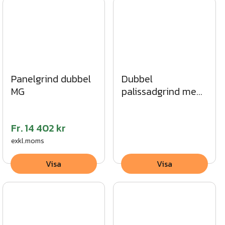
Panelgrind dubbel
Dubbel
MG
palissadgrind med
rak topp MG
Fr.
14 402 kr
exkl.moms
Visa
Visa