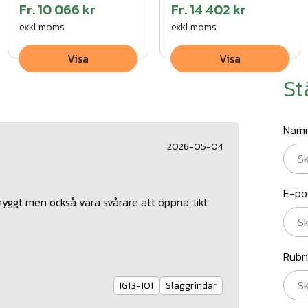
Fr.
10 066 kr
Fr.
14 402 kr
exkl.moms
exkl.moms
Visa
Visa
St
Nam
2026-05-04
E-po
yggt men också vara svårare att öppna, likt
Rubr
IG13-101
Slaggrindar