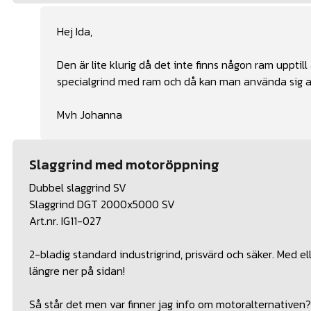
Hej Ida,
Den är lite klurig då det inte finns någon ram upptill
specialgrind med ram och då kan man använda sig av 
Mvh Johanna
Slaggrind med motoröppning
Dubbel slaggrind SV
Slaggrind DGT 2000x5000 SV
Art.nr. IG11-027
2-bladig standard industrigrind, prisvärd och säker. Med 
längre ner på sidan!
Så står det men var finner jag info om motoralternativen?