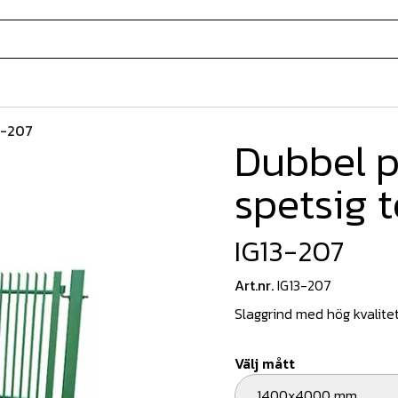
3-207
Dubbel p
spetsig 
IG13-207
Art.nr.
IG13-207
Slaggrind med hög kvalitet
Välj mått
1400x4000 mm