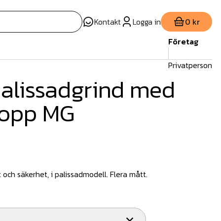
Kontakt
Logga in
0 kr
Företag
Privatperson
alissadgrind med
topp MG
 och säkerhet, i palissadmodell. Flera mått.