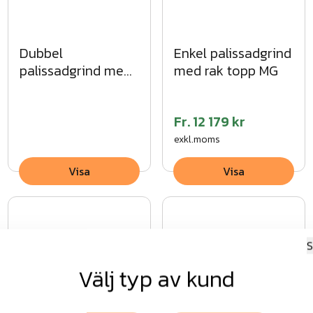
Dubbel
Enkel palissadgrind
palissadgrind med
med rak topp MG
spetsig topp VFZ
Fr.
12 179 kr
exkl.moms
Visa
Visa
S
Välj typ av kund
Panelgrind enkel
Mobil Gånggrind