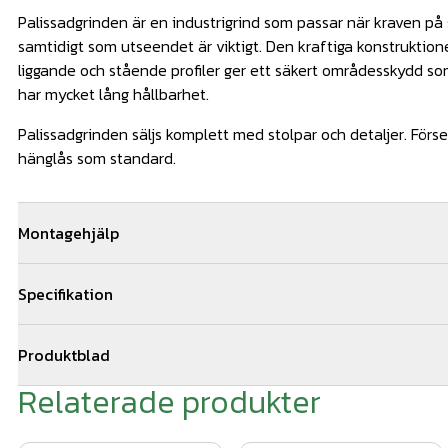
Palissadgrinden är en industrigrind som passar när kraven på 
samtidigt som utseendet är viktigt. Den kraftiga konstrukti
liggande och stående profiler ger ett säkert områdesskydd s
har mycket lång hållbarhet.
Palissadgrinden säljs komplett med stolpar och detaljer. Förs
hänglås som standard.
Montagehjälp
Vi kan hjälpa dig med monteringen av din grind. Om ni bestäl
Specifikation
ni 5 års montage och materialgaranti. Vi samarbetar med ett 
stängselmontörer och kan hjälpa till med montagearbetet i st
Mått: H1400 x B4000 mm
av er till oss via offertformuläret för snabb kostnadsfri offert
Produktblad
Färg: Mörkgrön
Relaterade produkter
produktblad Palissadgrind 2019.pdf
Material: Stål