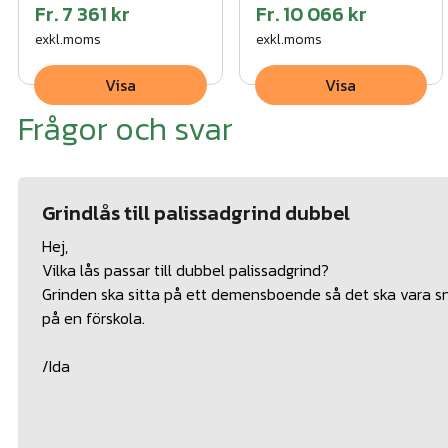
Fr.
7 361 kr
Fr.
10 066 kr
exkl.moms
exkl.moms
Visa
Visa
Frågor och svar
Grindlås till palissadgrind dubbel
Hej,
Vilka lås passar till dubbel palissadgrind?
Grinden ska sitta på ett demensboende så det ska vara sn
på en förskola.
/Ida