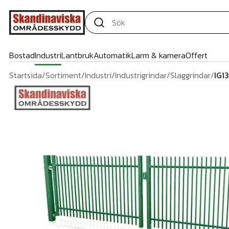
Bostad
Industri
Lantbruk
Automatik
Larm & kamera
Offert
Startsida
/
Sortiment
/
Industri
/
Industrigrindar
/
Slaggrindar
/
IG1