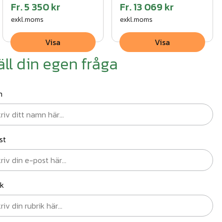
Fr.
5 350 kr
Fr.
13 069 kr
exkl.moms
exkl.moms
Visa
Visa
äll din egen fråga
n
st
ik