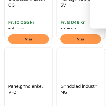
OG
SV
Fr.
10 066 kr
Fr.
8 049 kr
exkl.moms
exkl.moms
Visa
Visa
Panelgrind enkel
Grindblad industri
VFZ
MG