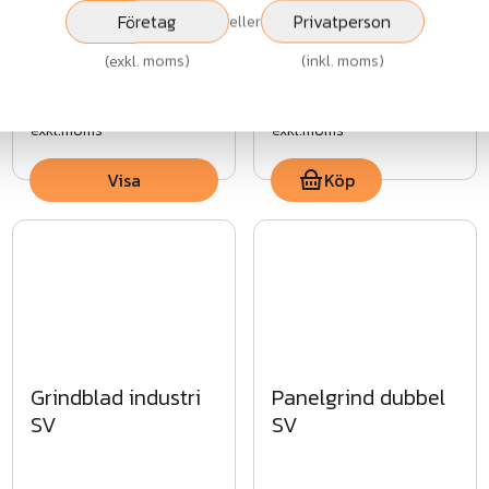
MG
ASSA Lås
Företag
Privatperson
eller
(
exkl. moms
)
(
inkl. moms
)
Fr.
8 049 kr
52 073 kr
exkl.moms
exkl.moms
Visa
Köp
Grindblad industri
Panelgrind dubbel
SV
SV