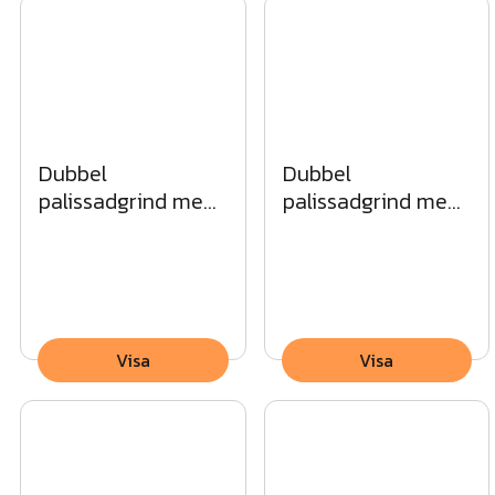
Profildimensioner: 20x20 mm
Rotskydd: Galvaniserad, pulverlackad
Dubbel
Dubbel
palissadgrind med
palissadgrind med
spetsig topp MG
rak topp SV
Visa
Visa