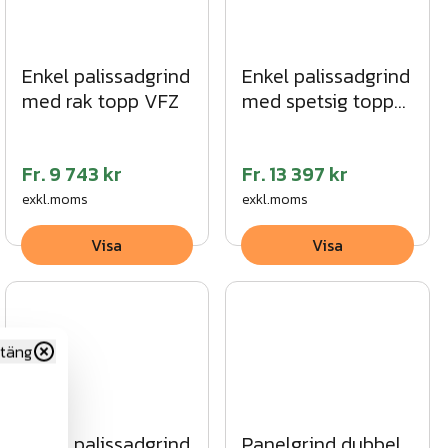
Enkel palissadgrind
Enkel palissadgrind
med rak topp VFZ
med spetsig topp
SV
Fr.
9 743 kr
Fr.
13 397 kr
exkl.moms
exkl.moms
Visa
Visa
täng
Enkel palissadgrind
Panelgrind dubbel