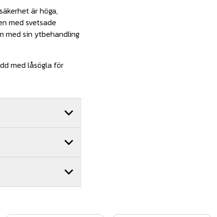
säkerhet är höga,
onen med svetsade
om med sin ytbehandling
edd med låsögla för
ler montage av oss får
brett nätverk av
ora delar av landet. Hör
.