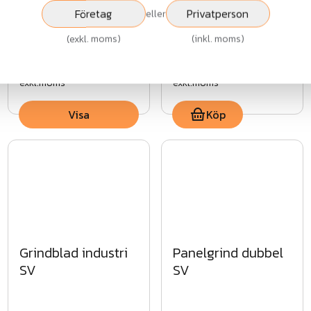
MG
ASSA Lås
Företag
Privatperson
eller
(
exkl. moms
)
(
inkl. moms
)
Fr.
8 049 kr
52 073 kr
exkl.moms
exkl.moms
Visa
Köp
Grindblad industri
Panelgrind dubbel
SV
SV