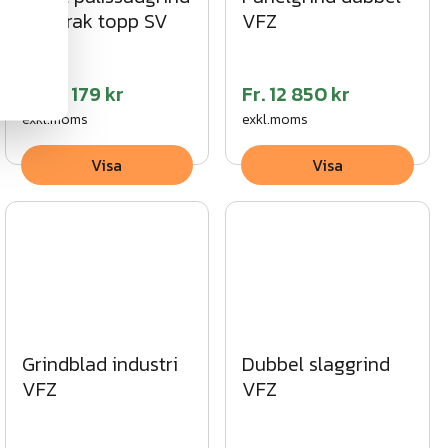
med rak topp SV
VFZ
Fr.
12 179 kr
Fr.
12 850 kr
exkl.moms
exkl.moms
Visa
Visa
Grindblad industri
Dubbel slaggrind
VFZ
VFZ