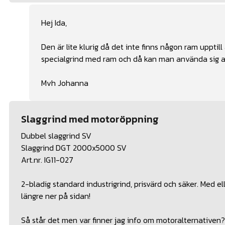
Hej Ida,
Den är lite klurig då det inte finns någon ram upptill
specialgrind med ram och då kan man använda sig av 
Mvh Johanna
Slaggrind med motoröppning
Dubbel slaggrind SV
Slaggrind DGT 2000x5000 SV
Art.nr. IG11-027
2-bladig standard industrigrind, prisvärd och säker. Med 
längre ner på sidan!
Så står det men var finner jag info om motoralternativen?