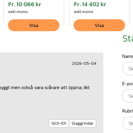
Fr.
10 066 kr
Fr.
14 402 kr
exkl.moms
exkl.moms
Visa
Visa
St
Nam
2026-05-04
E-po
yggt men också vara svårare att öppna, likt
Rubr
IG13-101
Slaggrindar