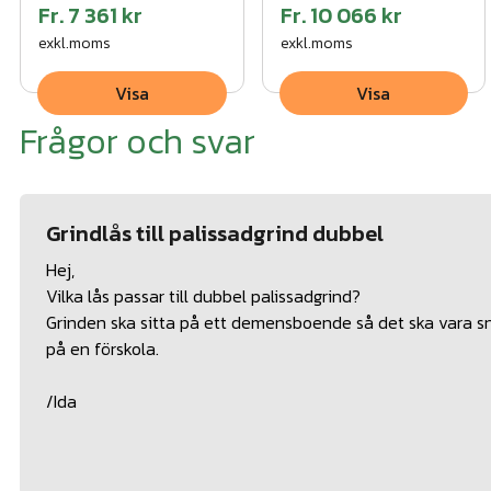
Fr.
7 361 kr
Fr.
10 066 kr
exkl.moms
exkl.moms
Visa
Visa
Frågor och svar
Grindlås till palissadgrind dubbel
Hej,
Vilka lås passar till dubbel palissadgrind?
Grinden ska sitta på ett demensboende så det ska vara sn
på en förskola.
/Ida