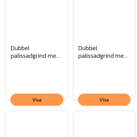
Profildimensioner: 20x20 mm
Rotskydd: Galvaniserad, pulverlackad
Dubbel
Dubbel
palissadgrind med
palissadgrind med
spetsig topp MG
rak topp SV
Visa
Visa