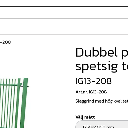
3-208
Dubbel p
spetsig 
IG13-208
Art.nr.
IG13-208
Slaggrind med hög kvalitet
Välj mått
1750x4000 mm