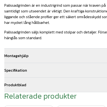
Palissadgrinden är en industrigrind som passar när kraven på 
samtidigt som utseendet är viktigt. Den kraftiga konstrukti
liggande och stående profiler ger ett säkert områdesskydd s
har mycket lång hållbarhet.
Palissadgrinden säljs komplett med stolpar och detaljer. Förs
hänglås som standard.
Montagehjälp
Vi kan hjälpa dig med monteringen av din grind. Om ni bestäl
Specifikation
ni 5 års montage och materialgaranti. Vi samarbetar med ett 
stängselmontörer och kan hjälpa till med montagearbetet i st
Mått: H1750 x B4000 mm
av er till oss via offertformuläret för snabb kostnadsfri offert
Produktblad
Färg: Mörkgrön
Relaterade produkter
produktblad Palissadgrind 2019.pdf
Material: Stål