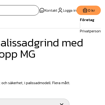
Kontakt
Logga in
0 kr
Företag
Privatperson
alissadgrind med
topp MG
 och säkerhet, i palissadmodell. Flera mått.