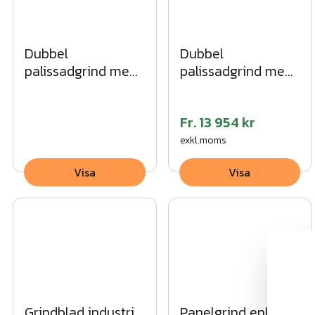
Dubbel
Dubbel
palissadgrind med
palissadgrind med
spetsig topp SV
rak topp VFZ
Fr.
13 954 kr
exkl.moms
Visa
Visa
Grindblad industri
Panelgrind enkel