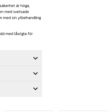
säkerhet är höga,
onen med svetsade
om med sin ytbehandling
edd med låsögla för
ler montage av oss får
brett nätverk av
ora delar av landet. Hör
.