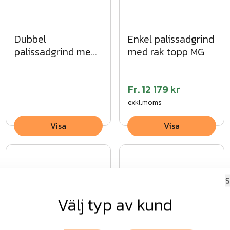
Dubbel
Enkel palissadgrind
palissadgrind med
med rak topp MG
spetsig topp VFZ
Fr.
12 179 kr
exkl.moms
Visa
Visa
S
Välj typ av kund
Panelgrind enkel
Mobil Gånggrind