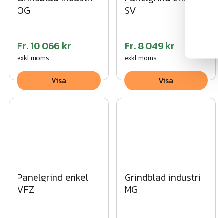
OG
SV
Fr.
10 066 kr
Fr.
8 049 kr
exkl.moms
exkl.moms
Visa
Visa
Panelgrind enkel
Grindblad industri
VFZ
MG