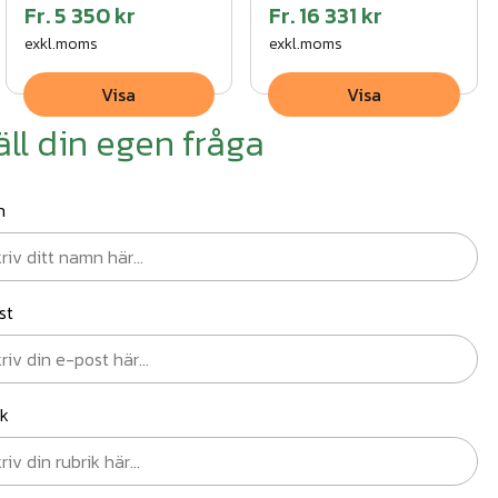
Fr.
5 350 kr
Fr.
16 331 kr
exkl.moms
exkl.moms
Visa
Visa
äll din egen fråga
n
st
ik