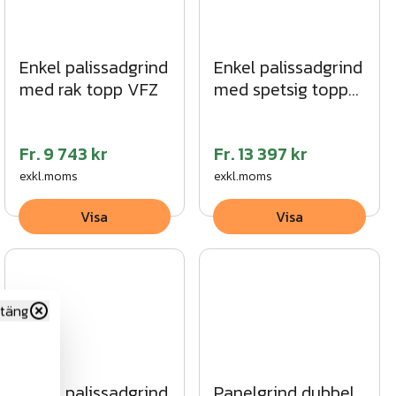
Enkel palissadgrind
Enkel palissadgrind
med rak topp VFZ
med spetsig topp
SV
Fr.
9 743 kr
Fr.
13 397 kr
exkl.moms
exkl.moms
Visa
Visa
täng
Enkel palissadgrind
Panelgrind dubbel