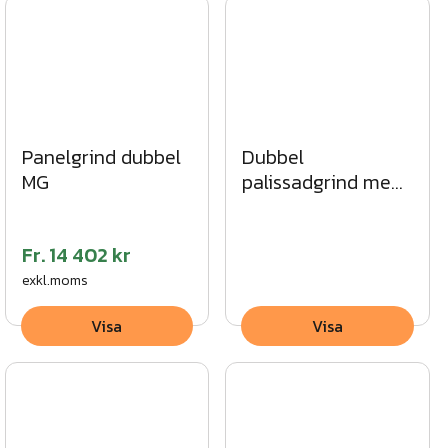
Panelgrind dubbel
Dubbel
MG
palissadgrind med
rak topp MG
Fr.
14 402 kr
exkl.moms
Visa
Visa