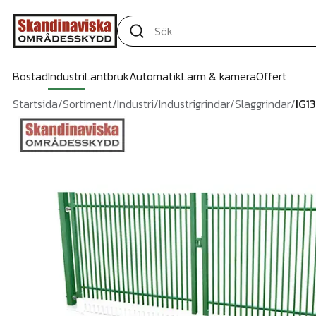
Bostad
Industri
Lantbruk
Automatik
Larm & kamera
Offert
Startsida
/
Sortiment
/
Industri
/
Industrigrindar
/
Slaggrindar
/
IG1