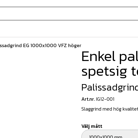
issadgrind EG 1000x1000 VFZ höger
Enkel pa
spetsig 
Palissadgri
Art.nr.
IG12-001
Slaggrind med hög kvalitet
Välj mått
1000x1000 mm