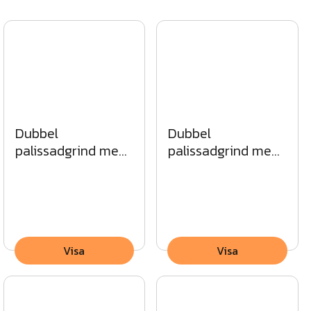
Dubbel
Dubbel
palissadgrind med
palissadgrind med
rak topp MG
spetsig topp SV
Visa
Visa