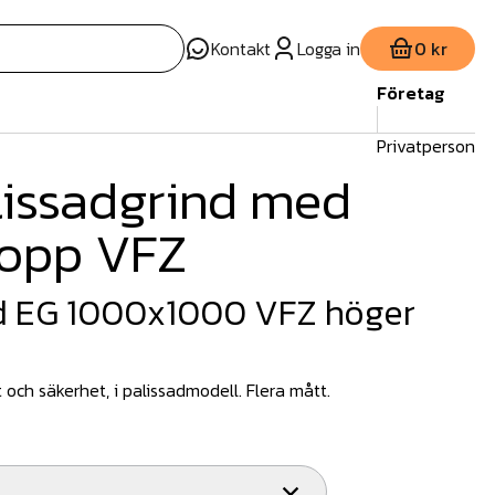
Kontakt
Logga in
0 kr
Företag
Privatperson
lissadgrind med
topp VFZ
nd EG 1000x1000 VFZ höger
 och säkerhet, i palissadmodell. Flera mått.