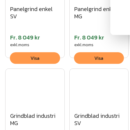
Panelgrind enkel
Panelgrind enkel
SV
MG
Fr.
8 049 kr
Fr.
8 049 kr
exkl.moms
exkl.moms
Visa
Visa
Grindblad industri
Grindblad industri
MG
SV