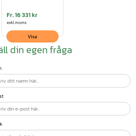
Fr.
16 331 kr
exkl.moms
Visa
äll din egen fråga
n
st
ik