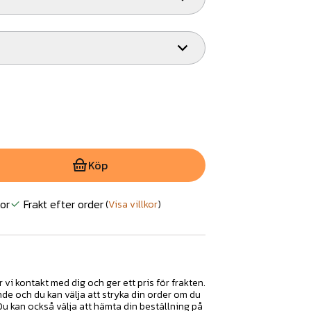
Köp
or
Frakt efter order
(
Visa villkor
)
r vi kontakt med dig och ger ett pris för frakten.
nde och du kan välja att stryka din order om du
 Du kan också välja att hämta din beställning på