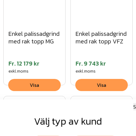
Enkel palissadgrind
Enkel palissadgrind
med rak topp MG
med rak topp VFZ
Fr.
12 179 kr
Fr.
9 743 kr
exkl.moms
exkl.moms
Visa
Visa
S
Välj typ av kund