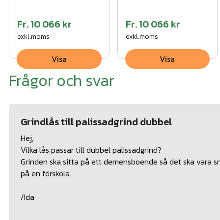
Fr.
10 066 kr
Fr.
10 066 kr
exkl.moms
exkl.moms
Visa
Visa
Frågor och svar
Grindlås till palissadgrind dubbel
Hej,
Vilka lås passar till dubbel palissadgrind?
Grinden ska sitta på ett demensboende så det ska vara sn
på en förskola.
/Ida