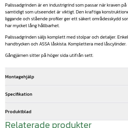
Palissadgrinden är en industrigrind som passar när kraven på 
samtidigt som utseendet är viktigt. Den kraftiga konstrukti
liggande och stående profiler ger ett säkert områdesskydd s
har mycket lång hållbarhet.
Palissadgrinden säljs komplett med stolpar och detaljer. Enke
handtrycken och ASSA låskista. Komplettera med låscylinder.
Gångjärnen sitter på höger sida utifrån sett.
Montagehjälp
Vi kan hjälpa dig med monteringen av din grind. Om ni bestäl
Specifikation
ni 5 års montage och materialgaranti. Vi samarbetar med ett 
stängselmontörer och kan hjälpa till med montagearbetet i st
Mått: H1000 x B1000 mm
av er till oss via offertformuläret för snabb kostnadsfri offert
Produktblad
Färg: VFZ
Relaterade produkter
Ingjutningsmått enkel gånggrind (1).pdf