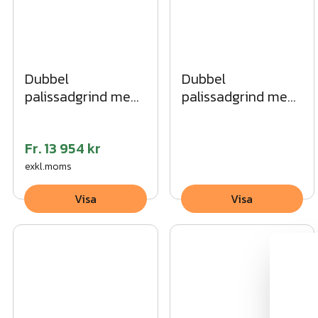
Dubbel
Dubbel
palissadgrind med
palissadgrind med
rak topp VFZ
spetsig topp VFZ
Fr.
13 954 kr
exkl.moms
Visa
Visa