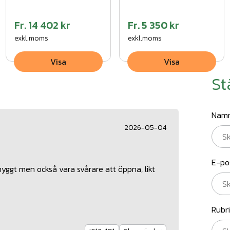
Fr.
14 402 kr
Fr.
5 350 kr
exkl.moms
exkl.moms
Visa
Visa
St
Nam
2026-05-04
E-po
yggt men också vara svårare att öppna, likt
Rubr