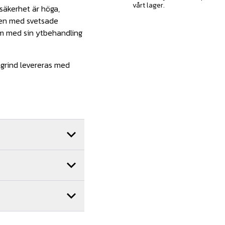
vårt lager.
säkerhet är höga,
onen med svetsade
om med sin ytbehandling
lgrind levereras med
ler montage av oss får
brett nätverk av
ora delar av landet. Hör
.