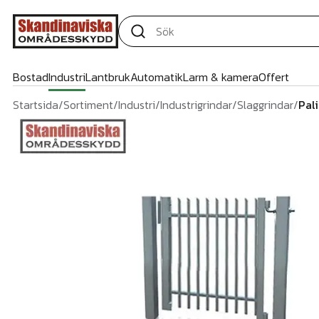
Bostad
Industri
Lantbruk
Automatik
Larm & kamera
Offert
Startsida
/
Sortiment
/
Industri
/
Industrigrindar
/
Slaggrindar
/
Pal