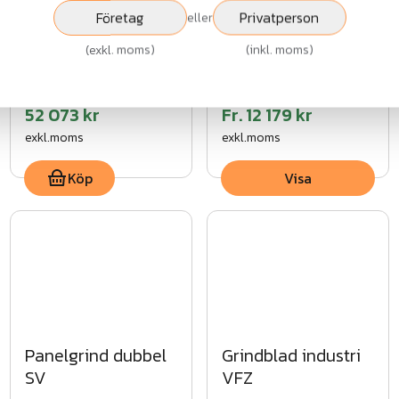
Företag
Privatperson
eller
Mobil Gånggrind
Enkel palissadgrind
ASSA Lås
med rak topp SV
(
exkl. moms
)
(
inkl. moms
)
52 073 kr
Fr.
12 179 kr
exkl.moms
exkl.moms
Köp
Visa
Panelgrind dubbel
Grindblad industri
SV
VFZ