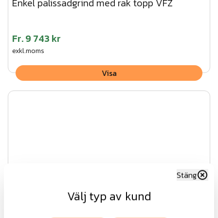
Enkel palissadgrind med rak topp VFZ
Fr.
9 743 kr
exkl.moms
Visa
Stäng
Välj typ av kund