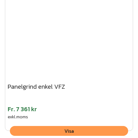
Panelgrind enkel VFZ
Fr.
7 361 kr
exkl.moms
Visa