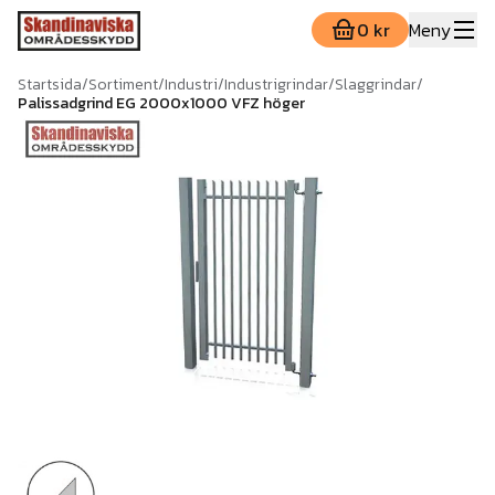
0 kr
Meny
Startsida
/
Sortiment
/
Industri
/
Industrigrindar
/
Slaggrindar
/
Palissadgrind EG 2000x1000 VFZ höger