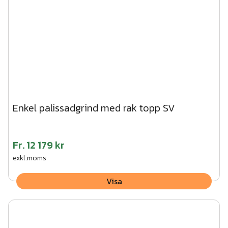
Enkel palissadgrind med rak topp SV
Fr.
12 179 kr
exkl.moms
Visa