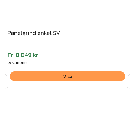
Panelgrind enkel SV
Fr.
8 049 kr
exkl.moms
Visa