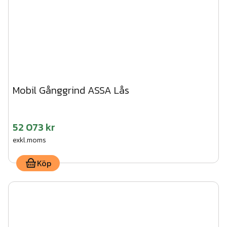
Mobil Gånggrind ASSA Lås
52 073 kr
exkl.moms
Köp