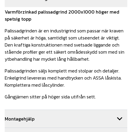
Varmförzinkad palissadgrind 2000x1000 höger med
spetsig topp
Palissadgrinden är en industrigrind som passar när kraven
på säkerhet är höga, samtidigt som utseendet är viktigt.
Den kraftiga konstruktionen med svetsade liggande och
stående profiler ger ett säkert områdesskydd som med sin
ytbehandling har mycket lång hållbarhet.
Palissadgrinden säljs komplett med stolpar och detaljer.
Enkelgrind levereras med handtrycken och ASSA låskista.
Komplettera med låscylinder.
Gångjärnen sitter på höger sida utifrån sett.
Montagehjälp
Vi kan hjälpa dig med monteringen av din grind. Om ni