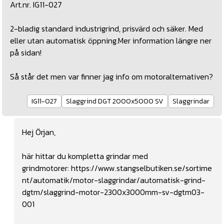
Art.nr. IG11-027
2-bladig standard industrigrind, prisvärd och säker. Med
eller utan automatisk öppning.Mer information längre ner
på sidan!
Så står det men var finner jag info om motoralternativen?
IG11-027
Slaggrind DGT 2000x5000 SV
Slaggrindar
Hej Örjan,
här hittar du kompletta grindar med
grindmotorer:
https://www.stangselbutiken.se/sortime
nt/automatik/motor-slaggrindar/automatisk-grind-
dgtm/slaggrind-motor-2300x3000mm-sv-dgtm03-
001