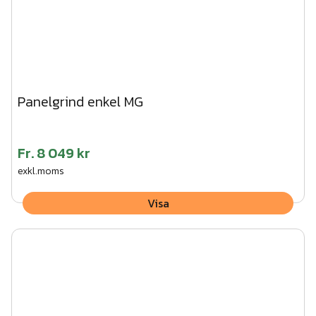
Panelgrind enkel MG
Fr.
8 049 kr
exkl.moms
Visa