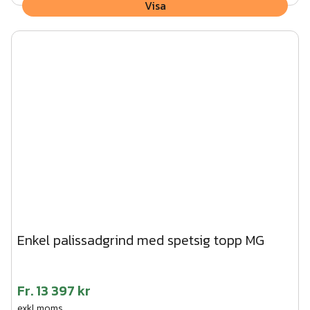
Visa
Enkel palissadgrind med spetsig topp MG
Fr.
13 397 kr
exkl.moms