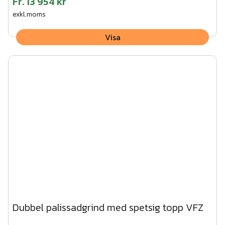
Fr.
13 954 kr
exkl.moms
Visa
Dubbel palissadgrind med spetsig topp VFZ