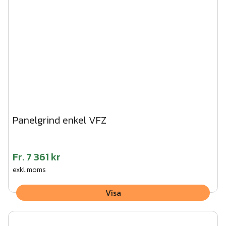
Panelgrind enkel VFZ
Fr.
7 361 kr
exkl.moms
Visa