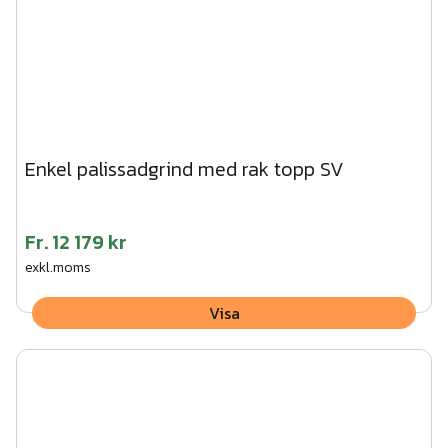
Enkel palissadgrind med rak topp SV
Fr.
12 179 kr
exkl.moms
Visa