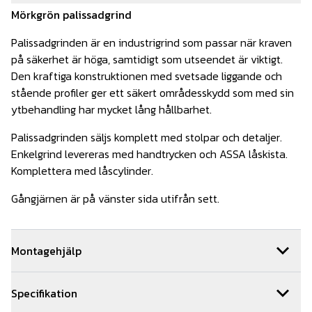
Mörkgrön
palissadgrind
Palissadgrinden är en industrigrind som passar när kraven
på säkerhet är höga, samtidigt som utseendet är viktigt.
Den kraftiga konstruktionen med svetsade liggande och
stående profiler ger ett säkert områdesskydd som med sin
ytbehandling har mycket lång hållbarhet.
Palissadgrinden säljs komplett med stolpar och detaljer.
Enkelgrind levereras med handtrycken och ASSA låskista.
Komplettera med låscylinder.
Gångjärnen är på vänster sida utifrån sett.
Montagehjälp
Vi kan hjälpa dig med monteringen av din grind. Om ni
Specifikation
beställer montage av oss får ni 5 års montage och