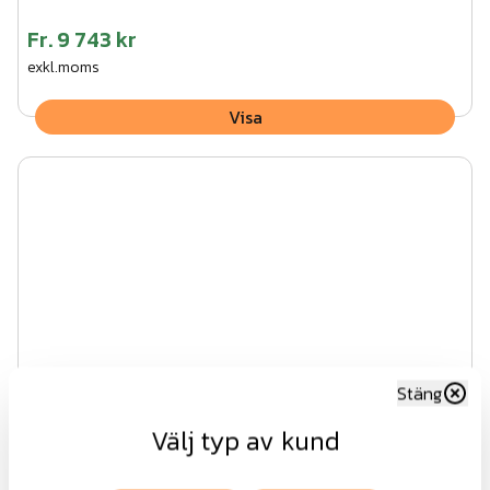
Fr.
9 743 kr
exkl.moms
Visa
Stäng
Välj typ av kund
Enkel palissadgrind med spetsig topp SV