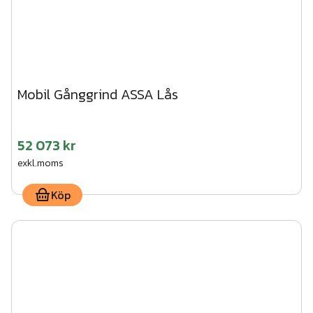
Mobil Gånggrind ASSA Lås
52 073 kr
exkl.moms
Köp