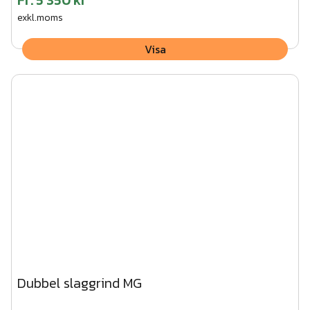
Fr.
5 350 kr
exkl.moms
Visa
Dubbel slaggrind MG