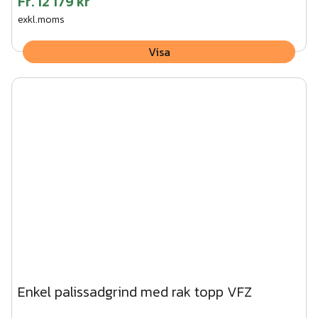
Fr.
12 179 kr
exkl.moms
Visa
Enkel palissadgrind med rak topp VFZ