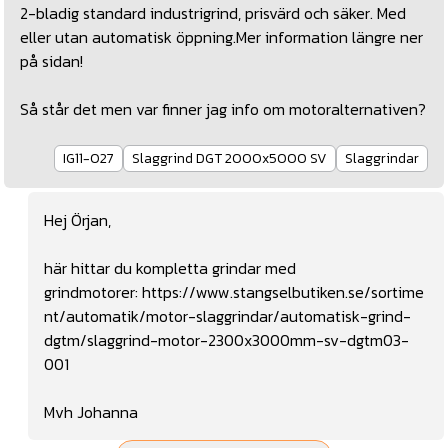
2-bladig standard industrigrind, prisvärd och säker. Med
eller utan automatisk öppning.Mer information längre ner
på sidan!
Så står det men var finner jag info om motoralternativen?
IG11-027
Slaggrind DGT 2000x5000 SV
Slaggrindar
Hej Örjan,
här hittar du kompletta grindar med
grindmotorer:
https://www.stangselbutiken.se/sortime
nt/automatik/motor-slaggrindar/automatisk-grind-
dgtm/slaggrind-motor-2300x3000mm-sv-dgtm03-
001
Mvh Johanna