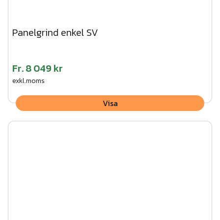
Panelgrind enkel SV
Fr.
8 049 kr
exkl.moms
Visa