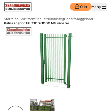
0 kr
Meny
Startsida
/
Sortiment
/
Industri
/
Industrigrindar
/
Slaggrindar
/
Palissadgrind EG 2300x1000 MG vänster