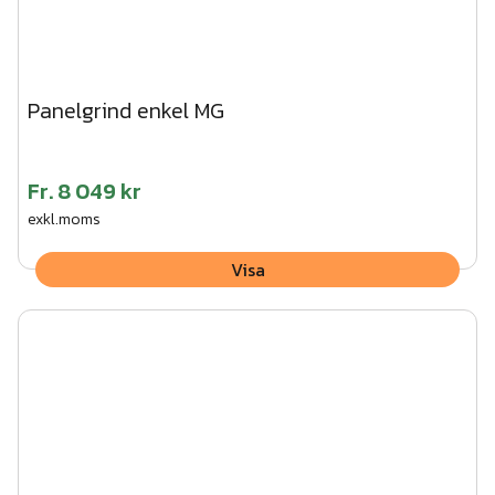
Panelgrind enkel MG
Fr.
8 049 kr
exkl.moms
Visa