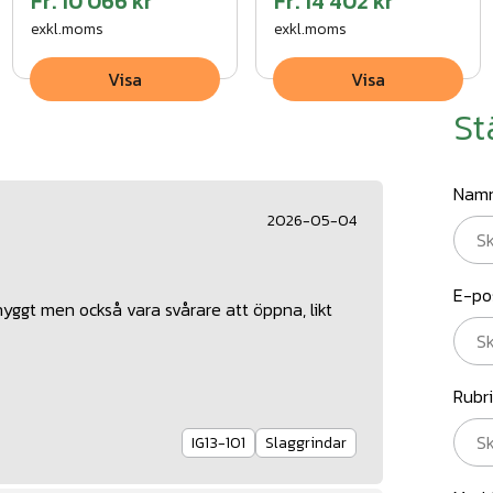
Fr.
10 066 kr
Fr.
14 402 kr
exkl.moms
exkl.moms
Visa
Visa
St
Nam
2026-05-04
E-po
yggt men också vara svårare att öppna, likt
Rubr
IG13-101
Slaggrindar