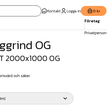
Kontakt
Logga in
0 kr
Företag
Privatperson
aggrind OG
GT 2000x1000 OG
prisvärd och säker.
0m)