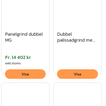
Panelgrind dubbel
Dubbel
MG
palissadgrind med
rak topp MG
Fr.
14 402 kr
exkl.moms
Visa
Visa