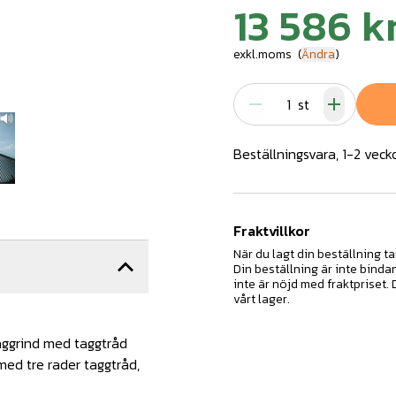
13 586 k
exkl.moms
(
Ändra
)
st
Beställningsvara, 1-2 veck
Fraktvillkor
När du lagt din beställning ta
Din beställning är inte binda
inte är nöjd med fraktpriset.
vårt lager.
laggrind med taggtråd
med tre rader taggtråd,