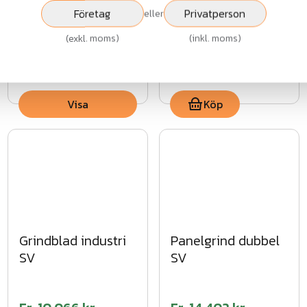
MG
ASSA Lås
Företag
Privatperson
eller
(
exkl. moms
)
(
inkl. moms
)
Fr.
8 049 kr
52 073 kr
exkl.moms
exkl.moms
Visa
Köp
Grindblad industri
Panelgrind dubbel
SV
SV