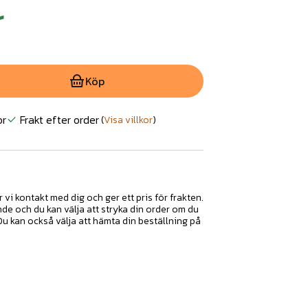
r
Köp
or
Frakt efter order
(
Visa villkor
)
r vi kontakt med dig och ger ett pris för frakten.
nde och du kan välja att stryka din order om du
 Du kan också välja att hämta din beställning på