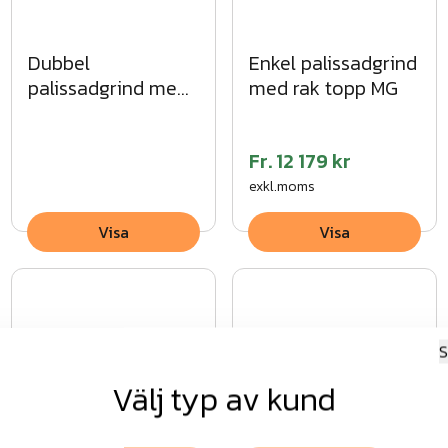
Dubbel
Enkel palissadgrind
palissadgrind med
med rak topp MG
spetsig topp VFZ
Fr.
12 179 kr
exkl.moms
Visa
Visa
S
Välj typ av kund
Panelgrind enkel
Mobil Gånggrind