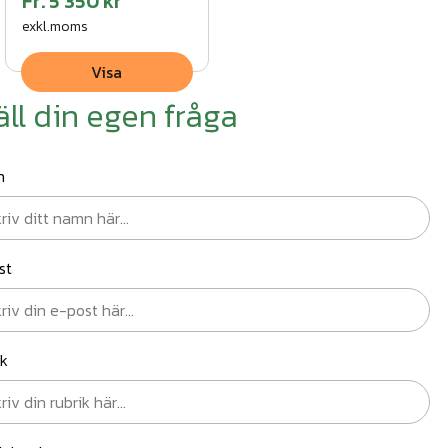
Fr.
5 350 kr
exkl.moms
Visa
äll din egen fråga
n
st
ik