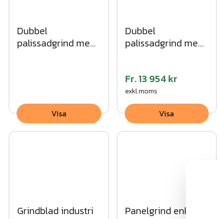
Dubbel
Dubbel
palissadgrind med
palissadgrind med
spetsig topp SV
rak topp VFZ
Fr.
13 954 kr
exkl.moms
Visa
Visa
Grindblad industri
Panelgrind enkel