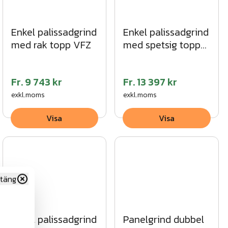
Enkel palissadgrind
Enkel palissadgrind
med rak topp VFZ
med spetsig topp
SV
Fr.
9 743 kr
Fr.
13 397 kr
exkl.moms
exkl.moms
Visa
Visa
täng
Enkel palissadgrind
Panelgrind dubbel