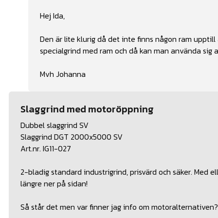
Hej Ida,
Den är lite klurig då det inte finns någon ram upptill
specialgrind med ram och då kan man använda sig av 
Mvh Johanna
Slaggrind med motoröppning
Dubbel slaggrind SV
Slaggrind DGT 2000x5000 SV
Art.nr. IG11-027
2-bladig standard industrigrind, prisvärd och säker. Med 
längre ner på sidan!
Så står det men var finner jag info om motoralternativen?