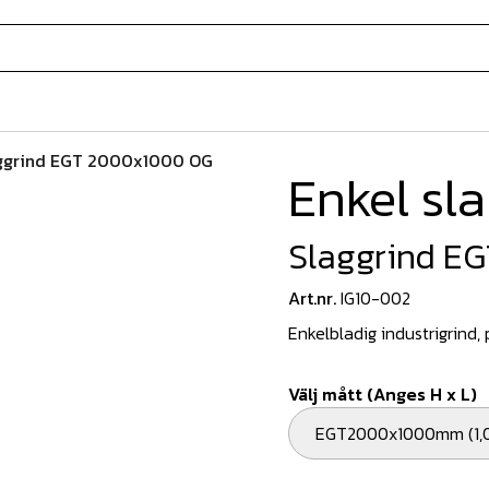
ggrind EGT 2000x1000 OG
Enkel sl
Slaggrind E
Art.nr.
IG10-002
Enkelbladig industrigrind, 
Välj mått (Anges H x L)
EGT2000x1000mm (1,