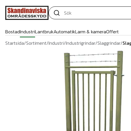
Bostad
Industri
Lantbruk
Automatik
Larm & kamera
Offert
Startsida
/
Sortiment
/
Industri
/
Industrigrindar
/
Slaggrindar
/
Sla