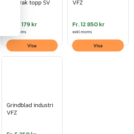
med rak topp SV
VFZ
Fr.
12 179 kr
Fr.
12 850 kr
exkl.moms
exkl.moms
Visa
Visa
Grindblad industri
VFZ