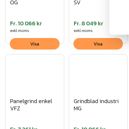
OG
SV
Fr.
10 066 kr
Fr.
8 049 kr
exkl.moms
exkl.moms
Visa
Visa
Panelgrind enkel
Grindblad industri
VFZ
MG