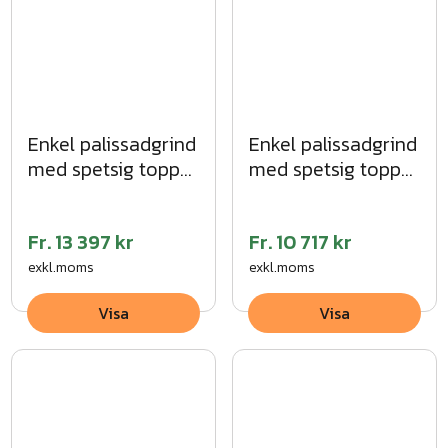
T17-009
T24-001
T12-007
T17-005
T06-004
T17-006
Enkel palissadgrind
Enkel palissadgrind
T17-008
med spetsig topp
med spetsig topp
T05-002
MG
VFZ
T03-003
Fr.
13 397 kr
Fr.
10 717 kr
exkl.moms
exkl.moms
Visa
Visa