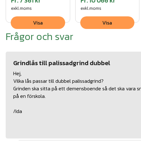
Fr.
7 361 kr
Fr.
10 066 kr
exkl.moms
exkl.moms
Visa
Visa
Frågor och svar
Grindlås till palissadgrind dubbel
Hej,
Vilka lås passar till dubbel palissadgrind?
Grinden ska sitta på ett demensboende så det ska vara sn
på en förskola.
/Ida