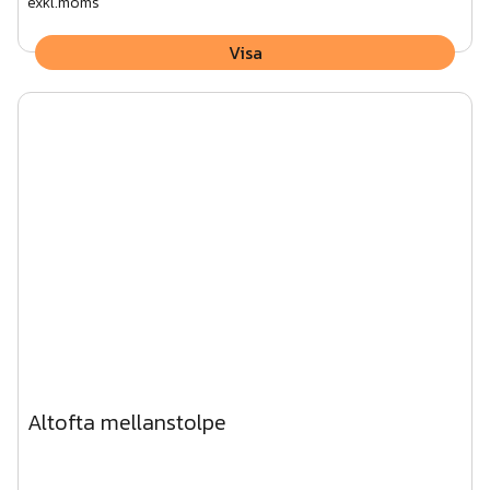
exkl.moms
Visa
Altofta mellanstolpe