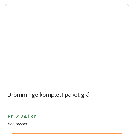
Drömminge komplett paket grå
Fr.
2 241 kr
exkl.moms