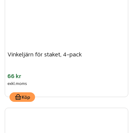
Vinkeljärn för staket, 4-pack
66 kr
exkl.moms
Köp