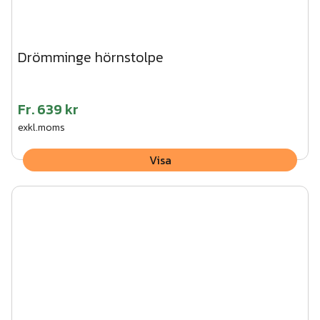
Drömminge hörnstolpe
Fr.
639 kr
exkl.moms
Visa