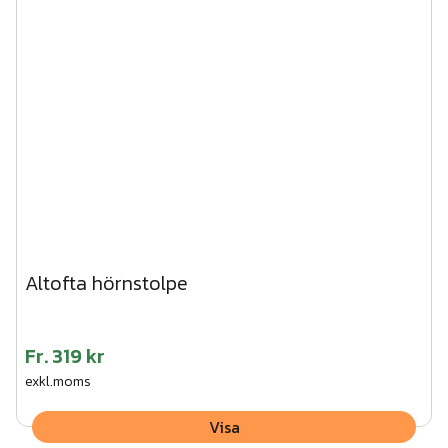
Altofta hörnstolpe
Fr.
319 kr
exkl.moms
Visa