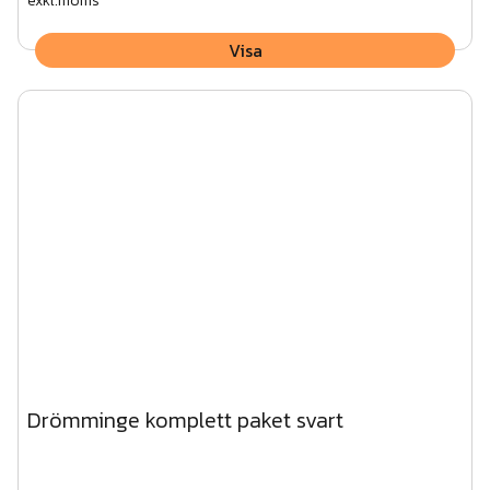
exkl.moms
Visa
Drömminge komplett paket svart