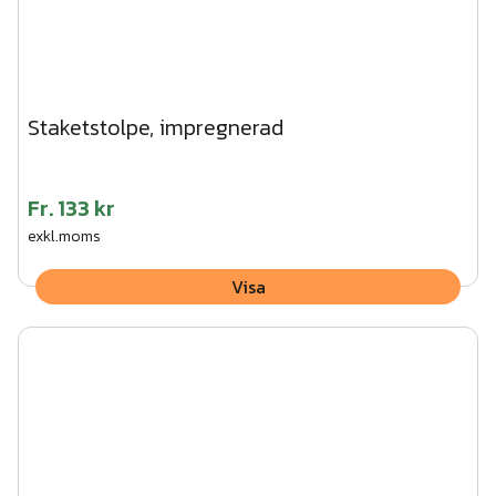
Staketstolpe, impregnerad
Fr.
133 kr
exkl.moms
Visa