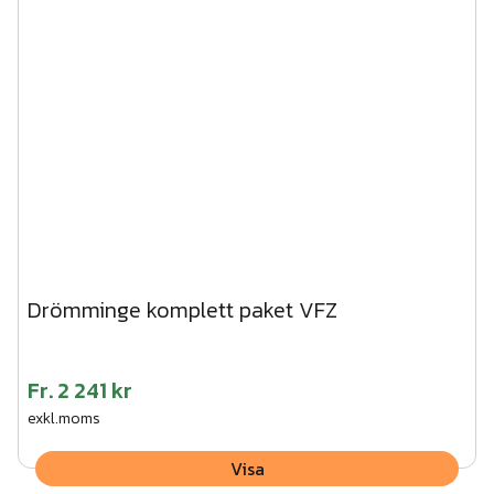
Drömminge komplett paket VFZ
Fr.
2 241 kr
exkl.moms
Visa