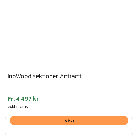
InoWood sektioner Antracit
Fr.
4 497 kr
exkl.moms
Visa