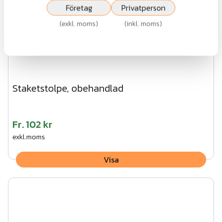
Företag
Privatperson
(
exkl. moms
)
(
inkl. moms
)
Staketstolpe, obehandlad
Fr.
102 kr
exkl.moms
Visa