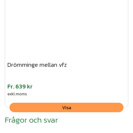
Drömminge mellan vfz
Fr.
639 kr
exkl.moms
Visa
Frågor och svar