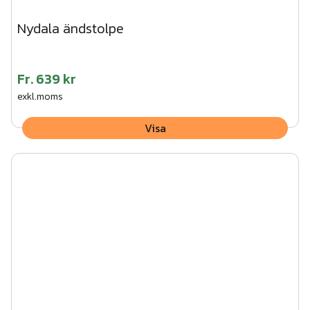
Nydala ändstolpe
Fr.
639 kr
exkl.moms
Visa