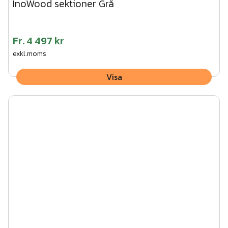
InoWood sektioner Grå
Fr.
4 497 kr
exkl.moms
Visa