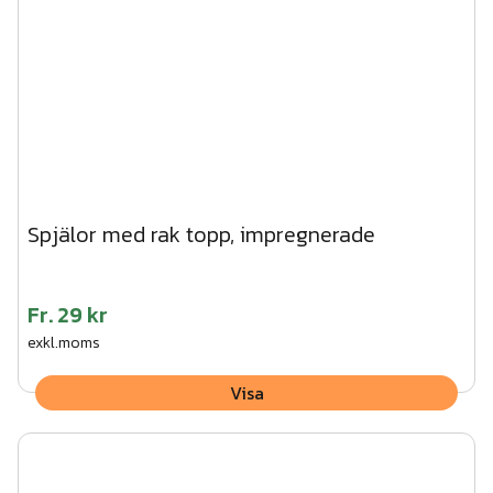
Spjälor med rak topp, impregnerade
Fr.
29 kr
exkl.moms
Visa