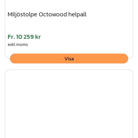
Miljöstolpe Octowood helpall
Fr.
10 259 kr
exkl.moms
Visa