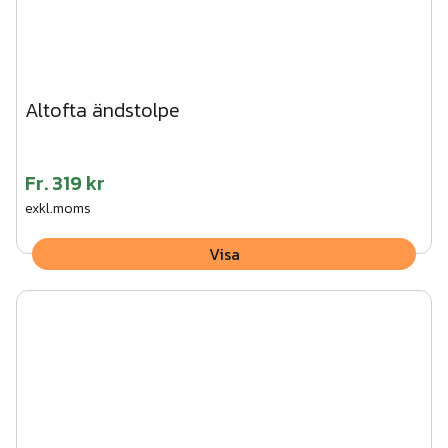
Altofta ändstolpe
Fr.
319 kr
exkl.moms
Visa