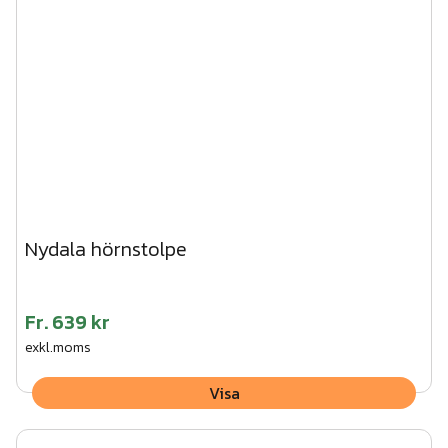
träskruv. CC-mått mellan stolparna 1500 mm.
3. Vik ner flikarna på stolpen och skruva fast träregeln
underifrån.
4. Tryck fast stolphatten på stolpen.
Vi kan hjälpa dig med montaget av den här produkten.
Begär en kostnadsfri offert här!
Nydala hörnstolpe
Fr.
639 kr
exkl.moms
Visa