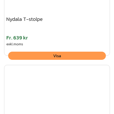
Nydala T-stolpe
Fr.
639 kr
exkl.moms
Visa