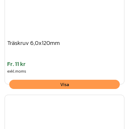
Träskruv 6,0x120mm
Fr.
11 kr
exkl.moms
Visa