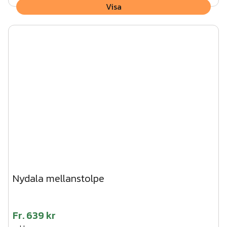
Visa
Nydala mellanstolpe
Fr.
639 kr