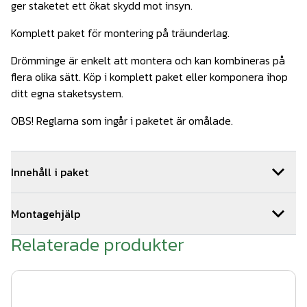
ger staketet ett ökat skydd mot insyn.
Komplett paket för montering på träunderlag.
Drömminge är enkelt att montera och kan kombineras på
flera olika sätt. Köp i komplett paket eller komponera ihop
ditt egna staketsystem.
OBS! Reglarna som ingår i paketet är omålade.
Innehåll i paket
1
st
Montageskruv träreglar 100st
Art.nr.
WerDe-902
Montagehjälp
2
st
Drömminge mellan 770 mm Vit
Art.nr.
Wer210
2
st
Drömminge ände 770 mm Vit
Art.nr.
Wer200
Relaterade produkter
Så här monterar du ditt staket:
4
st
WernamoDesign stolphatt vit
Art.nr.
Wer501-4
1. Tryck fast stolpen på stolpfoten.
4
st
WernamoDesign stolpfot vit
Art.nr.
Wer500-4
4
st
Träskruv till stolpfot WD
Art.nr.
WerDe-901
2. Skruva fast stolpfoten på trädäcket med 4 st fransk
24
st
Impregnerad regel 45x45x1500
Art.nr.
TRÄ07-007