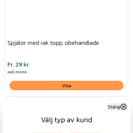
Spjälor med rak topp, obehandlade
Fr.
29 kr
exkl.moms
Visa
Stäng
Välj typ av kund