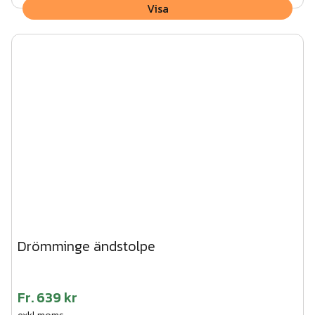
Visa
Drömminge ändstolpe
Fr.
639 kr