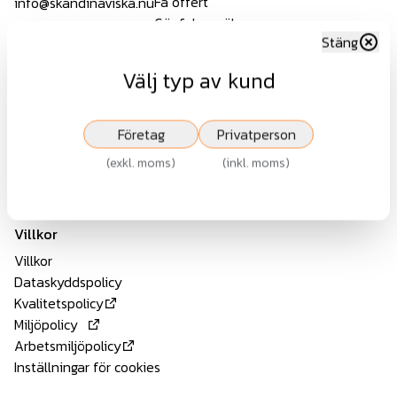
Få offert
info@skandinaviska.nu
Gör felanmälan
Öppettider
Stäng
Byte av Flexykey
Beställ katalog
Välj typ av kund
Vardagar 07.00-16.00
Mina sidor
Lunch 11.30-12.30
Showroom
Avvikande öppettider
Montageanvisningar
Företag
Privatperson
Följ oss
Referenser
(
exkl. moms
)
(
inkl. moms
)
Katalog
Nyheter
Jobba hos oss
Villkor
Villkor
Dataskyddspolicy
Kvalitetspolicy
Miljöpolicy
Arbetsmiljöpolicy
Inställningar för cookies