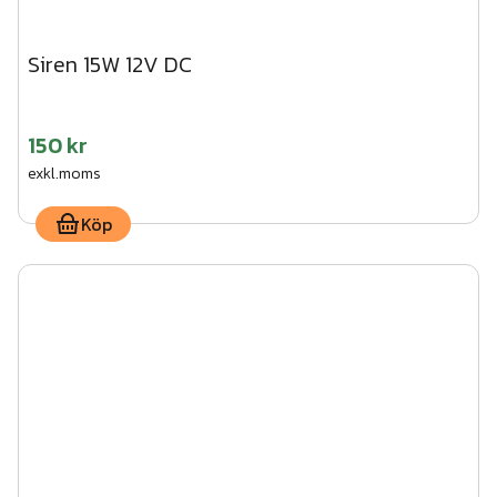
Siren 15W 12V DC
150 kr
exkl.moms
Köp