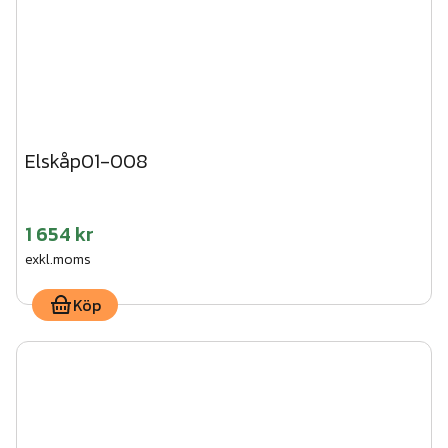
Elskåp01-008
1 654 kr
exkl.moms
Köp