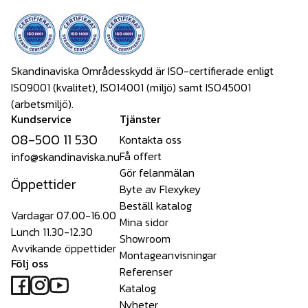
Skandinaviska Områdesskydd är ISO-certifierade enligt
ISO9001 (kvalitet), ISO14001 (miljö) samt ISO45001
(arbetsmiljö).
Kundservice
Tjänster
08-500 11 530
Kontakta oss
Få offert
info@skandinaviska.nu
Gör felanmälan
Öppettider
Byte av Flexykey
Beställ katalog
Vardagar 07.00-16.00
Mina sidor
Lunch 11.30-12.30
Showroom
Avvikande öppettider
Montageanvisningar
Följ oss
Referenser
Katalog
Nyheter