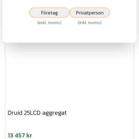
Företag
Privatperson
(
exkl. moms
)
(
inkl. moms
)
Druid 25LCD aggregat
13 457 kr