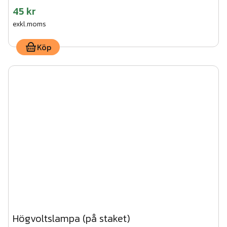
45 kr
exkl.moms
Köp
Högvoltslampa (på staket)