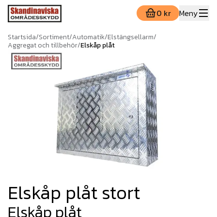
0 kr
Meny
Startsida
/
Sortiment
/
Automatik
/
Elstängsellarm
/
Aggregat och tillbehör
/
Elskåp plåt
Elskåp plåt stort
Elskåp plåt