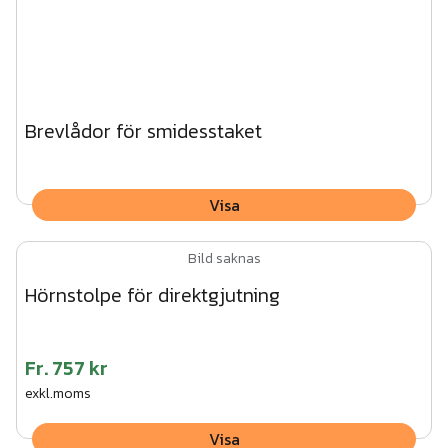
Brevlådor för smidesstaket
Visa
Bild saknas
Hörnstolpe för direktgjutning
Fr.
757 kr
exkl.moms
Visa