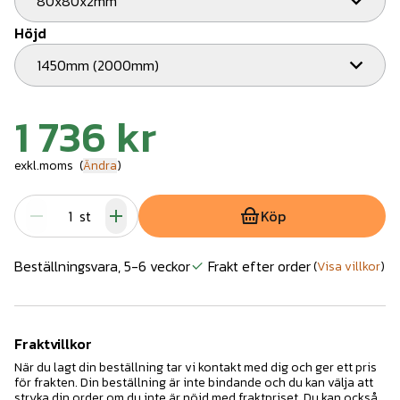
80x80x2mm
Höjd
1450mm (2000mm)
1 736 kr
exkl.moms
(
Ändra
)
st
Köp
Beställningsvara, 5-6 veckor
Frakt efter order
(
Visa villkor
)
Fraktvillkor
När du lagt din beställning tar vi kontakt med dig och ger ett pris
för frakten. Din beställning är inte bindande och du kan välja att
stryka din order om du inte är nöjd med fraktpriset. Du kan också