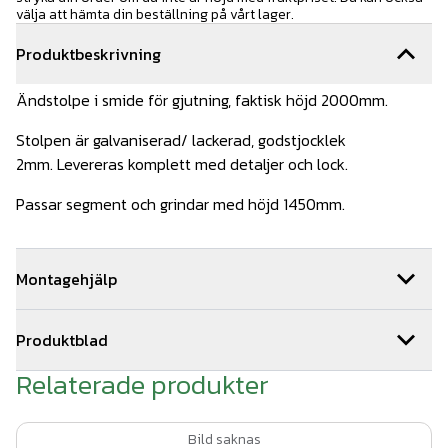
välja att hämta din beställning på vårt lager.
Produktbeskrivning
Ändstolpe i smide för gjutning, faktisk höjd 2000mm.
Stolpen är galvaniserad/ lackerad, godstjocklek
2mm. Levereras komplett med detaljer och lock.
Passar segment och grindar med höjd 1450mm.
Montagehjälp
Planeringen för ett smidesstaket är mycket viktig, och det
Produktblad
finns många aspekter att ta hänsyn till: underlag, lutning
och tomtmått till exempel. Se filen Planera
Relaterade produkter
Kvalitet & färg smidesstaket.pdf
smidesstaket som finns under fliken Produktblad för tips
Planera smidesstaket.pdf
och råd inför planerandet!
Bild saknas