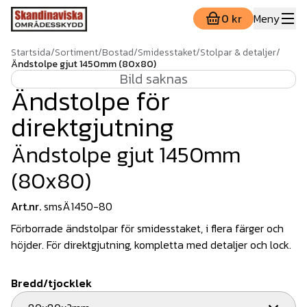
0 kr
Meny
Startsida
/
Sortiment
/
Bostad
/
Smidesstaket
/
Stolpar & detaljer
/
Ändstolpe gjut 1450mm (80x80)
Bild saknas
Ändstolpe för
direktgjutning
Ändstolpe gjut 1450mm
(80x80)
Art.nr.
smsÄ1450-80
Förborrade ändstolpar för smidesstaket, i flera färger och
höjder. För direktgjutning, kompletta med detaljer och lock.
Bredd/tjocklek