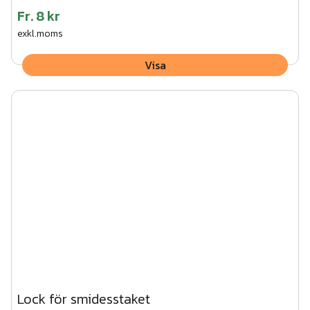
Fr.
8 kr
exkl.moms
Visa
Lock för smidesstaket