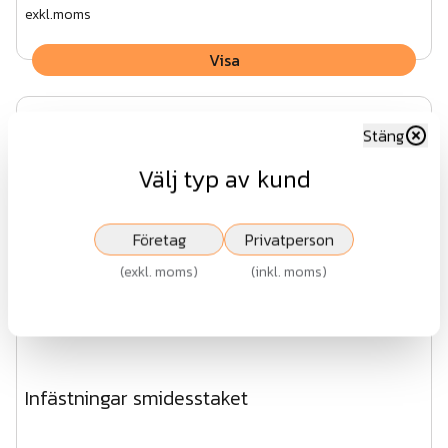
exkl.moms
Visa
Stäng
Välj typ av kund
Företag
Privatperson
(
exkl. moms
)
(
inkl. moms
)
Infästningar smidesstaket