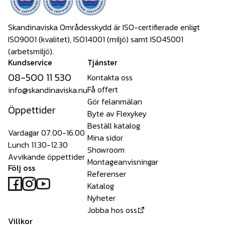
Skandinaviska Områdesskydd är ISO-certifierade enligt
ISO9001 (kvalitet), ISO14001 (miljö) samt ISO45001
(arbetsmiljö).
Kundservice
Tjänster
08-500 11 530
Kontakta oss
Få offert
info@skandinaviska.nu
Gör felanmälan
Öppettider
Byte av Flexykey
Beställ katalog
Vardagar 07.00-16.00
Mina sidor
Lunch 11.30-12.30
Showroom
Avvikande öppettider
Montageanvisningar
Följ oss
Referenser
Katalog
Nyheter
Jobba hos oss
Villkor