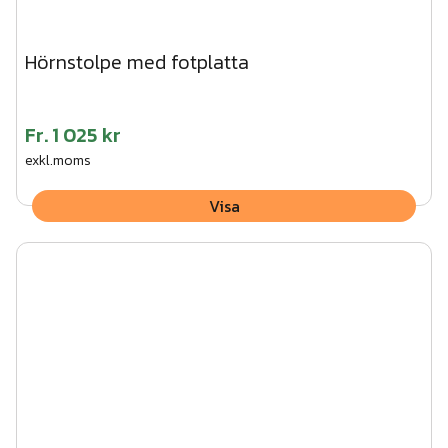
Hörnstolpe med fotplatta
Fr.
1 025 kr
exkl.moms
Visa