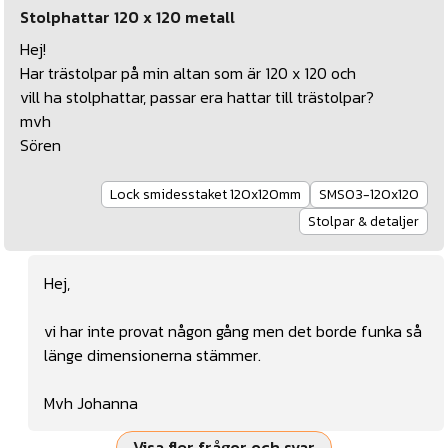
Stolphattar 120 x 120 metall
Hej!
Har trästolpar på min altan som är 120 x 120 och
vill ha stolphattar, passar era hattar till trästolpar?
mvh
Sören
Lock smidesstaket 120x120mm
SMS03-120x120
Stolpar & detaljer
Hej,
vi har inte provat någon gång men det borde funka så
länge dimensionerna stämmer.
Mvh Johanna
Visa fler frågor och svar