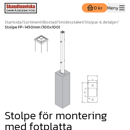
0 kr
Meny
Startsida
/
Sortiment
/
Bostad
/
Smidesstaket
/
Stolpar & detaljer
/
Stolpe FP-1450mm (100x100)
Stolpe för montering
med fotplatta