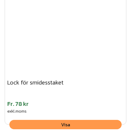
Lock för smidesstaket
Fr.
78 kr
exkl.moms
Visa