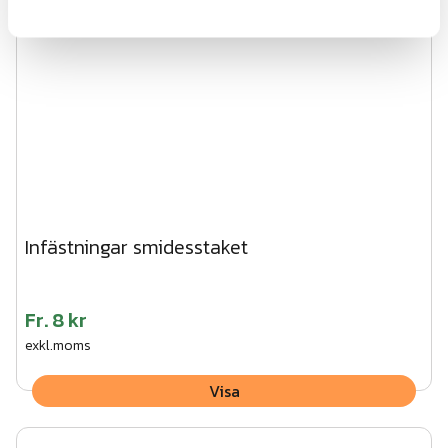
Infästningar smidesstaket
Fr.
8 kr
exkl.moms
Visa