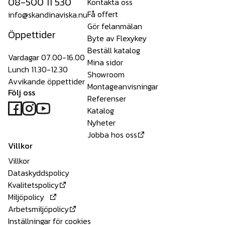
08-500 11 530
Kontakta oss
Få offert
info@skandinaviska.nu
Gör felanmälan
Öppettider
Byte av Flexykey
Beställ katalog
Vardagar 07.00-16.00
Mina sidor
Lunch 11.30-12.30
Showroom
Avvikande öppettider
Montageanvisningar
Följ oss
Referenser
Katalog
Nyheter
Jobba hos oss
Villkor
Villkor
Dataskyddspolicy
Kvalitetspolicy
Miljöpolicy
Arbetsmiljöpolicy
Inställningar för cookies