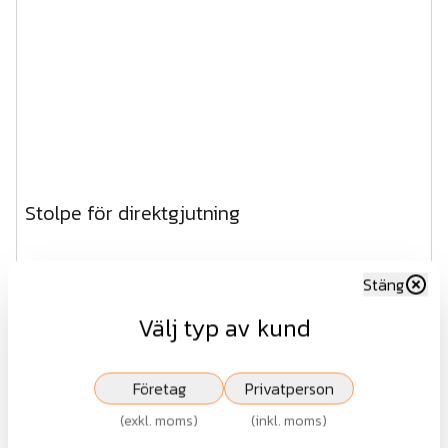
Stolpe för direktgjutning
Fr.
576 kr
Stäng
exkl.moms
Välj typ av kund
Visa
Företag
Privatperson
(
exkl. moms
)
(
inkl. moms
)