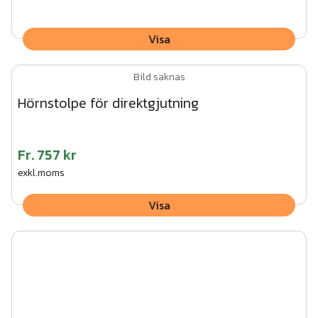
Visa
Bild saknas
Hörnstolpe för direktgjutning
Fr.
757 kr
exkl.moms
Visa