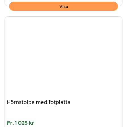
När du begär en offert från oss får du alltid en ordentlig
Visa
ritning av oss där ingjutningsmått (avstånd mellan stolpar)
tydligt framgår - oavsett om det är du eller vi som ska
montera.
Hörnstolpe med fotplatta
Fr.
1 025 kr