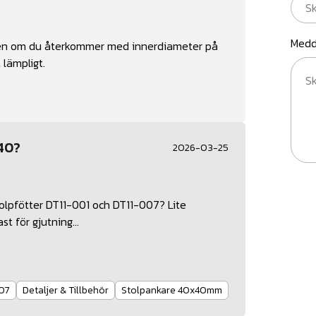
Medd
 Men om du återkommer med innerdiameter på
t lämpligt.
x40?
2026-03-25
tolpfötter DT11-001 och DT11-007? Lite
t för gjutning...
07
Detaljer & Tillbehör
Stolpankare 40x40mm