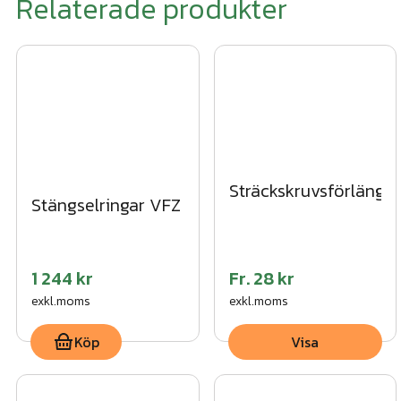
Relaterade produkter
Sträckskruvsförlänga
Stängselringar VFZ
1 244 kr
Fr.
28 kr
exkl.moms
exkl.moms
Köp
Visa