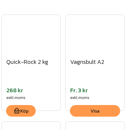
Quick-Rock 2 kg
Vagnsbult A2
268 kr
Fr.
3 kr
exkl.moms
exkl.moms
Köp
Visa