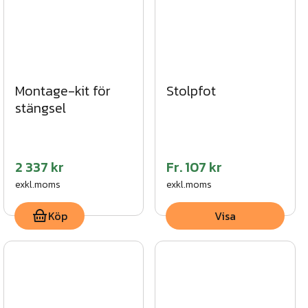
Montage-kit för
Stolpfot
stängsel
2 337 kr
Fr.
107 kr
exkl.moms
exkl.moms
Köp
Visa