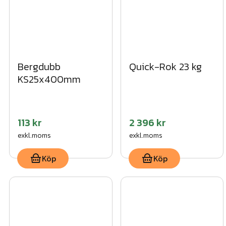
Bergdubb
Quick-Rok 23 kg
KS25x400mm
113 kr
2 396 kr
exkl.moms
exkl.moms
Köp
Köp