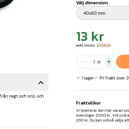
Välj dimension
40x60 mm
13 kr
exkl.moms
(
Ändra
)
st
I lager
Fri frakt över 
från regn och snö, och
Fraktvillkor
Vi levererar den här varan u
överstiger 2000 kr. Vid ordr
200 kr. Du kan också välja at