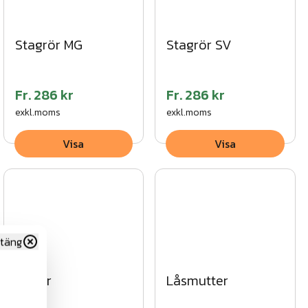
Stagrör MG
Stagrör SV
Fr.
286 kr
Fr.
286 kr
exkl.moms
exkl.moms
Visa
Visa
täng
Bultar
Låsmutter