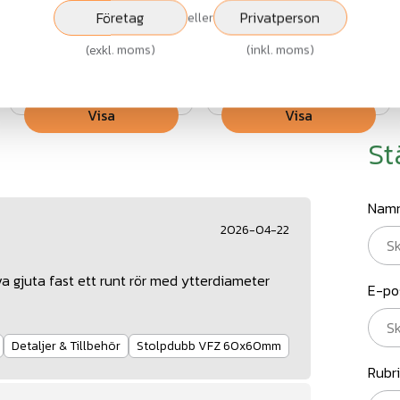
Företag
Privatperson
eller
Fr.
162 kr
Fr.
158 kr
(
exkl. moms
)
(
inkl. moms
)
exkl.moms
exkl.moms
Visa
Visa
St
Nam
2026-04-22
 gjuta fast ett runt rör med ytterdiameter
E-po
Detaljer & Tillbehör
Stolpdubb VFZ 60x60mm
Rubr