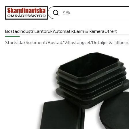
Bostad
Industri
Lantbruk
Automatik
Larm & kamera
Offert
Startsida
/
Sortiment
/
Bostad
/
Villastängsel
/
Detaljer & Tillbeh