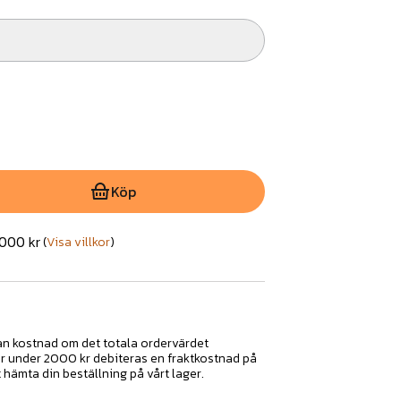
Köp
2000 kr
(
Visa villkor
)
tan kostnad om det totala ordervärdet
ar under 2000 kr debiteras en fraktkostnad på
t hämta din beställning på vårt lager.