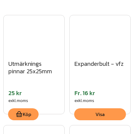
re
Utmärknings
Expanderbult - vfz
pinnar 25x25mm
25 kr
Fr.
16 kr
exkl.moms
exkl.moms
Köp
Visa