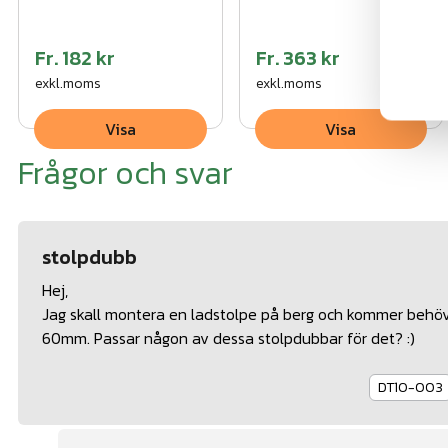
Fr.
182 kr
Fr.
363 kr
exkl.moms
exkl.moms
Visa
Visa
Frågor och svar
stolpdubb
Hej,
Jag skall montera en ladstolpe på berg och kommer behöva
60mm. Passar någon av dessa stolpdubbar för det? :)
DT10-003