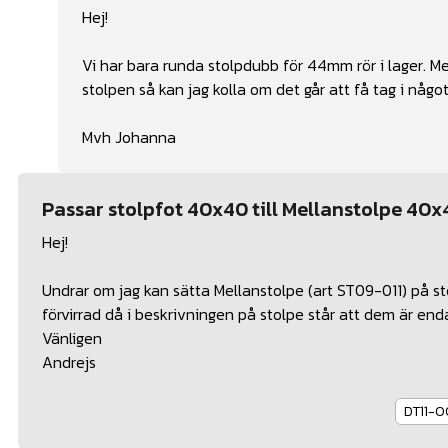
Hej!
Vi har bara runda stolpdubb för 44mm rör i lager.
stolpen så kan jag kolla om det går att få tag i någo
Mvh Johanna
Passar stolpfot 40x40 till Mellanstolpe 40
Hej!
Undrar om jag kan sätta Mellanstolpe (art ST09-011) på s
förvirrad då i beskrivningen på stolpe står att dem är endas
Vänligen
Andrejs
DT11-0