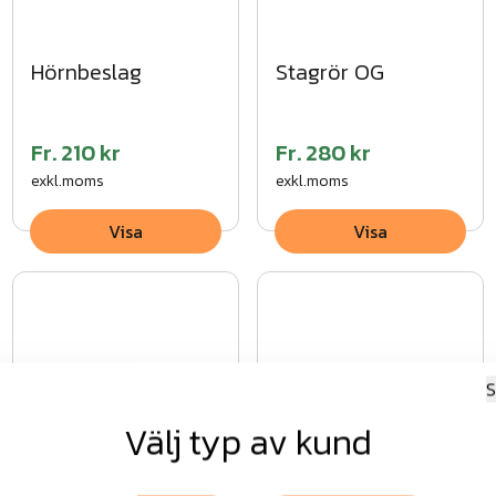
Hörnbeslag
Stagrör OG
Fr.
210 kr
Fr.
280 kr
exkl.moms
exkl.moms
Visa
Visa
S
Välj typ av kund
Skarvrör
Markrör
stängselstolpar