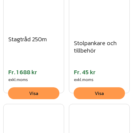
Stagtråd 250m
Stolpankare och
tillbehör
Fr.
1 688 kr
Fr.
45 kr
exkl.moms
exkl.moms
Visa
Visa