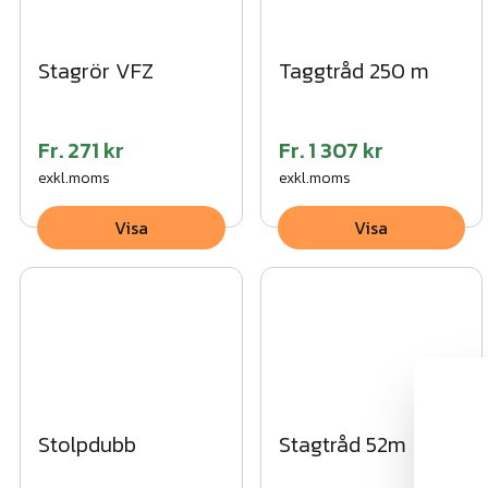
Stagrör VFZ
Taggtråd 250 m
Fr.
271 kr
Fr.
1 307 kr
exkl.moms
exkl.moms
Visa
Visa
Stolpdubb
Stagtråd 52m