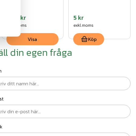
Fr.
11 kr
5 kr
exkl.moms
exkl.moms
Visa
Köp
äll din egen fråga
n
st
ik