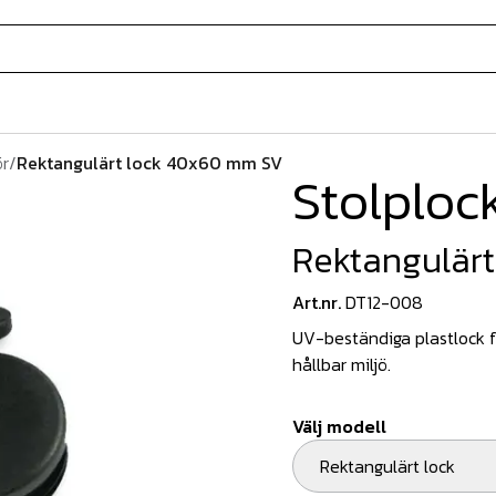
ör
/
Rektangulärt lock 40x60 mm SV
Stolploc
Rektangulär
Art.nr.
DT12-008
UV-beständiga plastlock fö
hållbar miljö.
Välj modell
Rektangulärt lock