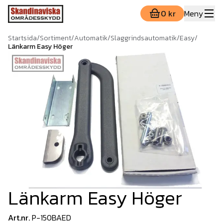
0 kr
Meny
Startsida
/
Sortiment
/
Automatik
/
Slaggrindsautomatik
/
Easy
/
Länkarm Easy Höger
Länkarm Easy Höger
Art.nr.
P-150BAED