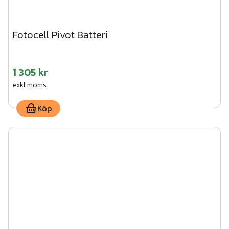
Fotocell Pivot Batteri
1 305 kr
exkl.moms
Köp