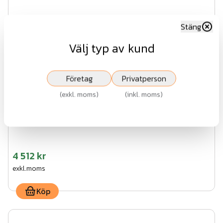
Stäng
Välj typ av kund
Företag
Privatperson
(
exkl. moms
)
(
inkl. moms
)
Styrkort D749MA
4 512 kr
exkl.moms
Köp