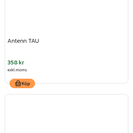
Antenn TAU
358 kr
exkl.moms
Köp