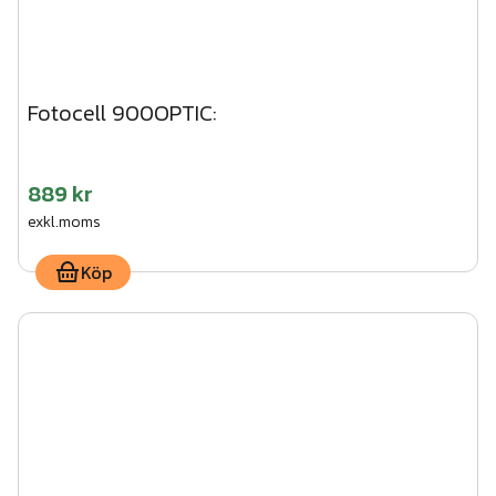
Fotocell 900OPTIC:
889 kr
exkl.moms
Köp