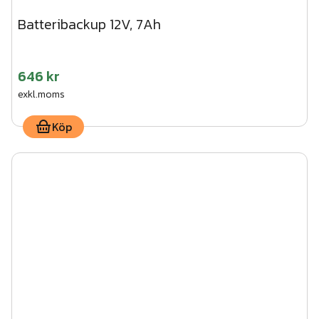
Batteribackup 12V, 7Ah
646 kr
exkl.moms
Köp