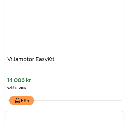
Villamotor EasyKit
14 006 kr
exkl.moms
Köp