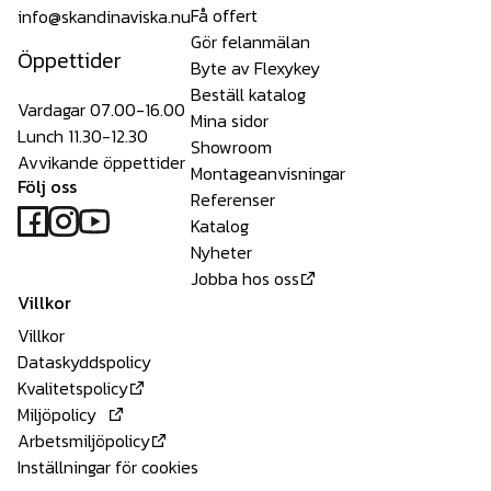
Få offert
info@skandinaviska.nu
Gör felanmälan
Öppettider
Byte av Flexykey
Beställ katalog
Vardagar 07.00-16.00
Mina sidor
Lunch 11.30-12.30
Showroom
Avvikande öppettider
Montageanvisningar
Följ oss
Referenser
Katalog
Nyheter
Jobba hos oss
Villkor
Villkor
Dataskyddspolicy
Kvalitetspolicy
Miljöpolicy
Arbetsmiljöpolicy
Inställningar för cookies