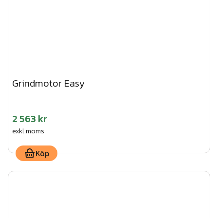
Grindmotor Easy
2 563 kr
exkl.moms
Köp