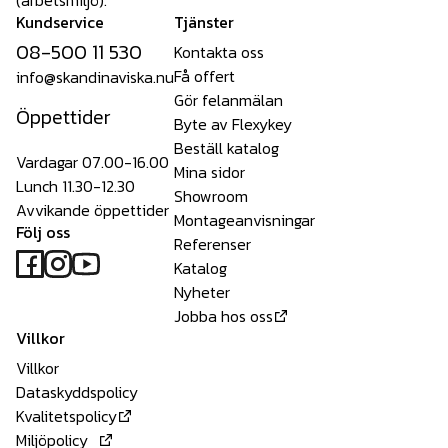
Kundservice
Tjänster
08-500 11 530
Kontakta oss
Få offert
info@skandinaviska.nu
Gör felanmälan
Öppettider
Byte av Flexykey
Beställ katalog
Vardagar 07.00-16.00
Mina sidor
Lunch 11.30-12.30
Showroom
Avvikande öppettider
Montageanvisningar
Följ oss
Referenser
Katalog
Nyheter
Jobba hos oss
Villkor
Villkor
Dataskyddspolicy
Kvalitetspolicy
Miljöpolicy