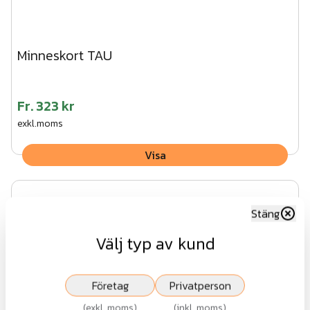
Minneskort TAU
Fr.
323 kr
exkl.moms
Visa
Stäng
Välj typ av kund
Företag
Privatperson
(
exkl. moms
)
(
inkl. moms
)