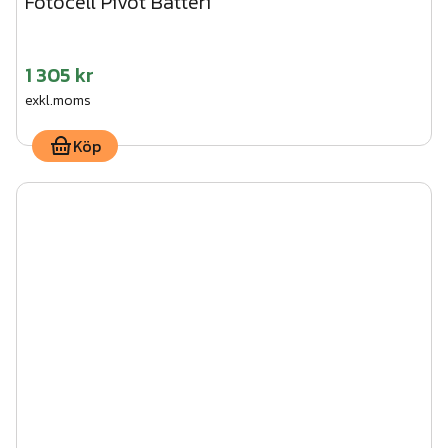
Fotocell Pivot Batteri
1 305 kr
exkl.moms
Köp