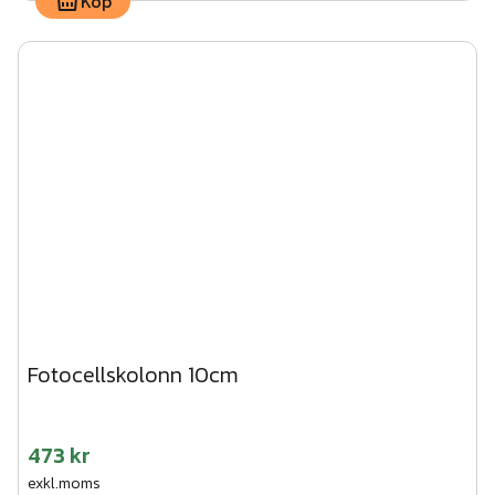
Köp
Fotocellskolonn 10cm
473 kr
exkl.moms