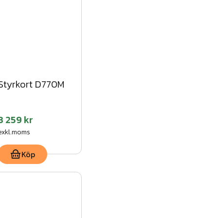
Styrkort D770M
3 259 kr
exkl.moms
Köp