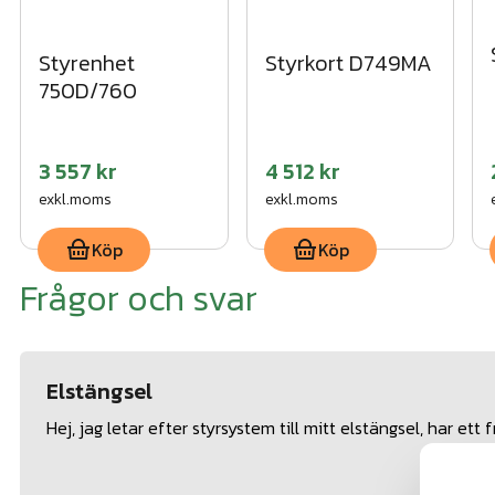
Styrenhet
Styrkort D749MA
750D/760
3 557 kr
4 512 kr
exkl.moms
exkl.moms
Köp
Köp
Frågor och svar
Elstängsel
Hej, jag letar efter styrsystem till mitt elstängsel, har et