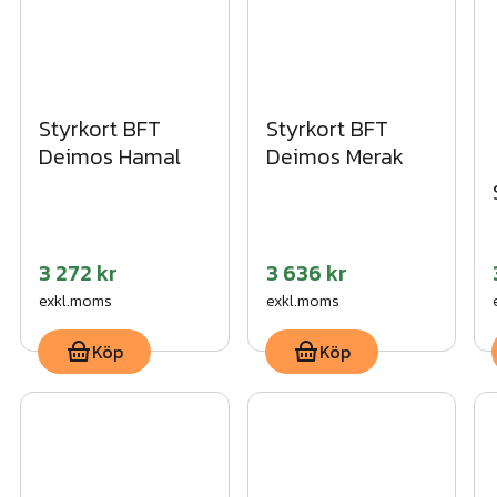
Styrkort BFT
Styrkort BFT
Deimos Hamal
Deimos Merak
3 272 kr
3 636 kr
exkl.moms
exkl.moms
Köp
Köp