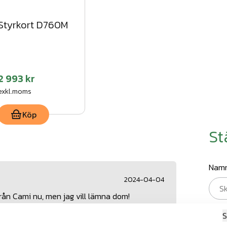
Styrkort D760M
2 993 kr
exkl.moms
Köp
St
Nam
2024-04-04
t från Cami nu, men jag vill lämna dom!
E-po
S
Styrkort
tau0032