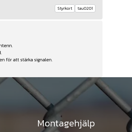
Styrkort
tau0201
antenn.
.
en för att stärka signalen.
Montagehjälp