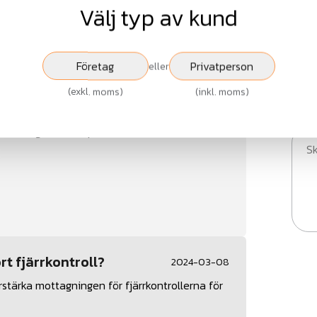
Välj typ av kund
Rubr
Företag
Privatperson
eller
rån märket Gallagher, både kompletta
(
exkl. moms
)
(
inkl. moms
)
ar etc.
Medd
förfrågan, klicka på länken.
rt fjärrkontroll?
2024-03-08
rstärka mottagningen för fjärrkontrollerna för