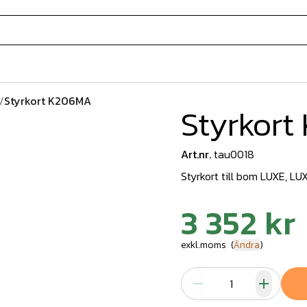
/
Styrkort K206MA
Styrkor
Art.nr.
tau0018
Styrkort till bom LUXE, L
3 352 kr
exkl.moms
(
Ändra
)