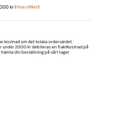
2000 kr
(
Visa villkor
)
tan kostnad om det totala ordervärdet
ar under 2000 kr debiteras en fraktkostnad på
t hämta din beställning på vårt lager.