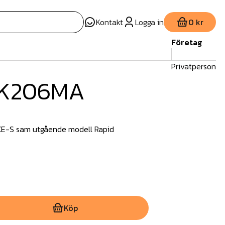
Kontakt
Logga in
0 kr
Företag
Privatperson
t K206MA
UXE-S sam utgående modell Rapid
Köp