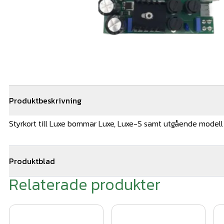
Produktbeskrivning
Styrkort till Luxe bommar Luxe, Luxe-S samt utgående modell
Produktblad
Relaterade produkter
Styrkort K206MA.jpg