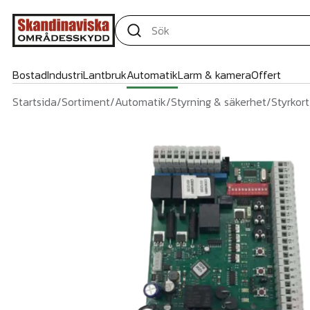
Bostad
Industri
Lantbruk
Automatik
Larm & kamera
Offert
Startsida
/
Sortiment
/
Automatik
/
Styrning & säkerhet
/
Styrkort