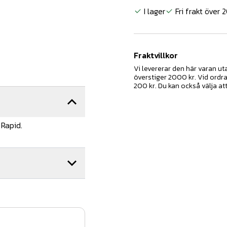
I lager
Fri frakt över 
Fraktvillkor
Vi levererar den här varan u
överstiger 2000 kr. Vid ordr
200 kr. Du kan också välja at
 Rapid.