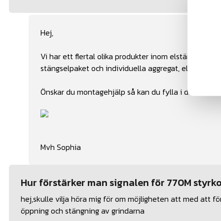
Hej,
Vi har ett flertal olika produkter inom elstängsel f
stängselpaket och individuella aggregat, elband, tråd
Önskar du montagehjälp så kan du fylla i denna offer
Mvh Sophia
Hur förstärker man signalen för 770M styrko
hej,skulle vilja höra mig för om möjligheten att med att fö
öppning och stängning av grindarna