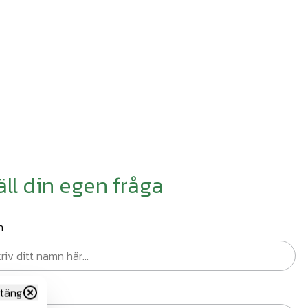
äll din egen fråga
n
st
täng