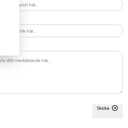
ik
elande
Skicka