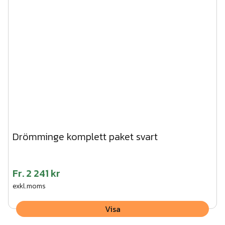
Drömminge komplett paket svart
Fr.
2 241 kr
exkl.moms
Visa