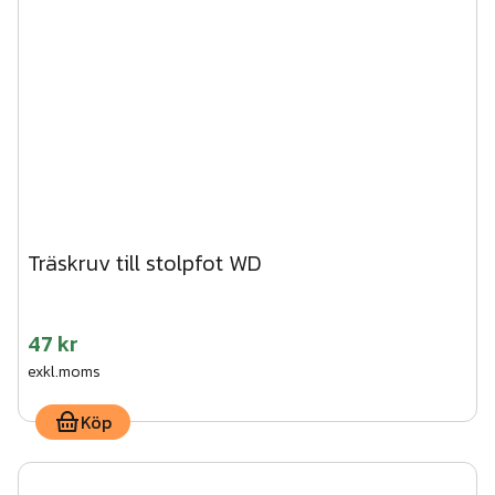
Träskruv till stolpfot WD
47 kr
exkl.moms
Köp