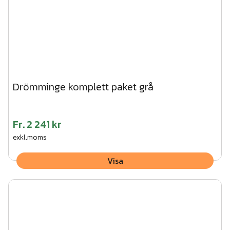
Drömminge komplett paket grå
Fr.
2 241 kr
exkl.moms
Visa