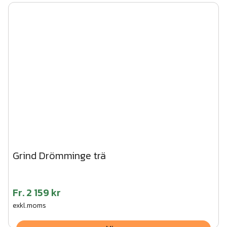
Grind Drömminge trä
Fr.
2 159 kr
exkl.moms