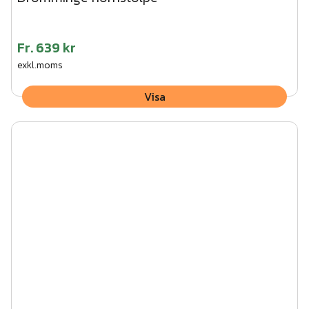
Fr.
639 kr
exkl.moms
Visa