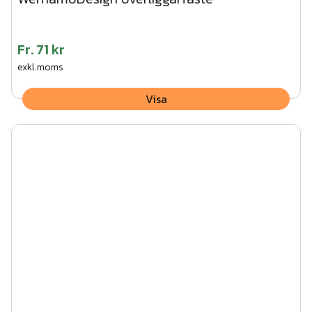
Fr.
71 kr
exkl.moms
Visa