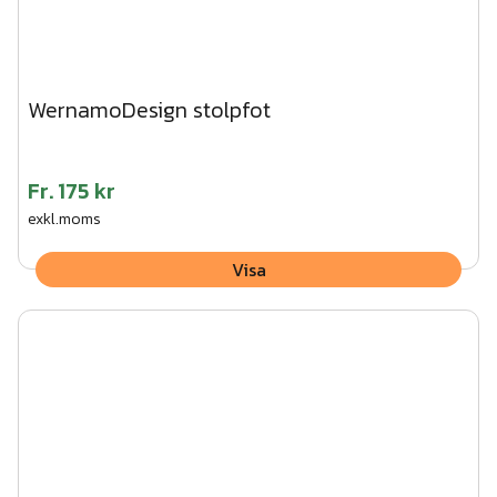
WernamoDesign stolpfot
Fr.
175 kr
exkl.moms
Visa