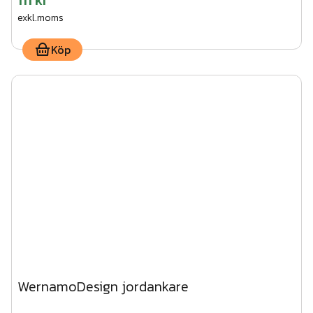
111 kr
exkl.moms
Köp
WernamoDesign jordankare