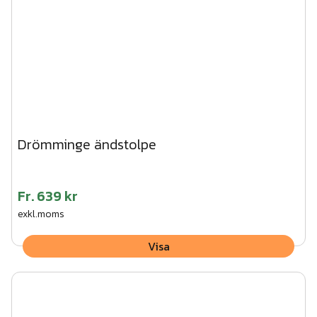
Drömminge ändstolpe
Fr.
639 kr
exkl.moms
Visa