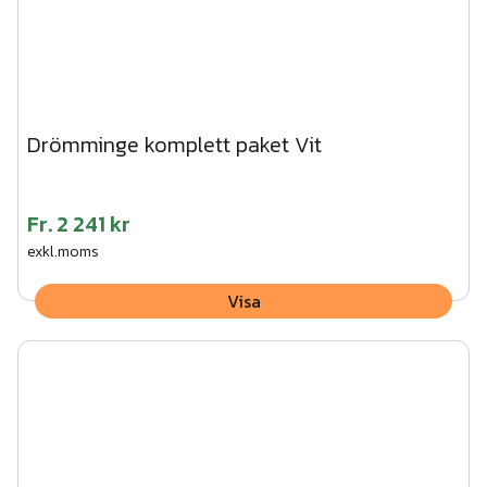
Drömminge komplett paket Vit
Fr.
2 241 kr
exkl.moms
Visa