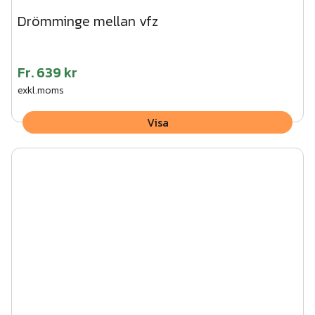
Drömminge mellan vfz
Fr.
639 kr
exkl.moms
Visa