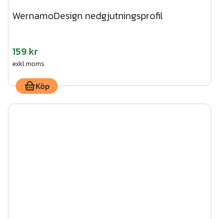
WernamoDesign nedgjutningsprofil
159 kr
exkl.moms
Köp