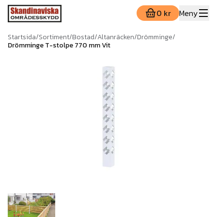
0 kr
Meny
Startsida
/
Sortiment
/
Bostad
/
Altanräcken
/
Drömminge
/
Drömminge T-stolpe 770 mm Vit