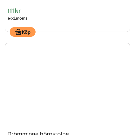
111 kr
exkl.moms
Köp
Drömminge hörnstolpe