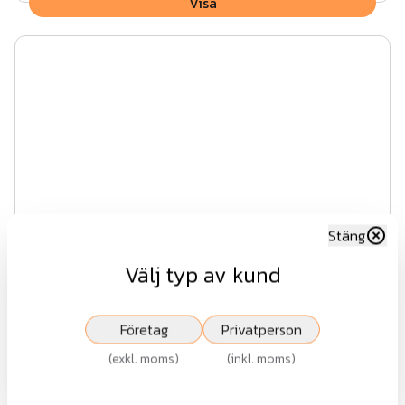
Visa
Stäng
Välj typ av kund
Impregnerad regel 45x45x1500
Företag
Privatperson
(
exkl. moms
)
(
inkl. moms
)
45 kr
exkl.moms