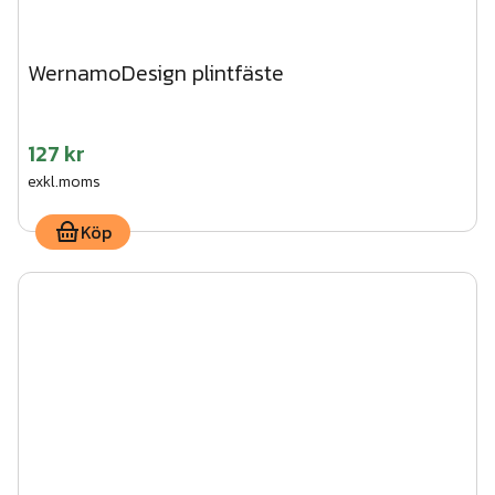
WernamoDesign plintfäste
127 kr
exkl.moms
Köp