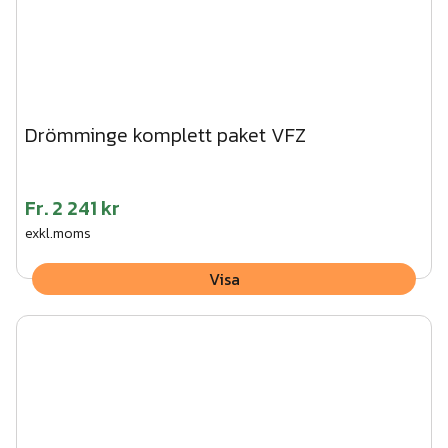
Drömminge komplett paket VFZ
Fr.
2 241 kr
exkl.moms
Visa