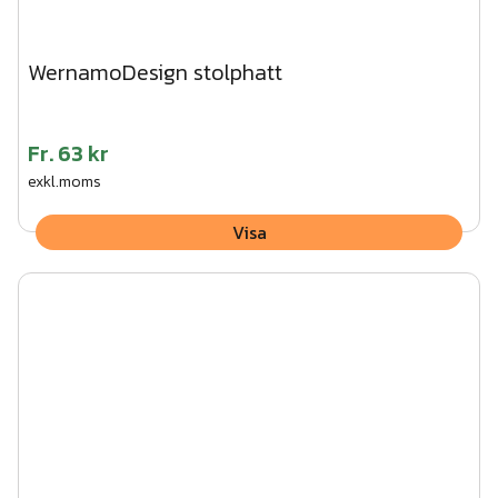
WernamoDesign stolphatt
Fr.
63 kr
exkl.moms
Visa