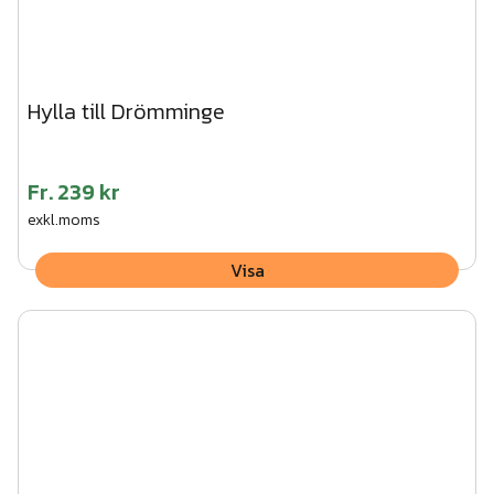
Hylla till Drömminge
Fr.
239 kr
exkl.moms
Visa