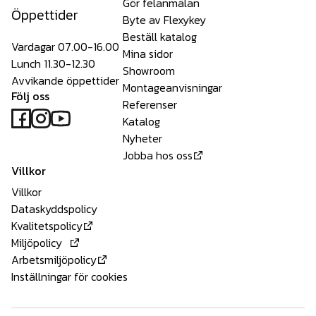
Gör felanmälan
Öppettider
Byte av Flexykey
Beställ katalog
Vardagar 07.00-16.00
Mina sidor
Lunch 11.30-12.30
Showroom
Avvikande öppettider
Montageanvisningar
Följ oss
Referenser
Katalog
Nyheter
Jobba hos oss
Villkor
Villkor
Dataskyddspolicy
Kvalitetspolicy
Miljöpolicy
Arbetsmiljöpolicy
Inställningar för cookies