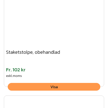
Staketstolpe, obehandlad
Fr.
102 kr
exkl.moms
Visa