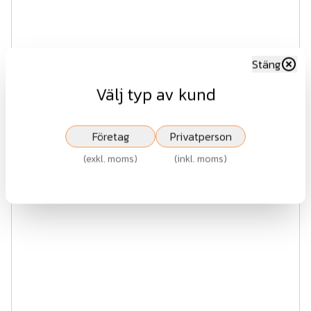
Miljöstolpe kastanj
Stäng
Välj typ av kund
Fr.
176 kr
exkl.moms
Företag
Privatperson
Visa
(
exkl. moms
)
(
inkl. moms
)