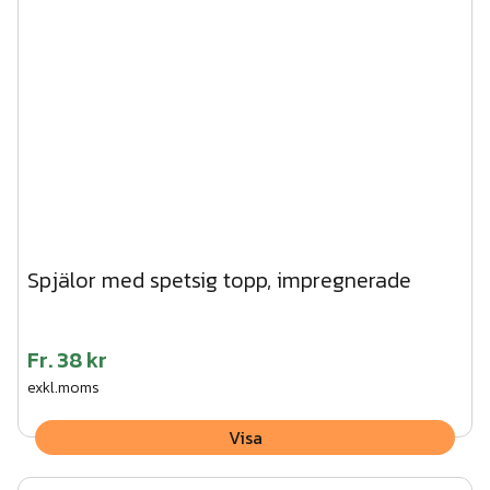
Spjälor med spetsig topp, impregnerade
Fr.
38 kr
exkl.moms
Visa