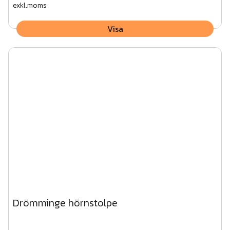
exkl.moms
Visa
Drömminge hörnstolpe