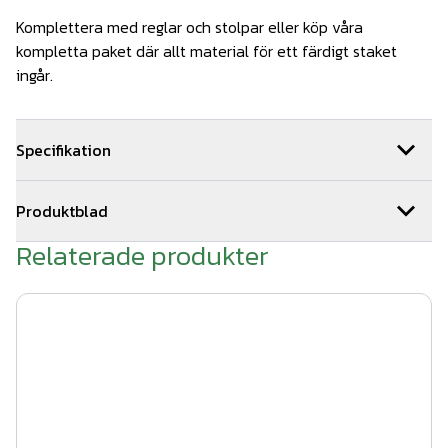
Komplettera med reglar och stolpar eller köp våra
kompletta paket där allt material för ett färdigt staket
ingår.
Specifikation
Total längd: 1000mm
Produktblad
Dimension 22x95mm
Relaterade produkter
Staketvirke - ritning.pdf
Träslag: Furu