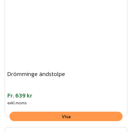
Drömminge ändstolpe
Fr.
639 kr
exkl.moms
Visa