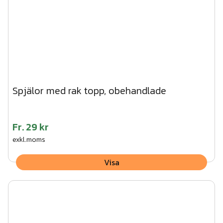
Spjälor med rak topp, obehandlade
Fr.
29 kr
exkl.moms
Visa