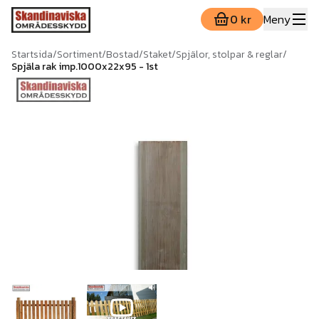
0 kr
Meny
Startsida
/
Sortiment
/
Bostad
/
Staket
/
Spjälor, stolpar & reglar
/
Spjäla rak imp.1000x22x95 - 1st