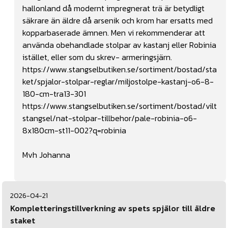
hallonland då modernt impregnerat trä är betydligt
säkrare än äldre då arsenik och krom har ersatts med
kopparbaserade ämnen. Men vi rekommenderar att
använda obehandlade stolpar av kastanj eller Robinia
istället, eller som du skrev- armeringsjärn.
https://www.stangselbutiken.se/sortiment/bostad/sta
ket/spjalor-stolpar-reglar/miljostolpe-kastanj-o6-8-
180-cm-tra13-301
https://www.stangselbutiken.se/sortiment/bostad/vilt
stangsel/nat-stolpar-tillbehor/pale-robinia-o6-
8x180cm-st11-002?q=robinia
Mvh Johanna
2026-04-21
Kompletteringstillverkning av spets spjälor till äldre
staket