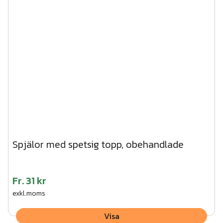
Spjälor med spetsig topp, obehandlade
Fr.
31 kr
exkl.moms
Visa