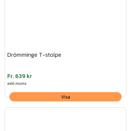
Drömminge T-stolpe
Fr.
639 kr
exkl.moms
Visa