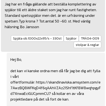
Jag har en fråga gällande att beställa komplettering av
spjälor till ett äldre staket som jag har runt fastigheten.
Standard spetsspjälor men det. är en urfräsning under
spetsen.Typ krona ? Tot.antal 50 -60. st. Med vänlig
hälsning, Bo Jansson
Spjäla ob.1000x22x95/s - 330st
Spjälor
TRÄ04-009
stolpar & reglar
Hej Bo,
det kan vi kanske ordna men då får jag be dig att fylla
i vårt
offertformulär:
https://skandinaviska.amsystem.com/e
7AwzBQ8WFKqD4f6qAAhVZAz21Shf1tKf8W8wqhpgyF
d7XnwaEciGUCpmmCU7
så kollar en av våra
projektledare på det så fort de kan.