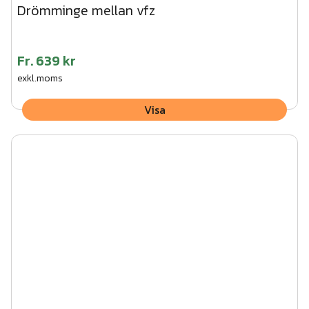
Drömminge mellan vfz
Fr.
639 kr
exkl.moms
Visa