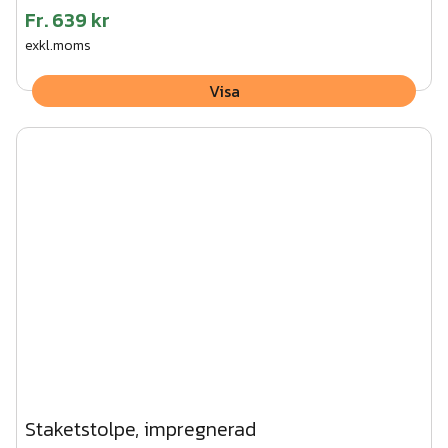
Fr.
639 kr
exkl.moms
Visa
Staketstolpe, impregnerad