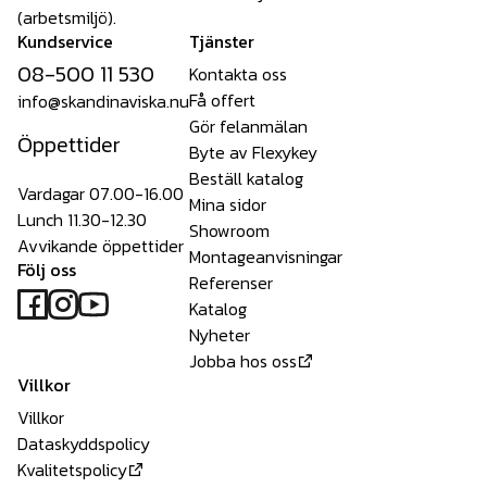
(arbetsmiljö).
Kundservice
Tjänster
08-500 11 530
Kontakta oss
Få offert
info@skandinaviska.nu
Gör felanmälan
Öppettider
Byte av Flexykey
Beställ katalog
Vardagar 07.00-16.00
Mina sidor
Lunch 11.30-12.30
Showroom
Avvikande öppettider
Montageanvisningar
Följ oss
Referenser
Katalog
Nyheter
Jobba hos oss
Villkor
Villkor
Dataskyddspolicy
Kvalitetspolicy