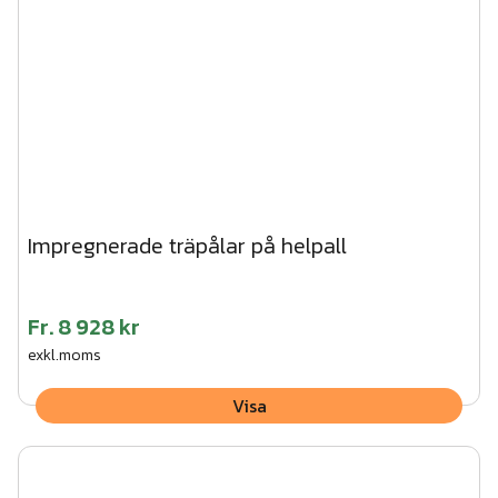
Impregnerade träpålar på helpall
Fr.
8 928 kr
exkl.moms
Visa