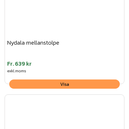
Nydala mellanstolpe
Fr.
639 kr
exkl.moms
Visa