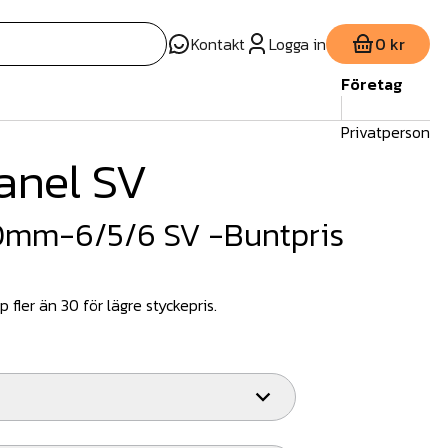
Kontakt
Logga in
0 kr
Företag
Privatperson
anel SV
0mm-6/5/6 SV -Buntpris
 fler än 30 för lägre styckepris.