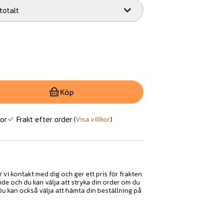
 totalt
Köp
or
Frakt efter order
(
Visa villkor
)
r vi kontakt med dig och ger ett pris för frakten.
nde och du kan välja att stryka din order om du
 Du kan också välja att hämta din beställning på