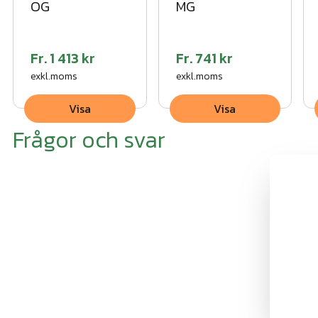
OG
MG
Fr.
1 413 kr
Fr.
741 kr
exkl.moms
exkl.moms
Visa
Visa
Frågor och svar