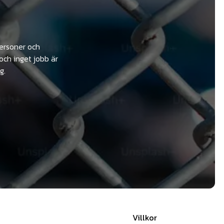
personer och
och inget jobb är
g.
Villkor