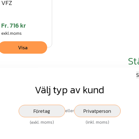
VFZ
Fr.
716 kr
exkl.moms
Visa
St
S
Nam
Välj typ av kund
E-po
Företag
Privatperson
eller
(
exkl. moms
)
(
inkl. moms
)
Rubr