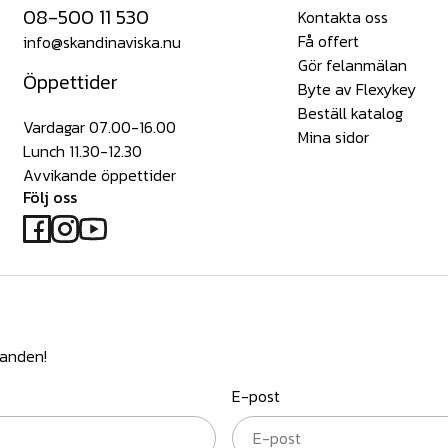
08-500 11 530
Kontakta oss
Få offert
info@skandinaviska.nu
Gör felanmälan
Öppettider
Byte av Flexykey
Beställ katalog
Vardagar 07.00-16.00
Mina sidor
Lunch 11.30-12.30
Avvikande öppettider
Följ oss
danden!
E-post