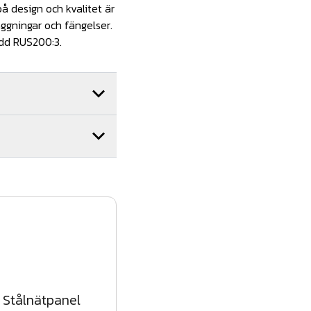
å design och kvalitet är
läggningar och fängelser.
ydd RUS200:3.
r)
Stålnätpanel