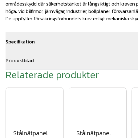
områdesskydd där säkerhetstänket är långsiktigt och kraven p
höga: vid bilfirmor, järnvägar, industrier, bollplaner, försvarsan
De uppfyller försäkringsförbundets krav enligt mekaniska sk
Specifikation
Dimensioner: 1030x2500-6/5/6mm
Produktblad
25kg/st
Relaterade produkter
produktblad stålnätspaneler 2022.pdf
Färg: Svart, RAL 9005
Antal: 1 styck
(Pris avser köp av 30 eller fler. En bunt innehåller 30 st panele
Stålnätpanel
Stålnätpanel