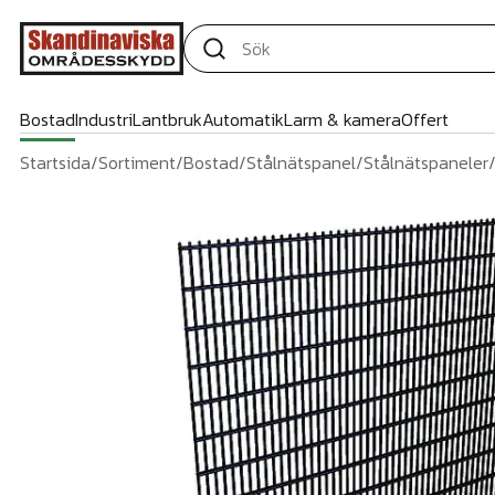
Bostad
Industri
Lantbruk
Automatik
Larm & kamera
Offert
Startsida
/
Sortiment
/
Bostad
/
Stålnätspanel
/
Stålnätspaneler