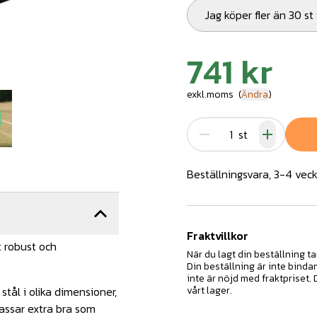
Jag köper fler än 30 st
741 kr
exkl.moms
(
Ändra
)
st
Beställningsvara, 3-4 veck
Fraktvillkor
 robust och
När du lagt din beställning ta
Din beställning är inte binda
inte är nöjd med fraktpriset.
tål i olika dimensioner,
vårt lager.
passar extra bra som