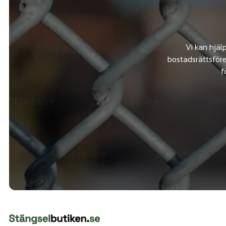
Vi kan hjäl
bostadsrättsföre
f