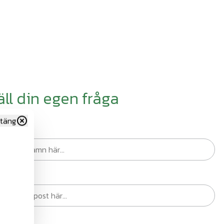
äll din egen fråga
täng
n
st
ik