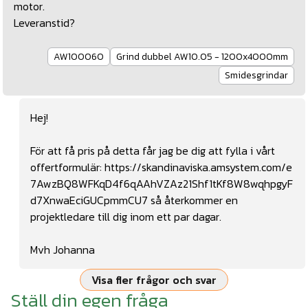
motor.
Leveranstid?
AW100060
Grind dubbel AW10.05 - 1200x4000mm
Smidesgrindar
Hej!
För att få pris på detta får jag be dig att fylla i vårt
offertformulär:
https://skandinaviska.amsystem.com/e
7AwzBQ8WFKqD4f6qAAhVZAz21Shf1tKf8W8wqhpgyF
d7XnwaEciGUCpmmCU7
så återkommer en
projektledare till dig inom ett par dagar.
Mvh Johanna
Visa fler frågor och svar
Ställ din egen fråga