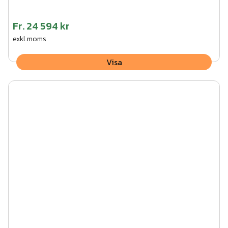
Fr.
24 594 kr
exkl.moms
Visa