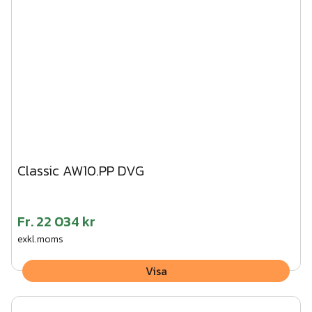
Classic AW10.PP DVG
Fr.
22 034 kr
exkl.moms
Visa