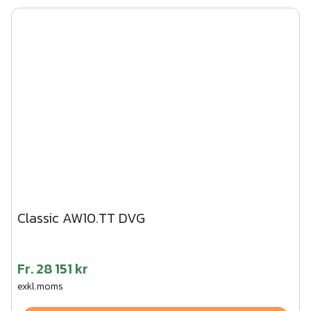
Classic AW10.TT DVG
Fr.
28 151 kr
exkl.moms