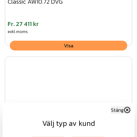
Classic AW10.72 DVG
Fr.
27 411 kr
exkl.moms
Visa
Stäng
Välj typ av kund