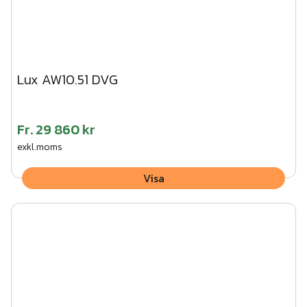
Lux AW10.51 DVG
Fr.
29 860 kr
exkl.moms
Visa