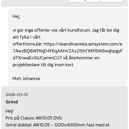
Hej,
vi gör inga offerter via vårt kundforum. Jag får be dig
att fylla i vårt
offertformulär:
https://skandinaviska.amsystem.com/e
7AwzBQ8WFKqD4f6qAAhVZAz21Shf1tKf8W8wqhpgyF
d7XnwaEciGUCpmmCU7
så återkommer en
projektledare till dig inom kort.
Mvh Johanna
2026-03-10
Grind
Hej!
Pris på Classic AW10.05 DVG
Grind dubbel AW10.05 - 1200x4000mm fast med el