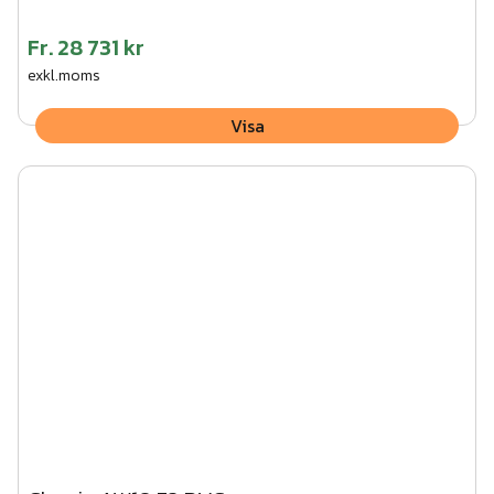
Fr.
28 731 kr
exkl.moms
Visa