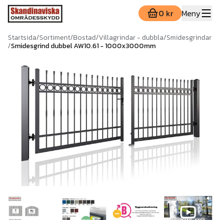
0 kr
Meny
Startsida
/
Sortiment
/
Bostad
/
Villagrindar - dubbla
/
Smidesgrindar
/
Smidesgrind dubbel AW10.61 - 1000x3000mm