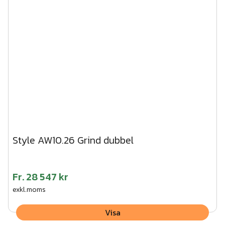
Style AW10.26 Grind dubbel
Fr.
28 547 kr
exkl.moms
Visa