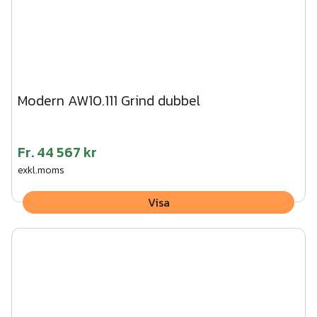
Modern AW10.111 Grind dubbel
Fr.
44 567 kr
exkl.moms
Visa