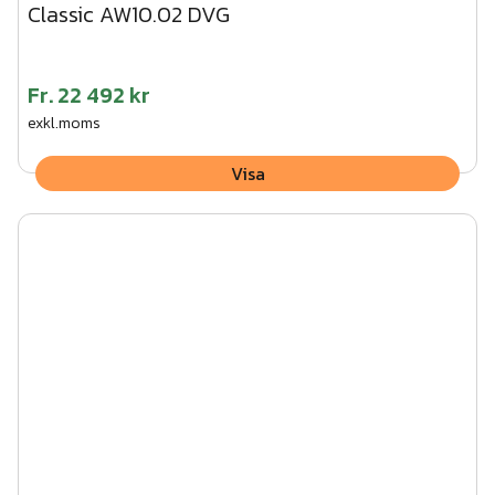
Classic AW10.02 DVG
Fr.
22 492 kr
exkl.moms
Visa