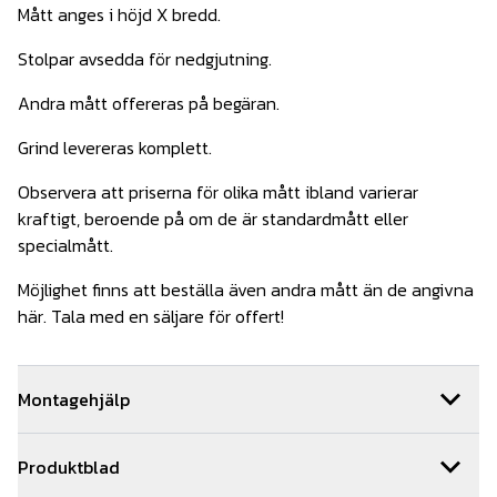
Mått anges i höjd X bredd.
Stolpar avsedda för nedgjutning.
Andra mått offereras på begäran.
Grind levereras komplett.
Observera att priserna för olika mått ibland varierar
kraftigt, beroende på om de är standardmått eller
specialmått.
Möjlighet finns att beställa även andra mått än de angivna
här. Tala med en säljare för offert!
Montagehjälp
Behöver du hjälp med installationen av din grind så hjälper
Produktblad
vi dig gärna. Vi har ett team med kunniga montörer som är