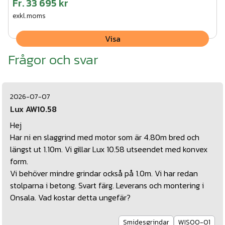
Fr.
33 695 kr
exkl.moms
Visa
Frågor och svar
2026-07-07
Lux AW10.58
Hej
Har ni en slaggrind med motor som är 4.80m bred och
längst ut 1.10m. Vi gillar Lux 10.58 utseendet med konvex
form.
Vi behöver mindre grindar också på 1.0m. Vi har redan
stolparna i betong. Svart färg. Leverans och montering i
Onsala. Vad kostar detta ungefär?
Smidesgrindar
WIS00-01