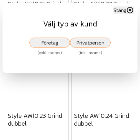
Style AW10.21 Grind
Style AW10.22 Grind
Stäng
dubbel
dubbel
Välj typ av kund
Fr.
29 978 kr
Fr.
25 636 kr
Företag
Privatperson
exkl.moms
Beställningsvara
exkl.moms
Beställningsvara
(
exkl. moms
)
(
inkl. moms
)
Visa
Visa
Style AW10.23 Grind
Style AW10.24 Grind
dubbel
dubbel