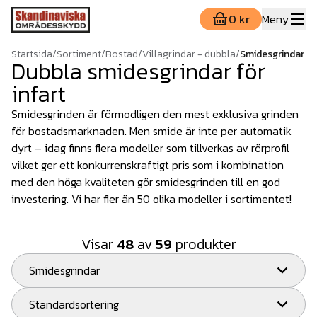
0 kr
Meny
Startsida
/
Sortiment
/
Bostad
/
Villagrindar - dubbla
/
Smidesgrindar
Dubbla smidesgrindar för
infart
Smidesgrinden är förmodligen den mest exklusiva grinden
för bostadsmarknaden. Men smide är inte per automatik
dyrt – idag finns flera modeller som tillverkas av rörprofil
vilket ger ett konkurrenskraftigt pris som i kombination
med den höga kvaliteten gör smidesgrinden till en god
investering. Vi har fler än 50 olika modeller i sortimentet!
Visar
48
av
59
produkter
Smidesgrindar
Standardsortering