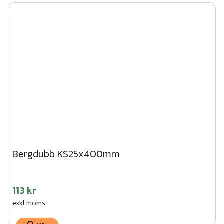
Bergdubb KS25x400mm
113 kr
exkl.moms