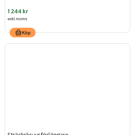
1 244 kr
exkl.moms
Köp
Sträckskruvsförlängare