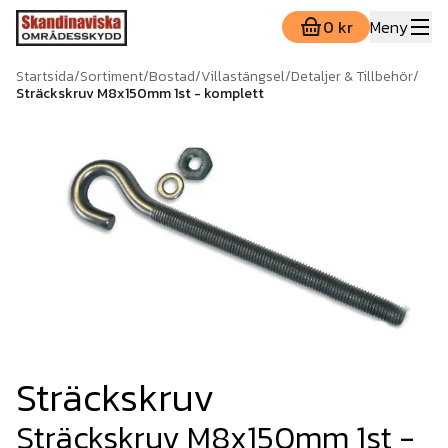
0 kr
Meny
Startsida
/
Sortiment
/
Bostad
/
Villastängsel
/
Detaljer & Tillbehör
/
Sträckskruv M8x150mm 1st - komplett
Sträckskruv
Sträckskruv M8x150mm 1st -