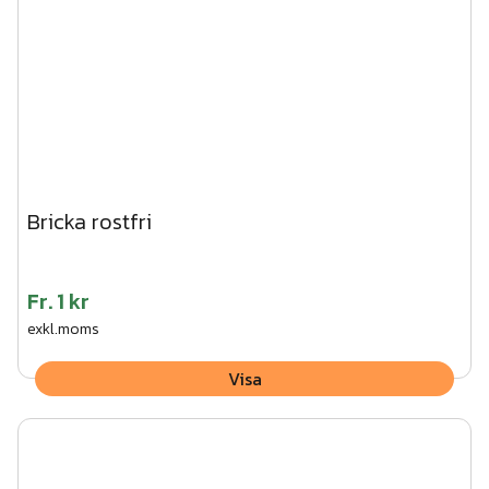
Bricka rostfri
Fr.
1 kr
exkl.moms
Visa