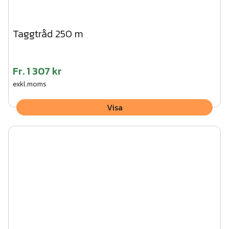
Taggtråd 250 m
Fr.
1 307 kr
exkl.moms
Visa