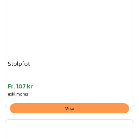
Stolpfot
Fr.
107 kr
exkl.moms
Visa