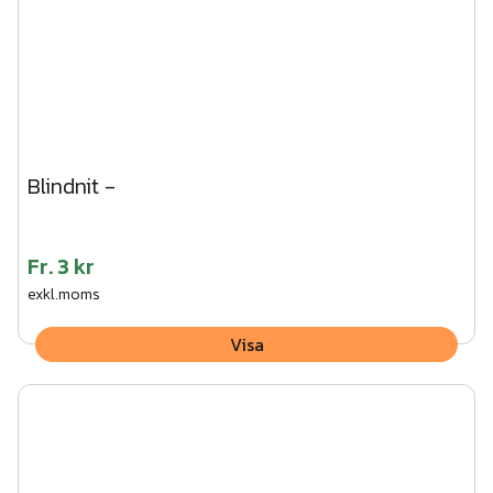
Blindnit -
Fr.
3 kr
exkl.moms
Visa