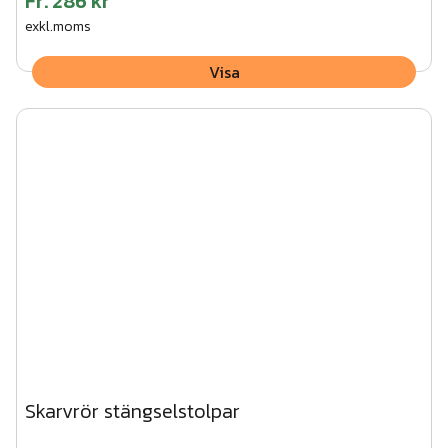
Fr.
286 kr
exkl.moms
Visa
Skarvrör stängselstolpar