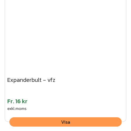
Expanderbult - vfz
Fr.
16 kr
exkl.moms
Visa