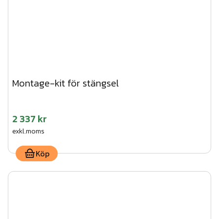
Montage-kit för stängsel
2 337 kr
exkl.moms
Köp