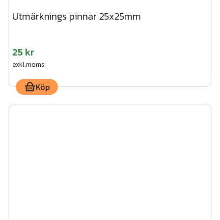
Utmärknings pinnar 25x25mm
25 kr
exkl.moms
Köp