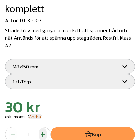
komplett
Art.nr.
DT13-007
Sträckskruv med gänga som enkelt att spänner tråd och
nät Används för att spänna upp stagtråden. Rostfri, klass
A2.
M8x150 mm
1 st/förp.
30 kr
exkl.moms
(
Ändra
)
Köp