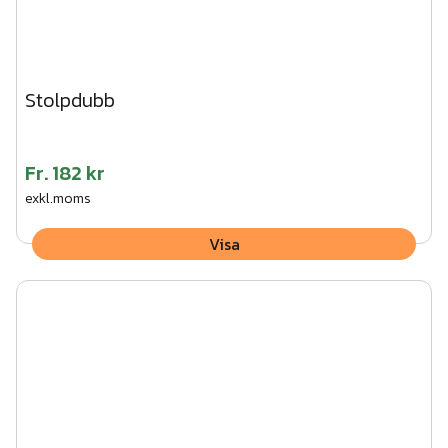
Stolpdubb
Fr.
182 kr
exkl.moms
Visa