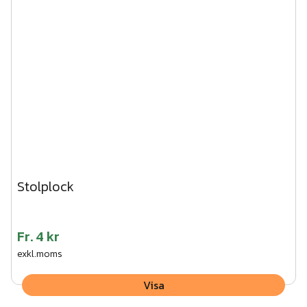
Stolplock
Fr.
4 kr
exkl.moms
Visa