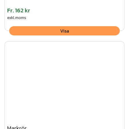
Fr.
162 kr
exkl.moms
Visa
Markrör