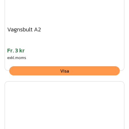
Vagnsbult A2
Fr.
3 kr
exkl.moms
Visa