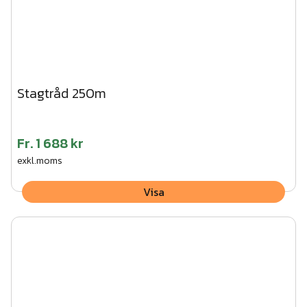
Stagtråd 250m
Fr.
1 688 kr
exkl.moms
Visa