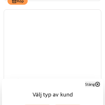
Köp
Stagrör OG
Stäng
Välj typ av kund
Fr.
280 kr
exkl.moms