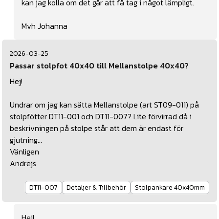
kan jag kolla om det går att få tag i något lämpligt.
Mvh Johanna
2026-03-25
Passar stolpfot 40x40 till Mellanstolpe 40x40?
Hej!
Undrar om jag kan sätta Mellanstolpe (art ST09-011) på
stolpfötter DT11-001 och DT11-007? Lite förvirrad då i
beskrivningen på stolpe står att dem är endast för
gjutning...
Vänligen
Andrejs
DT11-007
Detaljer & Tillbehör
Stolpankare 40x40mm
Hej!