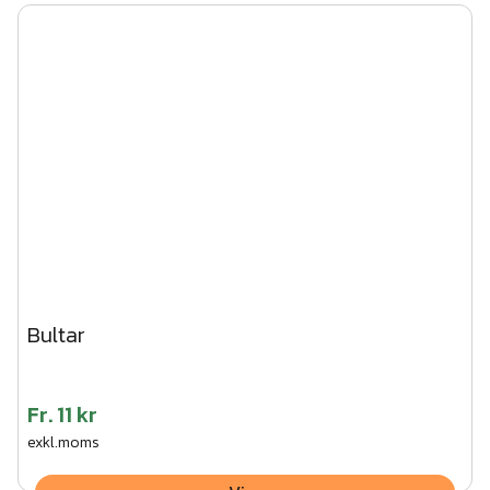
Bultar
Fr.
11 kr
exkl.moms