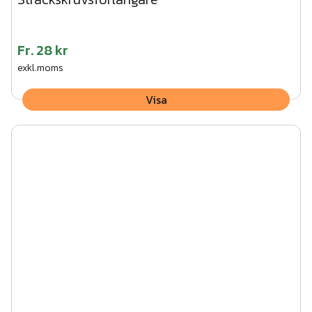
Fr.
28 kr
exkl.moms
Visa