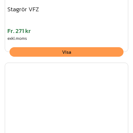
Stagrör VFZ
Fr.
271 kr
exkl.moms
Visa