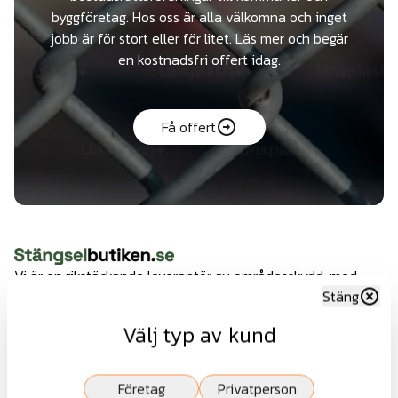
byggföretag. Hos oss är alla välkomna och inget
jobb är för stort eller för litet. Läs mer och begär
en kostnadsfri offert idag.
Få offert
Vi är en rikstäckande leverantör av områdesskydd, med
Stäng
kompetent och effektiv montagehjälp.
Välj typ av kund
Företag
Privatperson