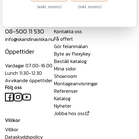
Skandinaviska Områdesskydd är ISO-certifierade enligt
(
exkl. moms
)
(
inkl. moms
)
ISO9001 (kvalitet), ISO14001 (miljö) samt ISO45001
(arbetsmiljö).
Kundservice
Tjänster
08-500 11 530
Kontakta oss
Få offert
info@skandinaviska.nu
Gör felanmälan
Öppettider
Byte av Flexykey
Beställ katalog
Vardagar 07.00-16.00
Mina sidor
Lunch 11.30-12.30
Showroom
Avvikande öppettider
Montageanvisningar
Följ oss
Referenser
Katalog
Nyheter
Jobba hos oss
Villkor
Villkor
Dataskyddspolicy