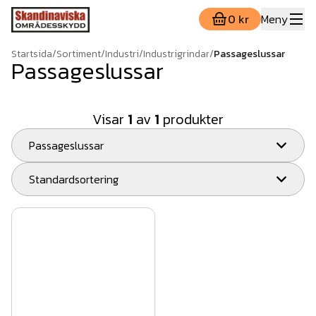
0 kr
Meny
Startsida
/
Sortiment
/
Industri
/
Industrigrindar
/
Passageslussar
Passageslussar
Visar
1
av
1
produkter
Passageslussar
Standardsortering