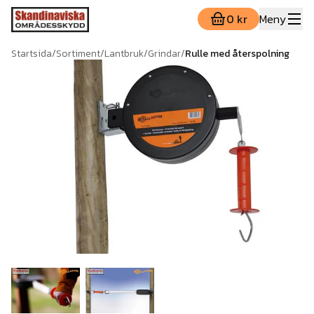
0 kr
Meny
Startsida
/
Sortiment
/
Lantbruk
/
Grindar
/
Rulle med återspolning