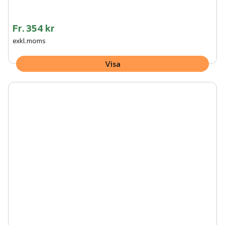
Fr.
354 kr
exkl.moms
Visa