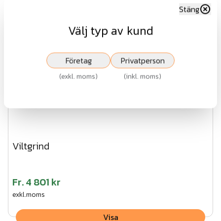
Stäng
Välj typ av kund
Företag
Privatperson
(
exkl. moms
)
(
inkl. moms
)
Viltgrind
Fr.
4 801 kr
exkl.moms
Visa