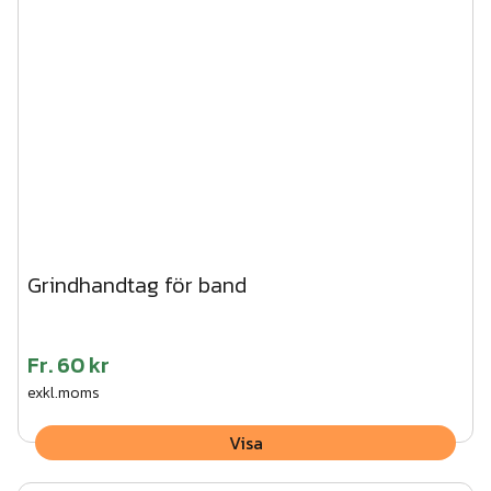
Grindhandtag för band
Fr.
60 kr
exkl.moms
Visa