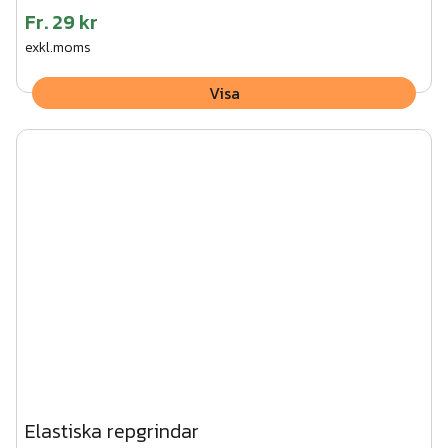
Fr.
29 kr
exkl.moms
Visa
Elastiska repgrindar