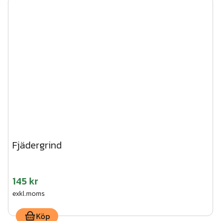
Fjädergrind
145 kr
exkl.moms
Köp