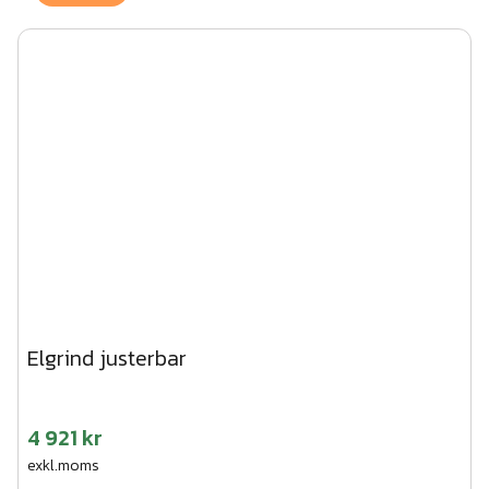
Elgrind justerbar
4 921 kr
exkl.moms