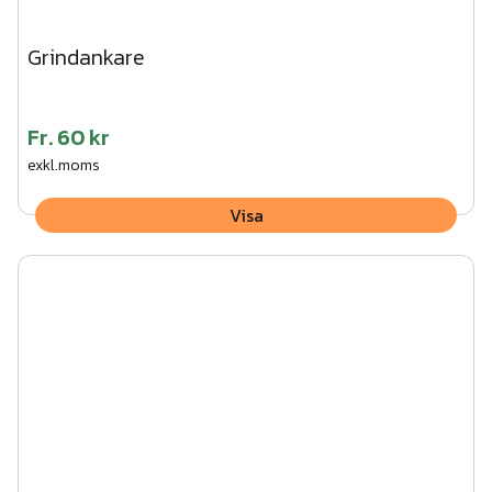
Grindankare
Fr.
60 kr
exkl.moms
Visa