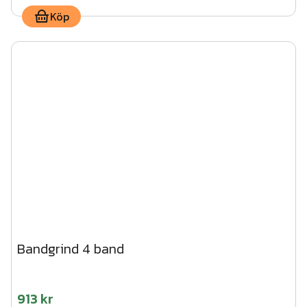
Köp
Bandgrind 4 band
913 kr