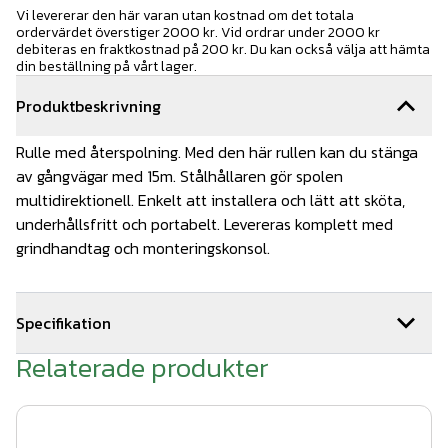
Vi levererar den här varan utan kostnad om det totala
ordervärdet överstiger 2000 kr. Vid ordrar under 2000 kr
debiteras en fraktkostnad på 200 kr. Du kan också välja att hämta
din beställning på vårt lager.
Produktbeskrivning
Rulle med återspolning. Med den här rullen kan du stänga
av gångvägar med 15m. Stålhållaren gör spolen
multidirektionell. Enkelt att installera och lätt att sköta,
underhållsfritt och portabelt. Levereras komplett med
grindhandtag och monteringskonsol.
Specifikation
Relaterade produkter
Antal i förpackningen: 1
Max bredd: upp till 15 m