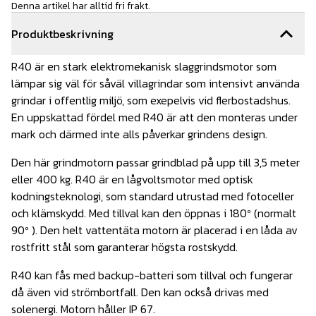
Denna artikel har alltid fri frakt.
Produktbeskrivning
R40 är en stark elektromekanisk slaggrindsmotor som
lämpar sig väl för såväl villagrindar som intensivt använda
grindar i offentlig miljö, som exepelvis vid flerbostadshus.
En uppskattad fördel med R40 är att den monteras under
mark och därmed inte alls påverkar grindens design.
Den här grindmotorn passar grindblad på upp till 3,5 meter
eller 400 kg. R40 är en lågvoltsmotor med optisk
kodningsteknologi, som standard utrustad med fotoceller
och klämskydd. Med tillval kan den öppnas i 180º (normalt
90º ). Den helt vattentäta motorn är placerad i en låda av
rostfritt stål som garanterar högsta rostskydd.
R40 kan fås med backup-batteri som tillval och fungerar
då även vid strömbortfall. Den kan också drivas med
solenergi. Motorn håller IP 67.