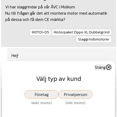
Vi har slaggrindar på vår ÅVC I Molkom
Nu till frågan går det att montera motor med automatik
på dessa och få dem CE märkta?
MOT01-05
Motorpaket Zippo XL Dubbelgrind
Slaggrindsmotorer
Hej!
Stäng
Ja, det går bra.
Välj typ av kund
Mvh Johanna
Företag
Privatperson
2025-12-20
Kan man öppna bommar, grindar och dörrar med
(
exkl. moms
)
(
inkl. moms
)
mobilen?
Kan man koppla mobilen mot grindmotorn på något sätt?