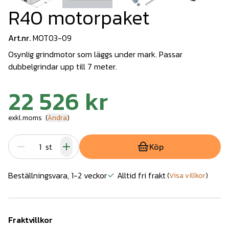
R40 motorpaket
Art.nr.
MOT03-09
Osynlig grindmotor som läggs under mark. Passar
dubbelgrindar upp till 7 meter.
22 526 kr
exkl.moms
(
Ändra
)
st
Köp
Beställningsvara, 1-2 veckor
Alltid fri frakt
(
Visa villkor
)
Fraktvillkor