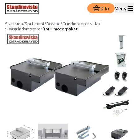
0 kr
Meny
Startsida
/
Sortiment
/
Bostad
/
Grindmotorer villa
/
Slaggrindsmotorer
/
R40 motorpaket