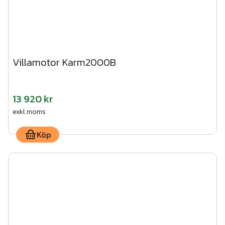
8
Art.nr.
M-
Strömkabel löpmeter
st
03000CC1
Villamotor Karm2000B
13 920 kr
exkl.moms
Köp