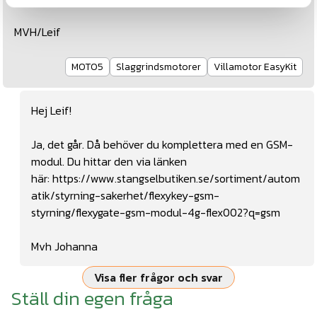
MVH/Leif
MOT05
Slaggrindsmotorer
Villamotor EasyKit
Hej Leif!
Ja, det går. Då behöver du komplettera med en GSM-
modul. Du hittar den via länken
här:
https://www.stangselbutiken.se/sortiment/autom
atik/styrning-sakerhet/flexykey-gsm-
styrning/flexygate-gsm-modul-4g-flex002?q=gsm
Mvh Johanna
Visa fler frågor och svar
Ställ din egen fråga