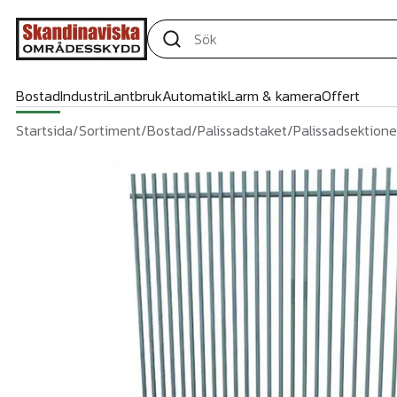
Bostad
Industri
Lantbruk
Automatik
Larm & kamera
Offert
Startsida
/
Sortiment
/
Bostad
/
Palissadstaket
/
Palissadsektione