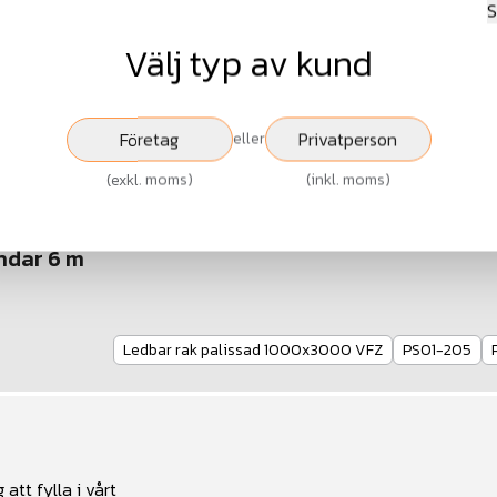
S
Fr.
3 968 kr
Fr.
4 960 kr
Välj typ av kund
exkl.moms
exkl.moms
Visa
Visa
Företag
Privatperson
eller
(
exkl. moms
)
(
inkl. moms
)
indar 6 m
Ledbar rak palissad 1000x3000 VFZ
PS01-205
 att fylla i vårt