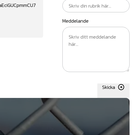
waEciGUCpmmCU7
Meddelande
Skicka