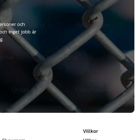
personer och
och inget jobb är
g.
Villkor