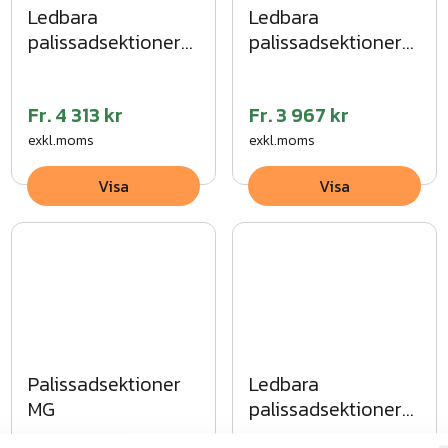
Ledbara
Ledbara
palissadsektioner
palissadsektioner
VFZ
VFZ
Fr.
4 313 kr
Fr.
3 967 kr
exkl.moms
exkl.moms
Visa
Visa
Palissadsektioner
Ledbara
MG
palissadsektioner
SV