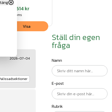
täng
Fr.
3 614 kr
exkl.moms
Visa
Ställ din egen
fråga
2026-07-04
Namn
Palissadsektioner
E-post
Rubrik