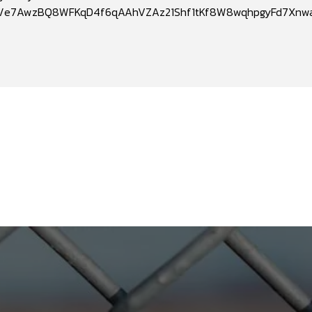
.com/e7AwzBQ8WFKqD4f6qAAhVZAz21Shf1tKf8W8wqhpgyFd7Xn