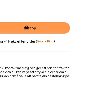
Köp
or
Frakt efter order
(
Visa villkor
)
r vi kontakt med dig och ger ett pris för frakten.
nde och du kan välja att stryka din order om du
 Du kan också välja att hämta din beställning på