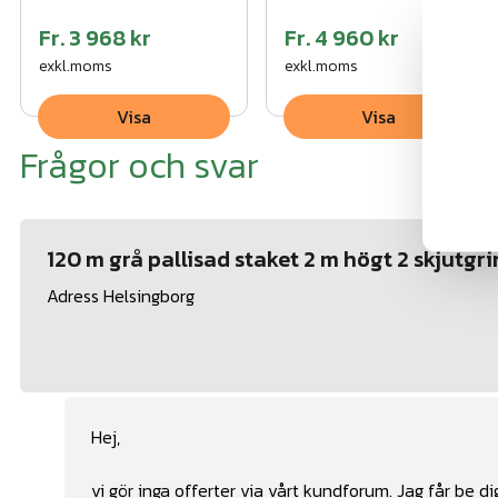
Fr.
3 968 kr
Fr.
4 960 kr
exkl.moms
exkl.moms
Visa
Visa
Frågor och svar
120 m grå pallisad staket 2 m högt 2 skjutgr
Adress Helsingborg
Hej,
vi gör inga offerter via vårt kundforum. Jag får be dig