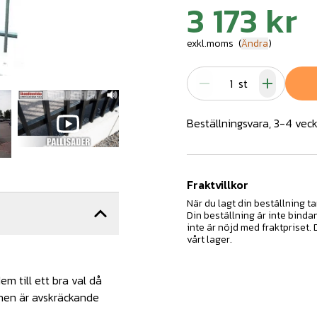
3 173 kr
exkl.moms
(
Ändra
)
st
Beställningsvara, 3-4 veck
Fraktvillkor
När du lagt din beställning ta
Din beställning är inte binda
inte är nöjd med fraktpriset.
vårt lager.
em till ett bra val då
onen är avskräckande