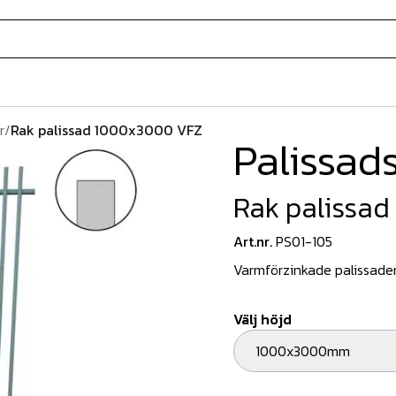
r
/
Rak palissad 1000x3000 VFZ
Palissad
Rak palissa
Art.nr.
PS01-105
Varmförzinkade palissader 
Välj höjd
1000x3000mm