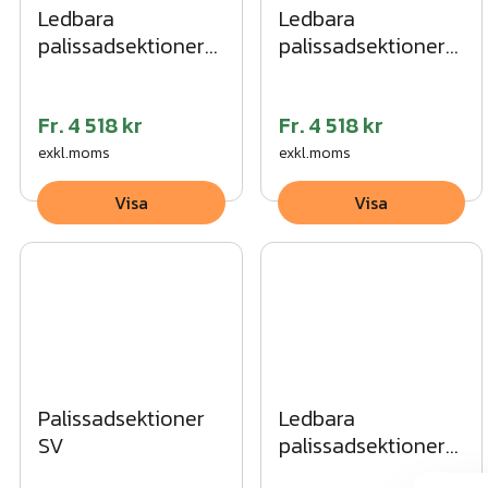
Garanti: 5-års rostskydd
Ledbara
Ledbara
palissadsektioner
palissadsektioner
SV
MG
Fr.
4 518 kr
Fr.
4 518 kr
exkl.moms
exkl.moms
Visa
Visa
Palissadsektioner
Ledbara
SV
palissadsektioner
MG