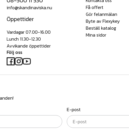
08-500 11 530
Kontakta oss
Få offert
info@skandinaviska.nu
Gör felanmälan
Öppettider
Byte av Flexykey
Beställ katalog
Vardagar 07.00-16.00
Mina sidor
Lunch 11.30-12.30
Avvikande öppettider
Följ oss
danden!
E-post