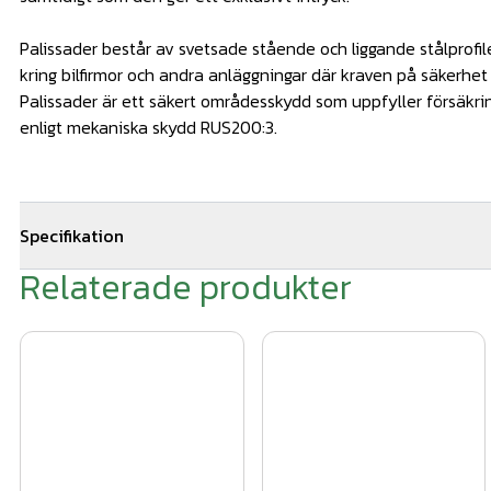
Palissader består av svetsade stående och liggande stålprofi
kring bilfirmor och andra anläggningar där kraven på säkerhet
Palissader är ett säkert områdesskydd som uppfyller försäkr
enligt mekaniska skydd RUS200:3.
Specifikation
Relaterade produkter
Bredd: 3000 mm
Höjd: 1000 mm
Färg: Varmförzinkad
Dimension stående profiler: 30x20mm
Dimension liggande profiler: 50x30mm