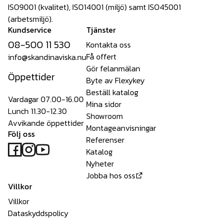
ISO9001 (kvalitet), ISO14001 (miljö) samt ISO45001
(arbetsmiljö).
Kundservice
Tjänster
08-500 11 530
Kontakta oss
Få offert
info@skandinaviska.nu
Gör felanmälan
Öppettider
Byte av Flexykey
Beställ katalog
Vardagar 07.00-16.00
Mina sidor
Lunch 11.30-12.30
Showroom
Avvikande öppettider
Montageanvisningar
Följ oss
Referenser
Katalog
Nyheter
Jobba hos oss
Villkor
Villkor
Dataskyddspolicy