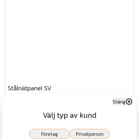
Stålnätpanel SV
Stäng
Fr.
741 kr
Välj typ av kund
exkl.moms
Visa
Företag
Privatperson