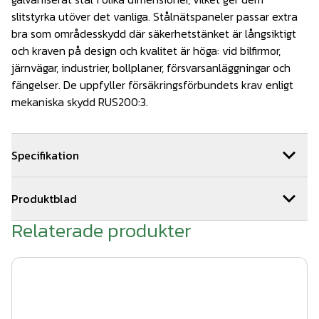
slitstyrka utöver det vanliga. Stålnätspaneler passar extra
bra som områdesskydd där säkerhetstänket är långsiktigt
och kraven på design och kvalitet är höga: vid bilfirmor,
järnvägar, industrier, bollplaner, försvarsanläggningar och
fängelser. De uppfyller försäkringsförbundets krav enligt
mekaniska skydd RUS200:3.
Specifikation
Dimensioner: 1030x2500-6/5/6mm
Produktblad
25kg/st
Relaterade produkter
produktblad stålnätspaneler 2022.pdf
Färg: Olivgrön, RAL 6013
Antal: 1 styck