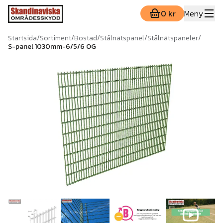
0 kr
Meny
Startsida
/
Sortiment
/
Bostad
/
Stålnätspanel
/
Stålnätspaneler
/
S-panel 1030mm-6/5/6 OG