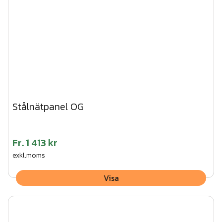
Stålnätpanel OG
Fr.
1 413 kr
exkl.moms
Visa