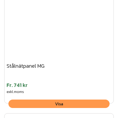
Stålnätpanel MG
Fr.
741 kr
exkl.moms
Visa