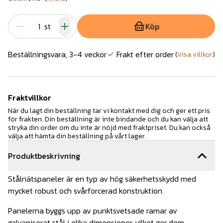
st
Köp
Beställningsvara, 3-4 veckor
Frakt efter order
(
Visa villkor
)
Fraktvillkor
När du lagt din beställning tar vi kontakt med dig och ger ett pris
för frakten. Din beställning är inte bindande och du kan välja att
stryka din order om du inte är nöjd med fraktpriset. Du kan också
välja att hämta din beställning på vårt lager.
Produktbeskrivning
Stålnätspaneler är en typ av hög säkerhetsskydd med
mycket robust och svårforcerad konstruktion.
Panelerna byggs upp av punktsvetsade ramar av
galvaniserat stål i olika dimensioner, vilket ger dem