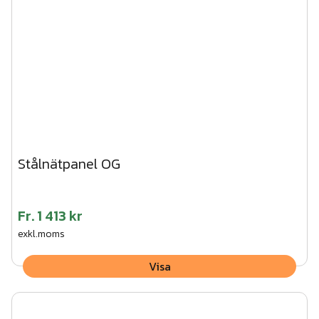
Stålnätpanel OG
Fr.
1 413 kr
exkl.moms
Visa