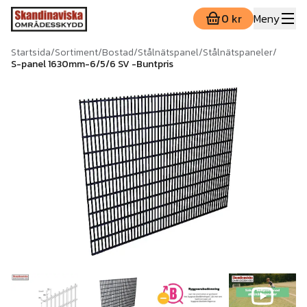
0 kr
Meny
Startsida
/
Sortiment
/
Bostad
/
Stålnätspanel
/
Stålnätspaneler
/
S-panel 1630mm-6/5/6 SV -Buntpris