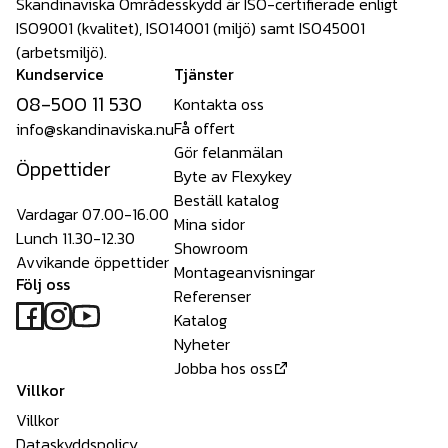
Skandinaviska Områdesskydd är ISO-certifierade enligt
ISO9001 (kvalitet), ISO14001 (miljö) samt ISO45001
(arbetsmiljö).
Kundservice
Tjänster
08-500 11 530
Kontakta oss
Få offert
info@skandinaviska.nu
Gör felanmälan
Öppettider
Byte av Flexykey
Beställ katalog
Vardagar 07.00-16.00
Mina sidor
Lunch 11.30-12.30
Showroom
Avvikande öppettider
Montageanvisningar
Följ oss
Referenser
Katalog
Nyheter
Jobba hos oss
Villkor
Villkor
Dataskyddspolicy