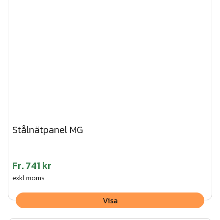
Stålnätpanel MG
Fr.
741 kr
exkl.moms
Visa