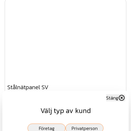
Stålnätpanel SV
Stäng
Fr.
741 kr
Välj typ av kund
exkl.moms
Företag
Privatperson
Visa