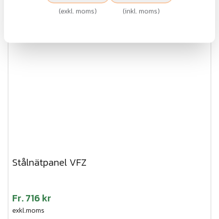
(
exkl. moms
)
(
inkl. moms
)
Stålnätpanel VFZ
Fr.
716 kr
exkl.moms