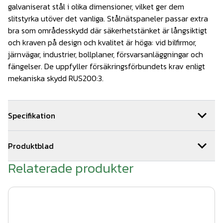
galvaniserat stål i olika dimensioner, vilket ger dem
slitstyrka utöver det vanliga. Stålnätspaneler passar extra
bra som områdesskydd där säkerhetstänket är långsiktigt
och kraven på design och kvalitet är höga: vid bilfirmor,
järnvägar, industrier, bollplaner, försvarsanläggningar och
fängelser. De uppfyller försäkringsförbundets krav enligt
mekaniska skydd RUS200:3.
Specifikation
Dimensioner: 1630x2500-6/5/6mm
Produktblad
25kg/st
Relaterade produkter
produktblad stålnätspaneler 2022.pdf
Färg: Svart, RAL 9005
Antal: 1 styck