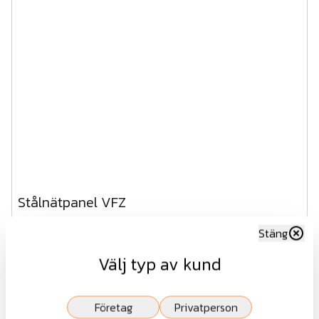
Stålnätpanel VFZ
Stäng
Fr.
716 kr
Välj typ av kund
exkl.moms
Visa
Företag
Privatperson