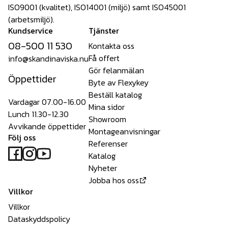
ISO9001 (kvalitet), ISO14001 (miljö) samt ISO45001
(arbetsmiljö).
Kundservice
Tjänster
08-500 11 530
Kontakta oss
Få offert
info@skandinaviska.nu
Gör felanmälan
Öppettider
Byte av Flexykey
Beställ katalog
Vardagar 07.00-16.00
Mina sidor
Lunch 11.30-12.30
Showroom
Avvikande öppettider
Montageanvisningar
Följ oss
Referenser
Katalog
Nyheter
Jobba hos oss
Villkor
Villkor
Dataskyddspolicy