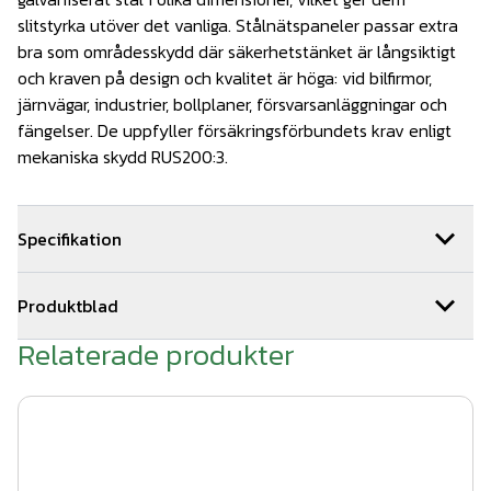
slitstyrka utöver det vanliga. Stålnätspaneler passar extra
bra som områdesskydd där säkerhetstänket är långsiktigt
och kraven på design och kvalitet är höga: vid bilfirmor,
järnvägar, industrier, bollplaner, försvarsanläggningar och
fängelser. De uppfyller försäkringsförbundets krav enligt
mekaniska skydd RUS200:3.
Specifikation
Dimensioner: 2030x2500-6/5/6mm
Produktblad
25kg/st
Relaterade produkter
produktblad stålnätspaneler 2022.pdf
Färg: Mörkgrön, RAL 6005
Antal: 1 styck