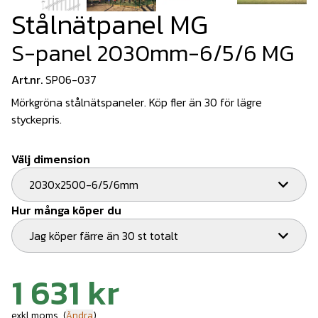
Stålnätpanel MG
S-panel 2030mm-6/5/6 MG
Art.nr.
SP06-037
Mörkgröna stålnätspaneler. Köp fler än 30 för lägre
styckepris.
Välj dimension
2030x2500-6/5/6mm
Hur många köper du
Jag köper färre än 30 st totalt
1 631 kr
exkl.moms
(
Ändra
)