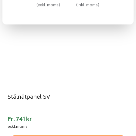
(
exkl. moms
)
(
inkl. moms
)
Stålnätpanel SV
Fr.
741 kr
exkl.moms