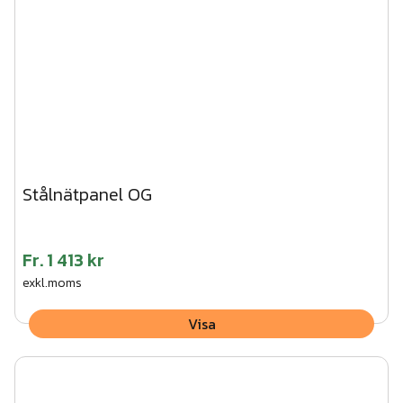
Stålnätpanel OG
Fr.
1 413 kr
exkl.moms
Visa