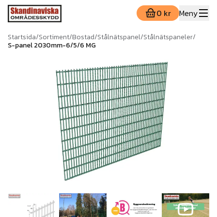
0 kr
Meny
Startsida
/
Sortiment
/
Bostad
/
Stålnätspanel
/
Stålnätspaneler
/
S-panel 2030mm-6/5/6 MG