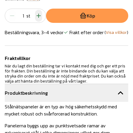
st
Köp
Beställningsvara, 3-4 veckor
Frakt efter order
(
Visa villkor
)
Fraktvillkor
När du lagt din beställning tar vi kontakt med dig och ger ett pris
för frakten. Din beställning är inte bindande och du kan välja att
stryka din order om du inte är nöjd med fraktpriset. Du kan också
välja att hämta din beställning på vårt lager.
Produktbeskrivning
Stålnätspaneler är en typ av hög säkerhetsskydd med
mycket robust och svårforcerad konstruktion.
Panelerna byggs upp av punktsvetsade ramar av
galvaniserat stål i olika dimensioner, vilket ger dem