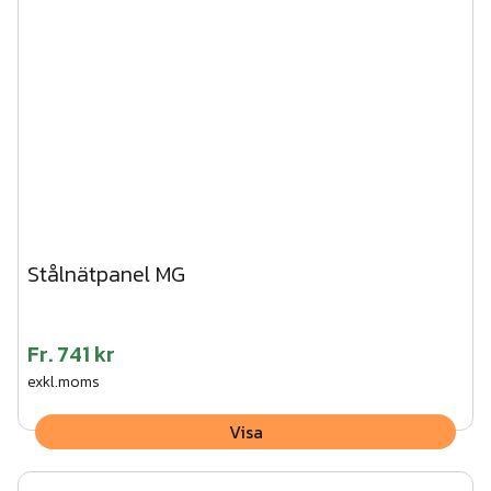
Stålnätpanel MG
Fr.
741 kr
exkl.moms
Visa