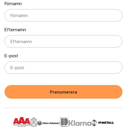
Förnamn
Efternamn
E-post
Prenumerera