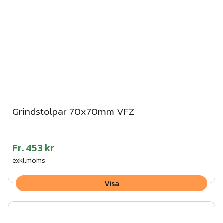
Grindstolpar 70x70mm VFZ
Fr.
453 kr
exkl.moms
Visa