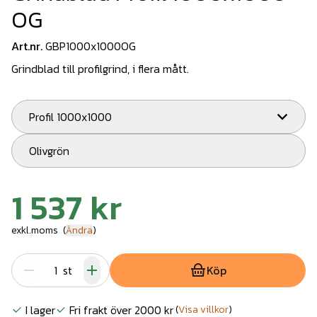
OG
Art.nr.
GBP1000x1000OG
Grindblad till profilgrind, i flera mått.
Profil 1000x1000
Olivgrön
1 537 kr
exkl.moms
(
Ändra
)
st
Köp
I lager
Fri frakt över 2000 kr
(
Visa villkor
)