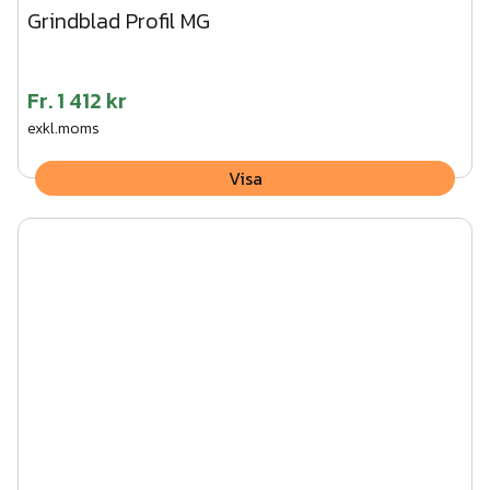
Grindblad Profil MG
Fr.
1 412 kr
exkl.moms
Visa