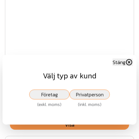
Stäng
Välj typ av kund
Profilgrind - Komplett enkel SV
Företag
Privatperson
Fr.
4 674 kr
(
exkl. moms
)
(
inkl. moms
)
exkl.moms
Visa