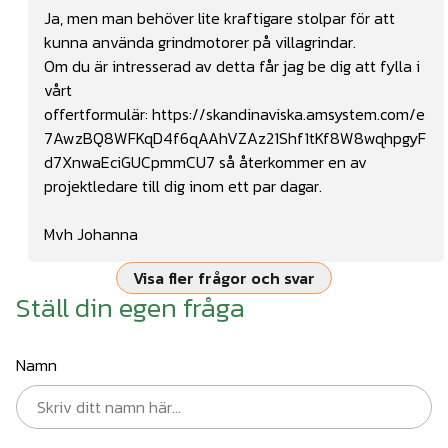
Ja, men man behöver lite kraftigare stolpar för att
kunna använda grindmotorer på villagrindar.
Om du är intresserad av detta får jag be dig att fylla i
vårt
offertformulär:
https://skandinaviska.amsystem.com/e
7AwzBQ8WFKqD4f6qAAhVZAz21Shf1tKf8W8wqhpgyF
d7XnwaEciGUCpmmCU7
så återkommer en av
projektledare till dig inom ett par dagar.
Mvh Johanna
Visa fler frågor och svar
Ställ din egen fråga
Namn