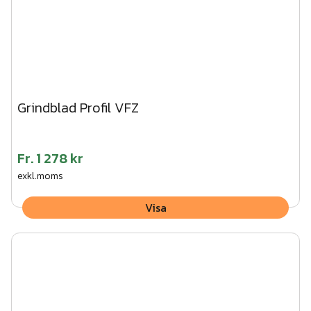
Grindblad Profil VFZ
Fr.
1 278 kr
exkl.moms
Visa