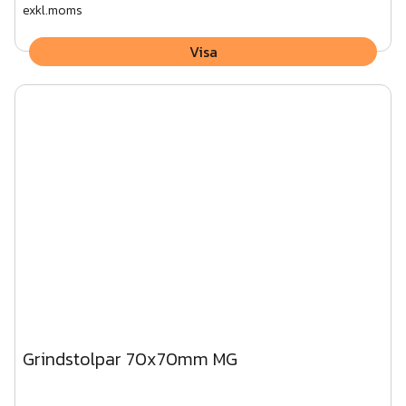
exkl.moms
Visa
Grindstolpar 70x70mm MG