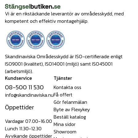
Vi är en rikstäckande leverantör av områdesskydd, med
kompetent och effektiv montagehjälp.
Skandinaviska Områdesskydd är ISO-certifierade enligt
ISO9001 (kvalitet), ISO14001 (miljö) samt ISO45001
(arbetsmiljö).
Kundservice
Tjänster
08-500 11 530
Kontakta oss
Få offert
info@skandinaviska.nu
Gör felanmälan
Öppettider
Byte av Flexykey
Beställ katalog
Vardagar 07.00-16.00
Mina sidor
Lunch 11.30-12.30
Showroom
Avvikande öppettider