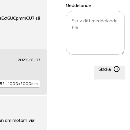
Meddelande
waEciGUCpmmCU7
så
2023-01-07
Skicka
10.53 - 1000x3000mm
ion om motorn via