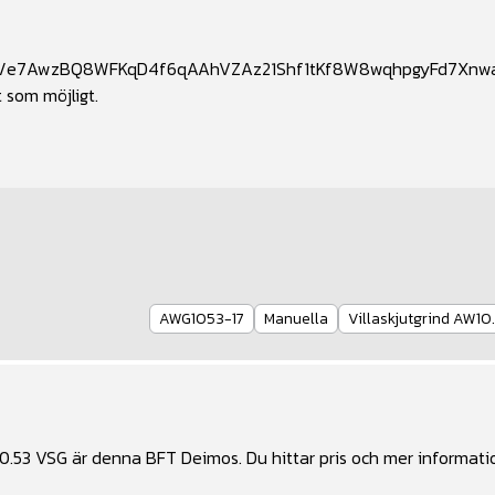
.com/e7AwzBQ8WFKqD4f6qAAhVZAz21Shf1tKf8W8wqhpgyFd7Xn
t som möjligt.
AWG1053-17
Manuella
Villaskjutgrind AW
10.53 VSG
är denna
BFT Deimos
. Du hittar pris och mer informat