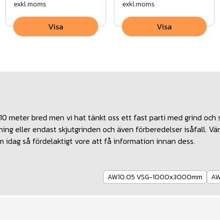
exkl.moms
exkl.moms
Visa
Visa
a 10 meter bred men vi hat tänkt oss ett fast parti med grind och 
ning eller endast skjutgrinden och även förberedelser isåfall. Vä
 om idag så fördelaktigt vore att få information innan dess.
AW10.05 VSG-1000x3000mm
AW