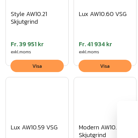
Style AW10.21
Lux AW10.60 VSG
Skjutgrind
Fr.
39 951 kr
Fr.
41 934 kr
exkl.moms
exkl.moms
Visa
Visa
Lux AW10.59 VSG
Modern AW10.112
Skjutgrind