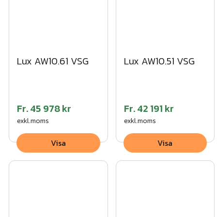
Lux AW10.61 VSG
Lux AW10.51 VSG
Fr.
45 978 kr
Fr.
42 191 kr
exkl.moms
exkl.moms
Visa
Visa