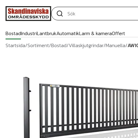
Bostad
Industri
Lantbruk
Automatik
Larm & kamera
Offert
Startsida
/
Sortiment
/
Bostad
/
Villaskjutgrindar
/
Manuella
/
AW1