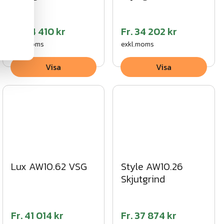
Fr.
34 410 kr
Fr.
34 202 kr
exkl.moms
exkl.moms
Visa
Visa
Lux AW10.62 VSG
Style AW10.26
Skjutgrind
Fr.
41 014 kr
Fr.
37 874 kr