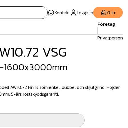
Kontakt
Logga in
0 kr
Företag
Privatperson
AW10.72 VSG
G-1600x3000mm
dell AW10.72 Finns som enkel, dubbel och skjutgrind. Höjder:
50mm. 5-års rostskyddsgaranti.