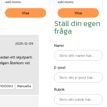
exkl.moms
exkl.moms
Visa
Visa
Ställ din egen
fråga
2025-12-09
Namn
sedan ett skjutparti.
nligen återkom vid
E-post
100083
Manuella
Rubrik