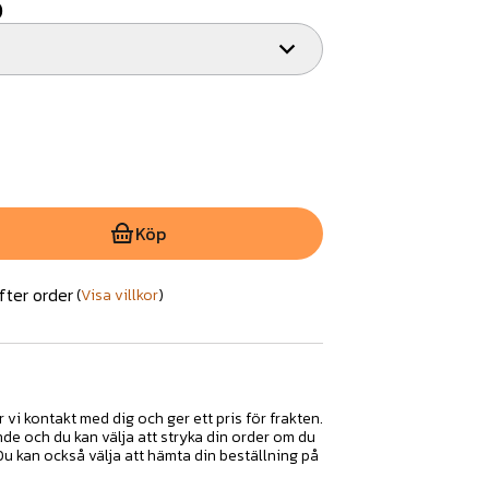
)
Köp
fter order
(
Visa villkor
)
r vi kontakt med dig och ger ett pris för frakten.
nde och du kan välja att stryka din order om du
 Du kan också välja att hämta din beställning på