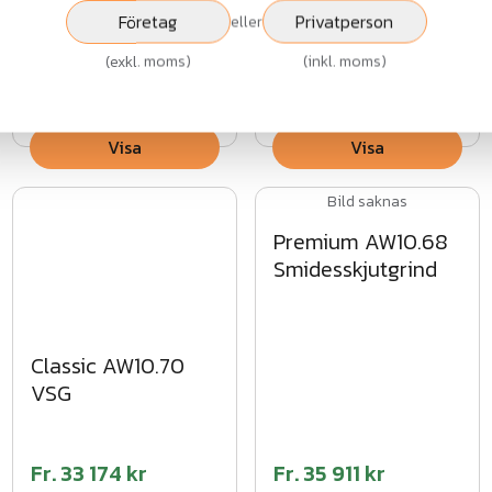
Företag
Privatperson
eller
(
exkl. moms
)
(
inkl. moms
)
Fr.
31 551 kr
Fr.
39 951 kr
exkl.moms
exkl.moms
Visa
Visa
Bild saknas
Premium AW10.68
Smidesskjutgrind
Classic AW10.70
VSG
Fr.
33 174 kr
Fr.
35 911 kr