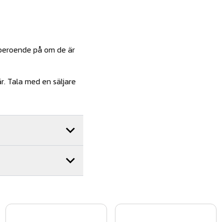
, beroende på om de är
r. Tala med en säljare
dig gärna. Vi har ett
ter. Vi utför 100-tals
nadsfri offert