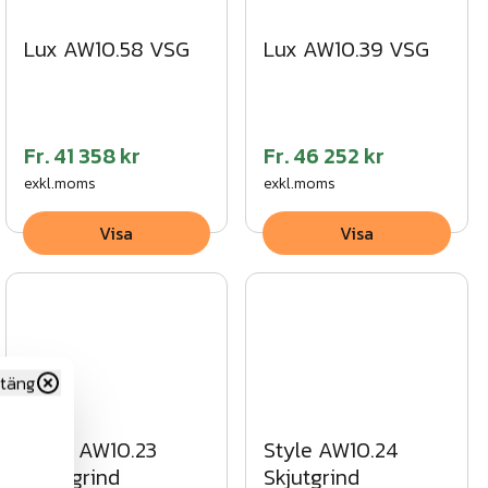
Lux AW10.58 VSG
Lux AW10.39 VSG
Fr.
41 358 kr
Fr.
46 252 kr
exkl.moms
exkl.moms
Visa
Visa
täng
Style AW10.23
Style AW10.24
Skjutgrind
Skjutgrind