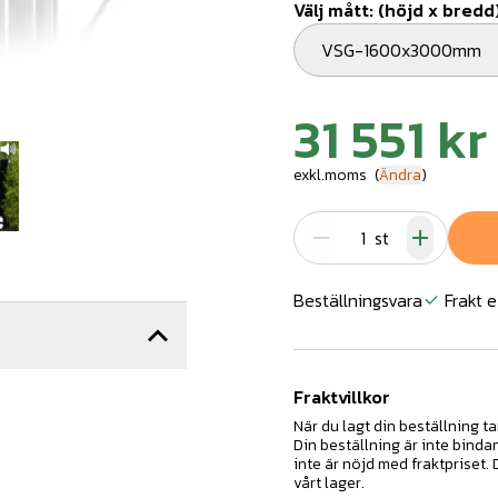
Välj mått: (höjd x bredd
VSG-1600x3000mm
31 551 kr
exkl.moms
(
Ändra
)
st
Beställningsvara
Frakt e
Fraktvillkor
När du lagt din beställning ta
Din beställning är inte binda
inte är nöjd med fraktpriset.
vårt lager.