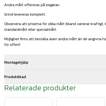
Andra mått offereras på begäran.
Grind levereras komplett.
Observera att priserna för olika mått ibland varierar kraftigt
standardmått eller specialmått.
Möjlighet finns att beställa även andra mått än de angivna hä
för offert!
Montagehjälp
Behöver du hjälp med installationen av din grind så hjälper vi 
Produktblad
team med kunniga montörer som är specialister på våra produk
installationer årligen. Hör av dig till oss för en snabb och kost
Relaterade produkter
Classic-AW-10.72.pdf
genom offertformuläret på sidan.