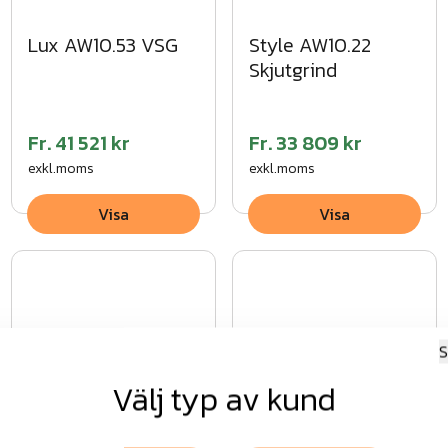
Lux AW10.53 VSG
Style AW10.22
Skjutgrind
Fr.
41 521 kr
Fr.
33 809 kr
exkl.moms
exkl.moms
Visa
Visa
S
Välj typ av kund
Classic AW10.72
Style AW10.12
VSG
Skjutgrind