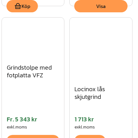
Köp
Visa
Grindstolpe med
fotplatta VFZ
Locinox lås
skjutgrind
Fr.
5 343 kr
1 713 kr
exkl.moms
exkl.moms