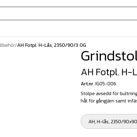
illbehör
/
AH Fotpl. H-Lås, 2350/90/3 OG
Grindsto
AH Fotpl. H-
Art.nr.
IG05-006
Stolpe avsedd för bultning
hål för gångjärn samt infä
AH, H-lås, 2350/90x