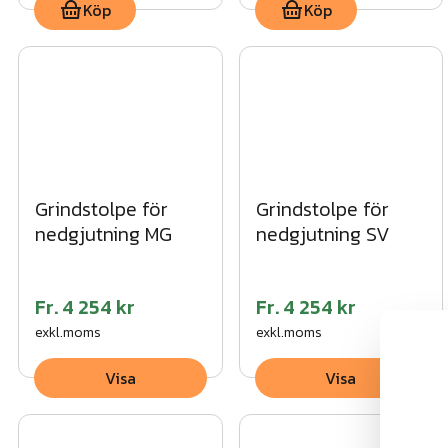
Köp
Köp
Grindstolpe för
Grindstolpe för
nedgjutning MG
nedgjutning SV
Fr.
4 254 kr
Fr.
4 254 kr
exkl.moms
exkl.moms
Visa
Visa