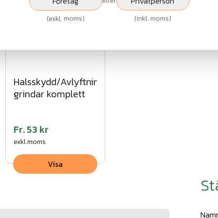
Företag
Privatperson
eller
(
exkl. moms
)
(
inkl. moms
)
Halsskydd/Avlyftningsskydd
grindar komplett
Fr.
53 kr
exkl.moms
Visa
St
Nam