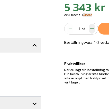
5 343 kr
exkl.moms
(
Ändra
)
st
Beställningsvara, 1-2 veck
Fraktvillkor
När du lagt din beställning ta
Din beställning är inte binda
inte är nöjd med fraktpriset.
vårt lager.