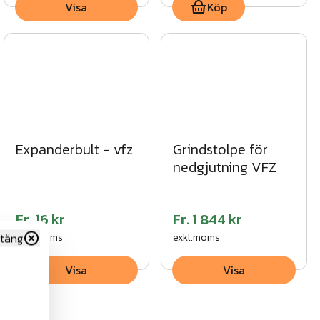
Visa
Köp
Expanderbult - vfz
Grindstolpe för
nedgjutning VFZ
Fr.
16 kr
Fr.
1 844 kr
täng
exkl.moms
exkl.moms
Visa
Visa