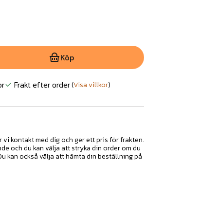
Köp
or
Frakt efter order
(
Visa villkor
)
r vi kontakt med dig och ger ett pris för frakten.
nde och du kan välja att stryka din order om du
 Du kan också välja att hämta din beställning på