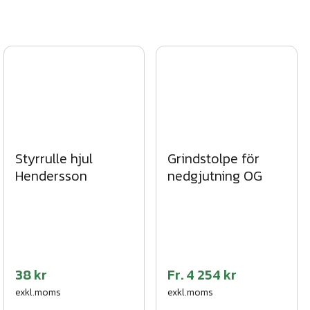
Styrrulle hjul
Grindstolpe för
Hendersson
nedgjutning OG
38 kr
Fr.
4 254 kr
exkl.moms
exkl.moms