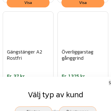
Visa
Visa
Gängstänger A2
Överliggarstag
Rostfri
gånggrind
Fr.
37 kr
Fr.
1 325 kr
S
exkl.moms
exkl.moms
Välj typ av kund
Visa
Visa