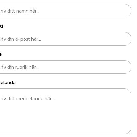
st
ik
elande