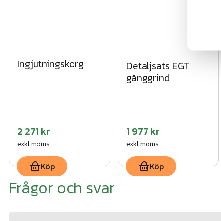
Ingjutningskorg
Detaljsats EGT
gånggrind
2 271 kr
1 977 kr
exkl.moms
exkl.moms
Köp
Köp
Frågor och svar