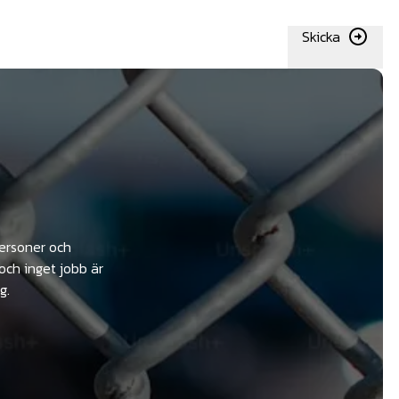
Skicka
personer och
och inget jobb är
g.