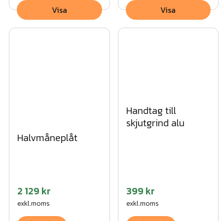
Visa
Visa
Handtag till
skjutgrind alu
Halvmåneplåt
2 129 kr
399 kr
exkl.moms
exkl.moms