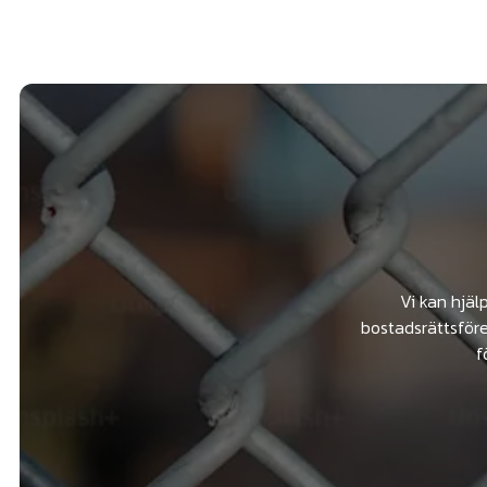
Vi kan hjäl
bostadsrättsföre
f