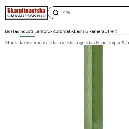
Bostad
Industri
Lantbruk
Automatik
Larm & kamera
Offert
Startsida
/
Sortiment
/
Industri
/
Industrigrindar
/
Grindstolpar & t