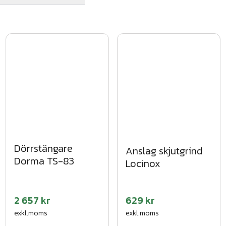
Dörrstängare
Anslag skjutgrind
Dorma TS-83
Locinox
2 657 kr
629 kr
exkl.moms
exkl.moms