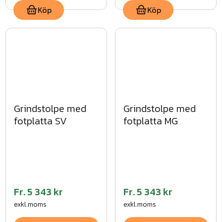
Köp
Köp
Grindstolpe med
Grindstolpe med
fotplatta SV
fotplatta MG
Fr.
5 343 kr
Fr.
5 343 kr
exkl.moms
exkl.moms