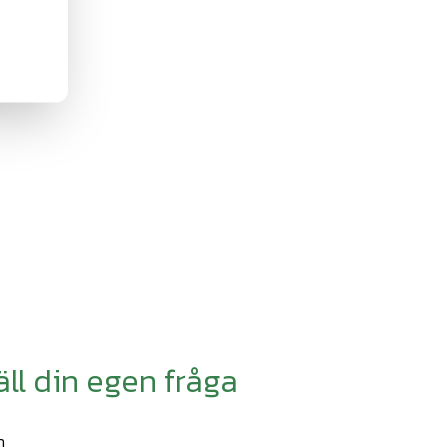
äll din egen fråga
n