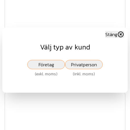
Stäng
Ledlist 4m röd/grön
Välj typ av kund
1 104 kr
Företag
Privatperson
exkl.moms
(
exkl. moms
)
(
inkl. moms
)
Köp