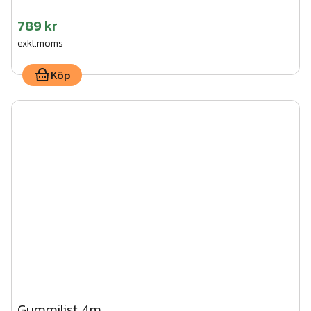
789 kr
exkl.moms
Köp
Gummilist 4m