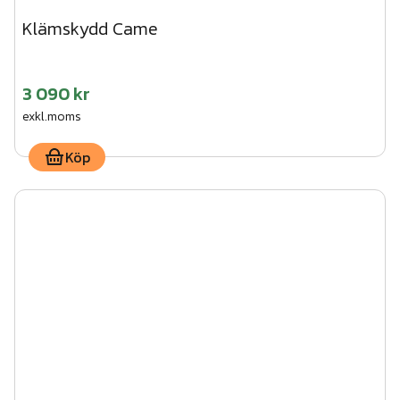
Klämskydd Came
3 090 kr
exkl.moms
Köp