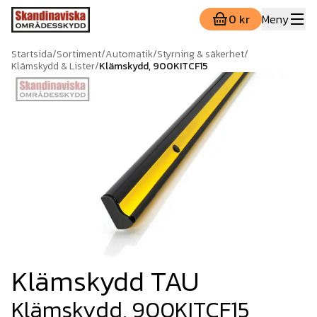
0 kr
Meny
Startsida
/
Sortiment
/
Automatik
/
Styrning & säkerhet
/
Klämskydd & Lister
/
Klämskydd, 900KITCF15
Klämskydd TAU
Klämskydd, 900KITCF15