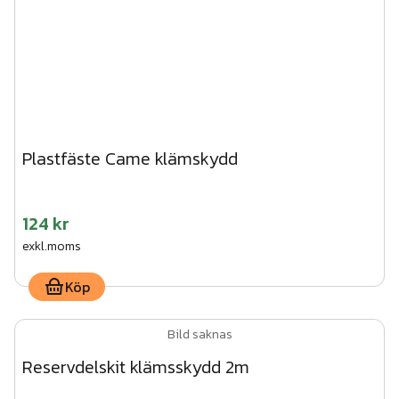
Plastfäste Came klämskydd
124 kr
exkl.moms
Köp
Bild saknas
Reservdelskit klämsskydd 2m