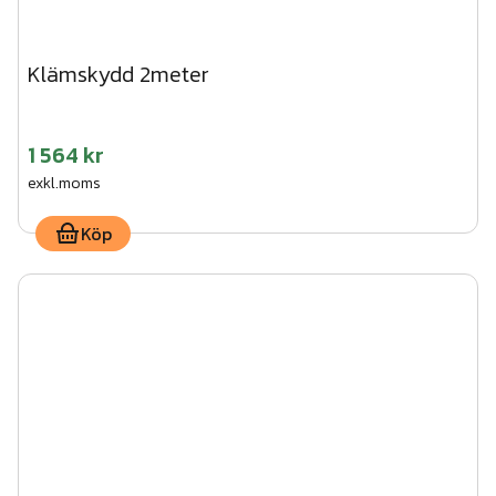
Klämskydd 2meter
1 564 kr
exkl.moms
Köp