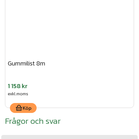
Gummilist 8m
1 158 kr
exkl.moms
Köp
Frågor och svar