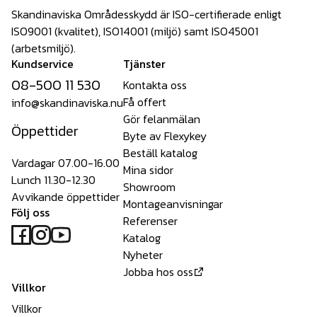
Skandinaviska Områdesskydd är ISO-certifierade enligt
ISO9001 (kvalitet), ISO14001 (miljö) samt ISO45001
(arbetsmiljö).
Kundservice
Tjänster
08-500 11 530
Kontakta oss
Få offert
info@skandinaviska.nu
Gör felanmälan
Öppettider
Byte av Flexykey
Beställ katalog
Vardagar 07.00-16.00
Mina sidor
Lunch 11.30-12.30
Showroom
Avvikande öppettider
Montageanvisningar
Följ oss
Referenser
Katalog
Nyheter
Jobba hos oss
Villkor
Villkor