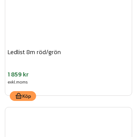
Ledlist 8m röd/grön
1 859 kr
exkl.moms
Köp