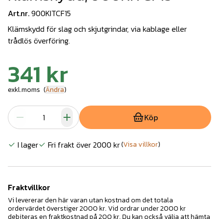
Art.nr.
900KITCF15
Klämskydd för slag och skjutgrindar, via kablage eller
trådlös överföring.
341 kr
exkl.moms
(
Ändra
)
Köp
I lager
Fri frakt över 2000 kr
(
Visa villkor
)
Fraktvillkor
Vi levererar den här varan utan kostnad om det totala
ordervärdet överstiger 2000 kr. Vid ordrar under 2000 kr
debiteras en fraktkostnad på 200 kr. Du kan också välja att hämta