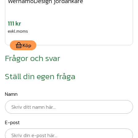
WernamoDesign jordankare
111 kr
exkl.moms
Köp
Frågor och svar
Ställ din egen fråga
Namn
E-post