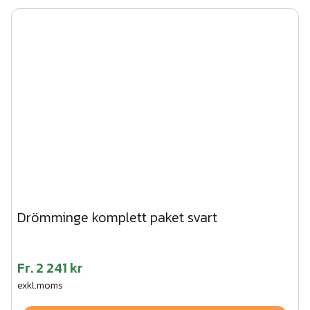
Drömminge komplett paket svart
Fr.
2 241 kr
exkl.moms