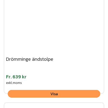
Drömminge ändstolpe
Fr.
639 kr
exkl.moms
Visa