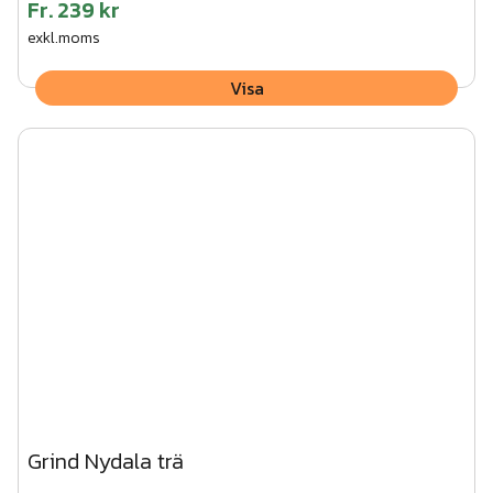
Fr.
239 kr
exkl.moms
Visa
Grind Nydala trä