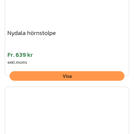
Nydala hörnstolpe
Fr.
639 kr
exkl.moms
Visa