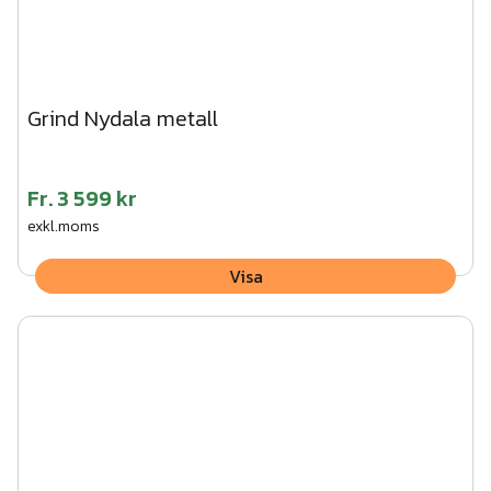
Grind Nydala metall
Fr.
3 599 kr
exkl.moms
Visa