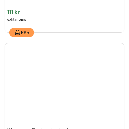
111 kr
exkl.moms
Köp