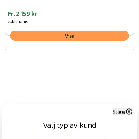
Fr.
2 159 kr
exkl.moms
Visa
Stäng
Välj typ av kund