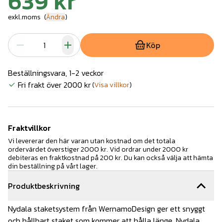
639 kr
exkl.moms
(
Ändra
)
Köp
Beställningsvara, 1-2 veckor
Fri frakt över 2000 kr
(
Visa villkor
)
Fraktvillkor
Vi levererar den här varan utan kostnad om det totala
ordervärdet överstiger 2000 kr. Vid ordrar under 2000 kr
debiteras en fraktkostnad på 200 kr. Du kan också välja att hämta
din beställning på vårt lager.
Produktbeskrivning
Nydala staketsystem från WernamoDesign ger ett snyggt
och hållbart staket som kommer att hålla länge. Nydala