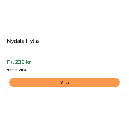
Nydala Hylla
Fr.
239 kr
exkl.moms
Visa