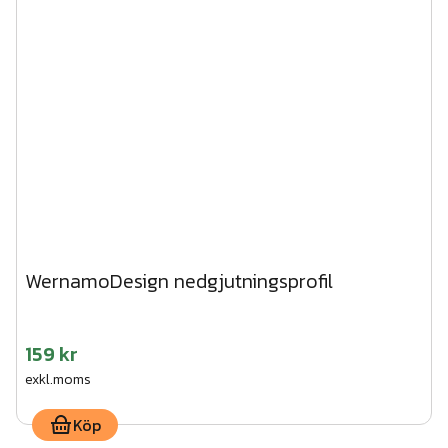
WernamoDesign nedgjutningsprofil
159 kr
exkl.moms
Köp