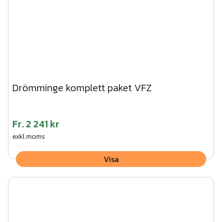
Drömminge komplett paket VFZ
Fr.
2 241 kr
exkl.moms
Visa