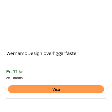
WernamoDesign överliggarfäste
Fr.
71 kr
exkl.moms
Visa