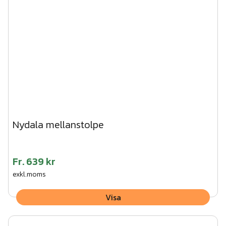
Nydala mellanstolpe
Fr.
639 kr
exkl.moms
Visa