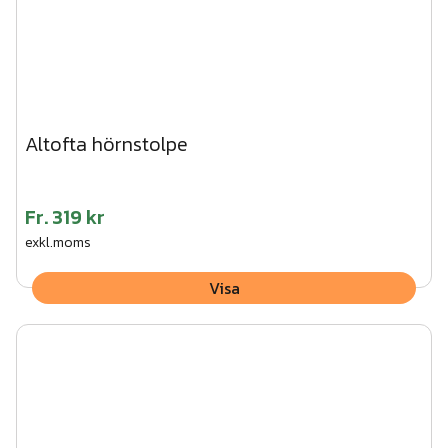
Altofta hörnstolpe
Fr.
319 kr
exkl.moms
Visa