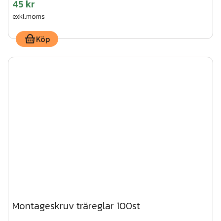
45 kr
exkl.moms
Köp
Montageskruv träreglar 100st