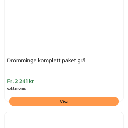
Drömminge komplett paket grå
Fr.
2 241 kr
exkl.moms
Visa