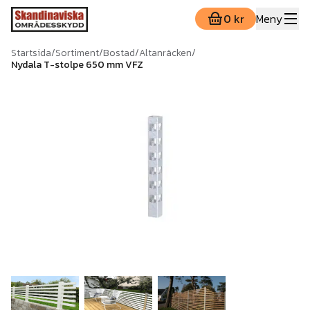
0 kr
Meny
Startsida
/
Sortiment
/
Bostad
/
Altanräcken
/
Nydala T-stolpe 650 mm VFZ