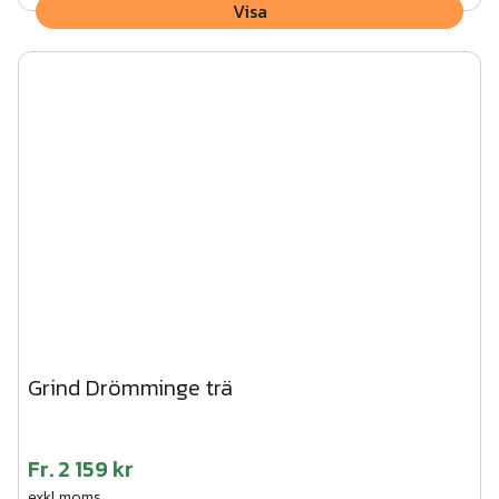
Visa
Grind Drömminge trä
Fr.
2 159 kr
exkl.moms