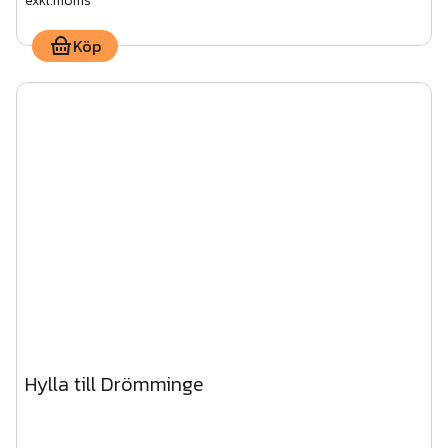
exkl.moms
Köp
Hylla till Drömminge