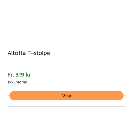
Altofta T-stolpe
Fr.
319 kr
exkl.moms
Visa