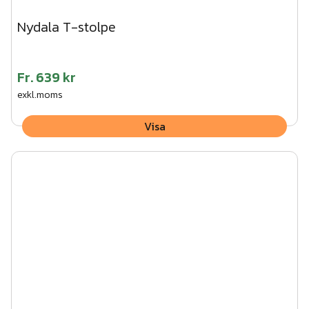
Nydala T-stolpe
Fr.
639 kr
exkl.moms
Visa