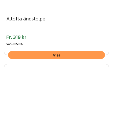
Altofta ändstolpe
Fr.
319 kr
exkl.moms
Visa