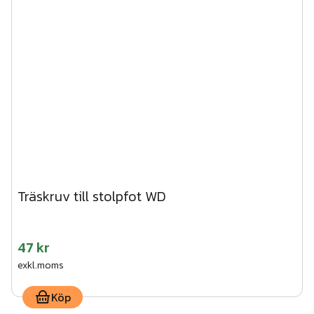
Träskruv till stolpfot WD
47 kr
exkl.moms
Köp