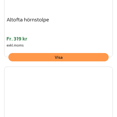
Altofta hörnstolpe
Fr.
319 kr
exkl.moms
Visa