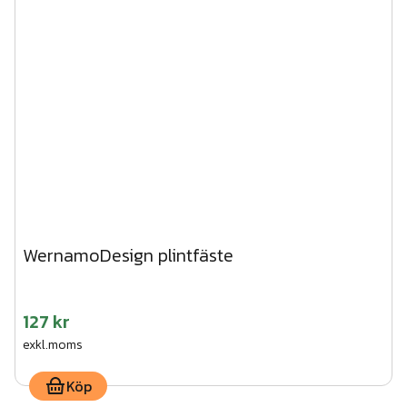
WernamoDesign plintfäste
127 kr
exkl.moms
Köp