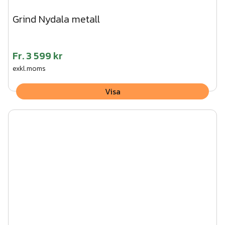
Grind Nydala metall
Fr.
3 599 kr
exkl.moms
Visa