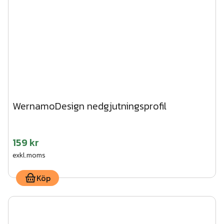
WernamoDesign nedgjutningsprofil
159 kr
exkl.moms
Köp