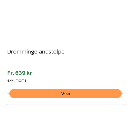
Drömminge ändstolpe
Fr.
639 kr
exkl.moms
Visa