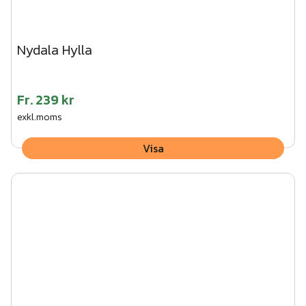
Nydala Hylla
Fr.
239 kr
exkl.moms
Visa