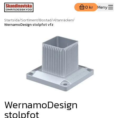
0 kr
Meny
Startsida
/
Sortiment
/
Bostad
/
Altanräcken
/
WernamoDesign stolpfot vfz
WernamoDesign
stolpfot