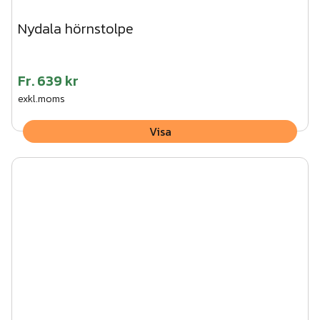
Nydala hörnstolpe
Fr.
639 kr
exkl.moms
Visa