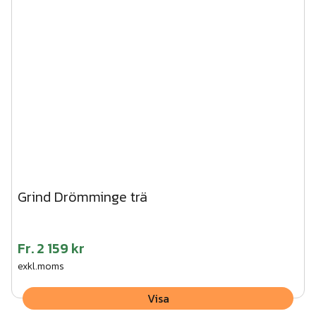
Grind Drömminge trä
Fr.
2 159 kr
exkl.moms
Visa