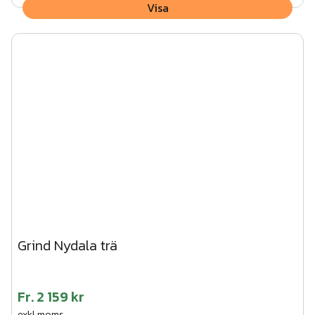
Visa
Grind Nydala trä
Fr.
2 159 kr
exkl.moms