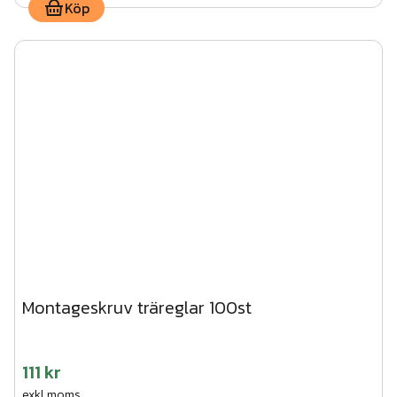
Köp
Montageskruv träreglar 100st
111 kr
exkl.moms