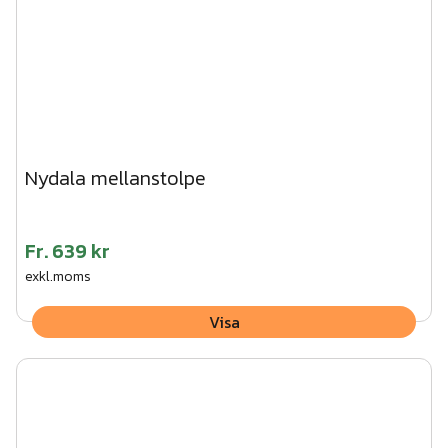
Nydala mellanstolpe
Fr.
639 kr
exkl.moms
Visa