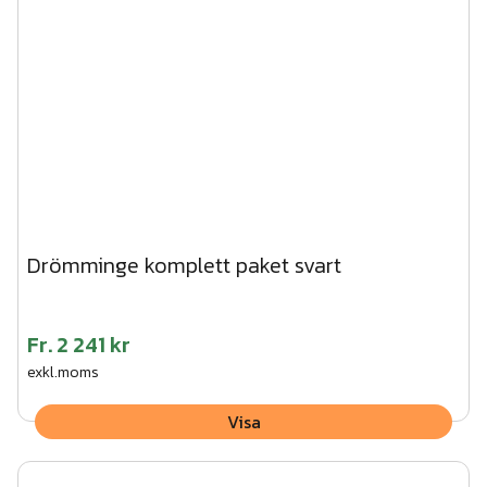
Drömminge komplett paket svart
Fr.
2 241 kr
exkl.moms
Visa