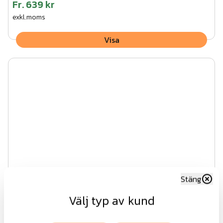
Fr.
639 kr
exkl.moms
Visa
Stäng
Välj typ av kund
Nydala T-stolpe