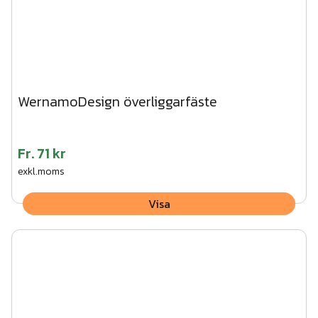
WernamoDesign överliggarfäste
Fr.
71 kr
exkl.moms
Visa