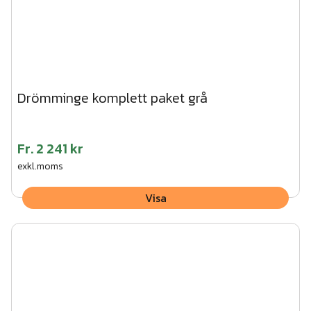
Drömminge komplett paket grå
Fr.
2 241 kr
exkl.moms
Visa