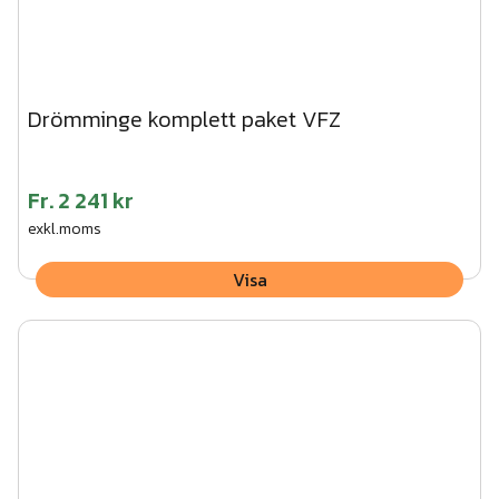
Drömminge komplett paket VFZ
Fr.
2 241 kr
exkl.moms
Visa