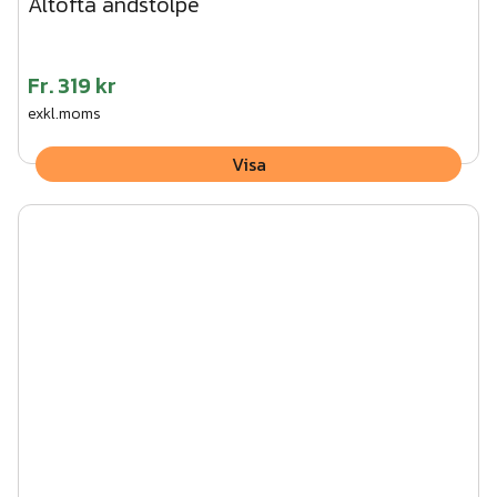
Altofta ändstolpe
Fr.
319 kr
exkl.moms
Visa