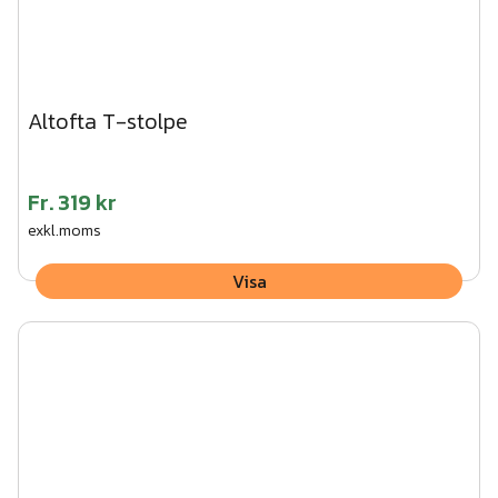
Altofta T-stolpe
Fr.
319 kr
exkl.moms
Visa