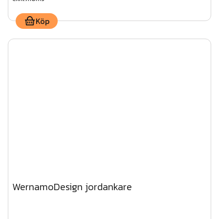
Köp
WernamoDesign jordankare