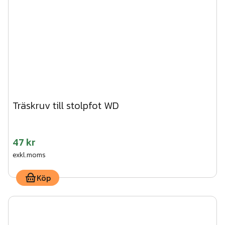
Träskruv till stolpfot WD
47 kr
exkl.moms
Köp