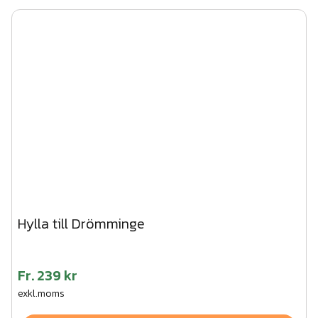
Hylla till Drömminge
Fr.
239 kr
exkl.moms