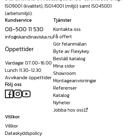
ISO9001 (kvalitet), ISO14001 (miljö) samt ISO45001
(arbetsmiljö).
Kundservice
Tjänster
08-500 11 530
Kontakta oss
Få offert
info@skandinaviska.nu
Gör felanmälan
Öppettider
Byte av Flexykey
Beställ katalog
Vardagar 07.00-16.00
Mina sidor
Lunch 11.30-12.30
Showroom
Avvikande öppettider
Montageanvisningar
Följ oss
Referenser
Katalog
Nyheter
Jobba hos oss
Villkor
Villkor
Dataskyddspolicy