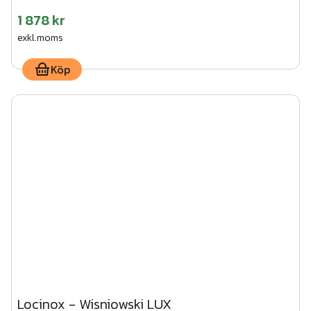
1 878 kr
exkl.moms
Köp
Locinox - Wisniowski LUX