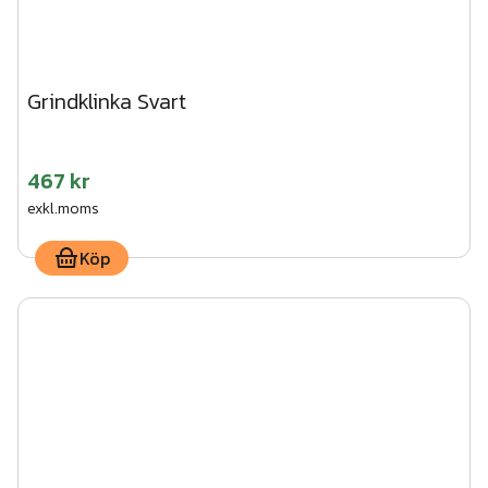
Grindklinka Svart
467 kr
exkl.moms
Köp