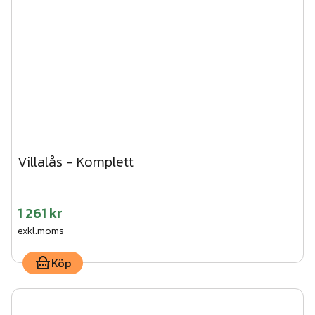
Villalås - Komplett
1 261 kr
exkl.moms
Köp