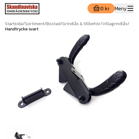
0 kr
Meny
Startsida
/
Sortiment
/
Bostad
/
Grindlås & tillbehör
/
Villagrindlås
/
Handtrycke svart