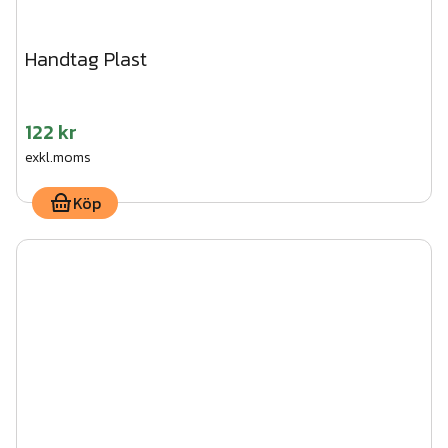
Handtag Plast
122 kr
exkl.moms
Köp