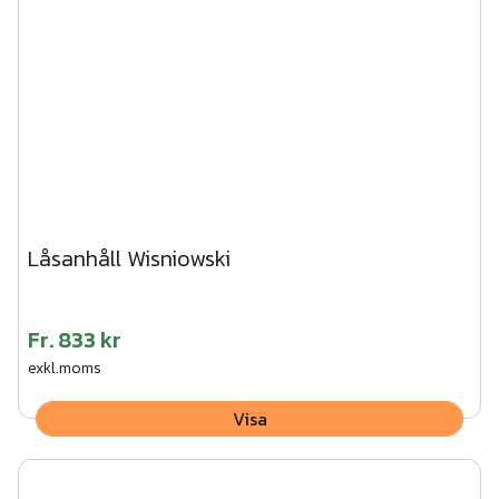
Låsanhåll Wisniowski
Fr.
833 kr
exkl.moms
Visa