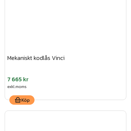
Mekaniskt kodlås Vinci
7 665 kr
exkl.moms
Köp