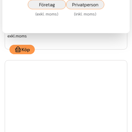
Företag
Privatperson
Handtrycke rostfri
(
exkl. moms
)
(
inkl. moms
)
368 kr
exkl.moms
Köp