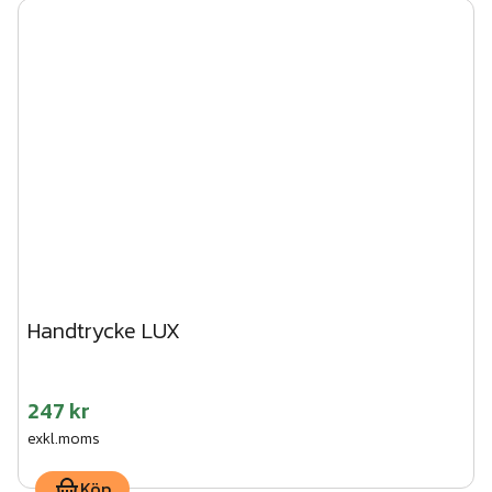
Handtrycke LUX
247 kr
exkl.moms
Köp