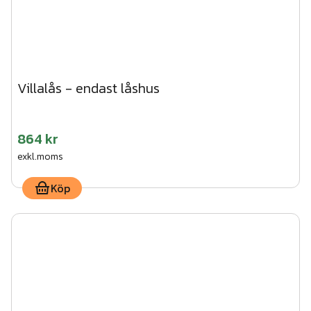
Villalås - endast låshus
864 kr
exkl.moms
Köp