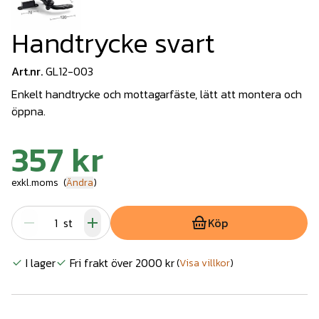
Handtrycke svart
Art.nr.
GL12-003
Enkelt handtrycke och mottagarfäste, lätt att montera och
öppna.
357 kr
exkl.moms
(
Ändra
)
st
Köp
I lager
Fri frakt över 2000 kr
(
Visa villkor
)