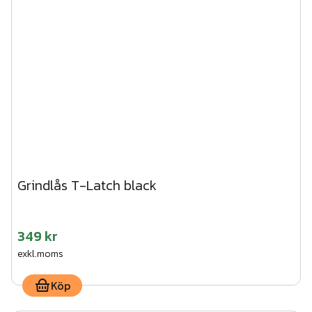
Grindlås T-Latch black
349 kr
exkl.moms
Köp