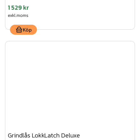
1 529 kr
exkl.moms
Köp
Grindlås LokkLatch Deluxe