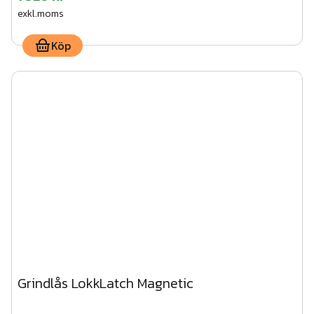
exkl.moms
Köp
Grindlås LokkLatch Magnetic