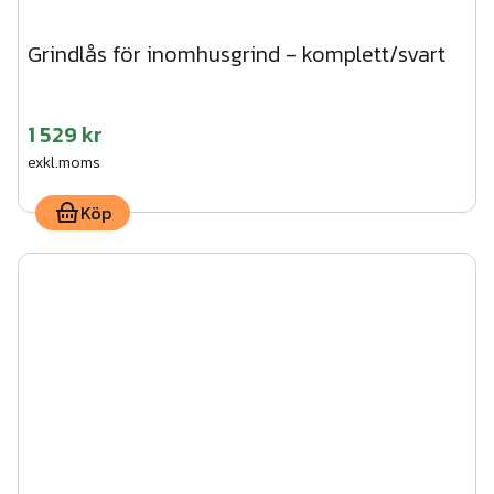
Grindlås för inomhusgrind - komplett/svart
1 529 kr
exkl.moms
Köp