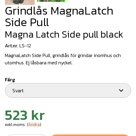
Grindlås MagnaLatch
Side Pull
Magna Latch Side pull black
Art.nr.
LS-12
MagnaLatch Side Pull, grindlås för grindar inomhus och
utomhus. Ej låsbara med nyckel.
Färg
Svart
523 kr
exkl.moms
(
Ändra
)