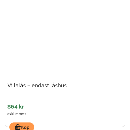
Villalås - endast låshus
864 kr
exkl.moms
Köp