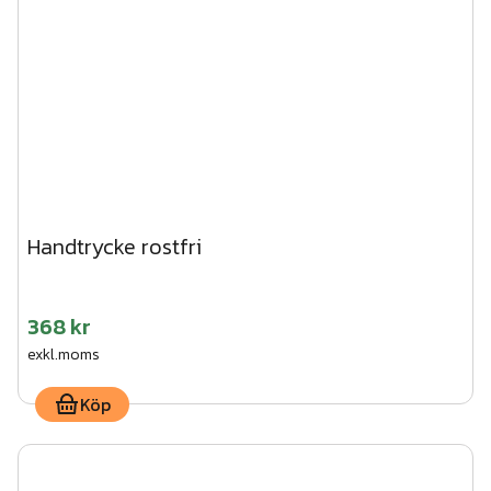
Handtrycke rostfri
368 kr
exkl.moms
Köp