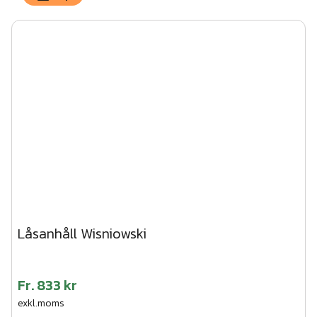
Låsanhåll Wisniowski
Fr.
833 kr
exkl.moms