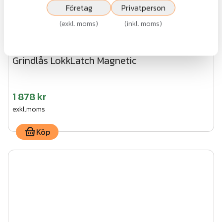
Företag
Privatperson
(
exkl. moms
)
(
inkl. moms
)
Grindlås LokkLatch Magnetic
1 878 kr
exkl.moms
Köp