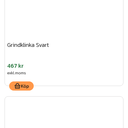
Grindklinka Svart
467 kr
exkl.moms
Köp