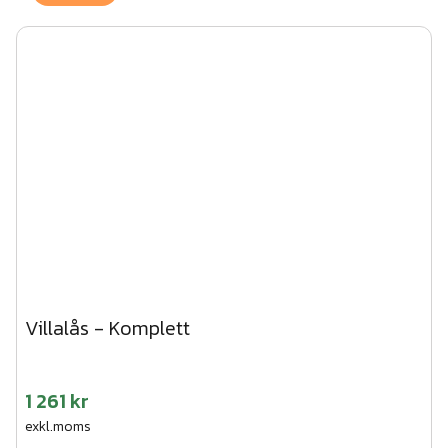
Villalås - Komplett
1 261 kr
exkl.moms