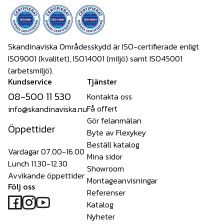
Skandinaviska Områdesskydd är ISO-certifierade enligt
ISO9001 (kvalitet), ISO14001 (miljö) samt ISO45001
(arbetsmiljö).
Kundservice
Tjänster
08-500 11 530
Kontakta oss
Få offert
info@skandinaviska.nu
Gör felanmälan
Öppettider
Byte av Flexykey
Beställ katalog
Vardagar 07.00-16.00
Mina sidor
Lunch 11.30-12.30
Showroom
Avvikande öppettider
Montageanvisningar
Följ oss
Referenser
Katalog
Nyheter