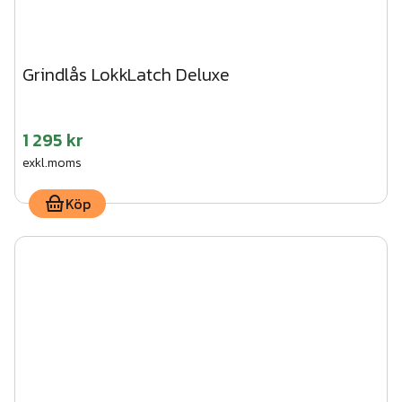
Grindlås LokkLatch Deluxe
1 295 kr
exkl.moms
Köp