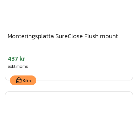
Monteringsplatta SureClose Flush mount
437 kr
exkl.moms
Köp