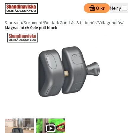
0 kr
Meny
Startsida
/
Sortiment
/
Bostad
/
Grindlås & tillbehör
/
Villagrindlås
/
Magna Latch Side pull black