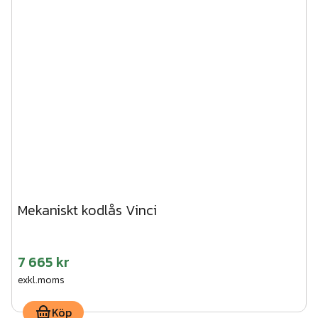
Mekaniskt kodlås Vinci
7 665 kr
exkl.moms
Köp