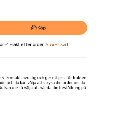
Köp
or
Frakt efter order
(
Visa villkor
)
r vi kontakt med dig och ger ett pris för frakten.
nde och du kan välja att stryka din order om du
 Du kan också välja att hämta din beställning på