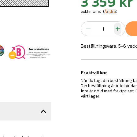
3 359 kr
exkl.moms
(
Ändra
)
Beställningsvara, 5-6 veck
Fraktvillkor
När du lagt din beställning ta
Din beställning är inte binda
inte är nöjd med fraktpriset.
vårt lager.