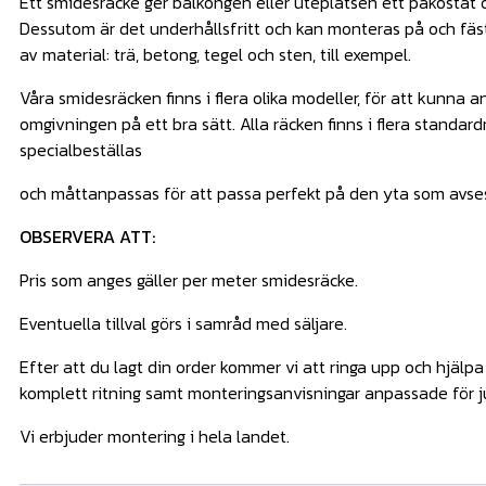
Ett smidesräcke ger balkongen eller uteplatsen ett påkostat
Dessutom är det underhållsfritt och kan monteras på och fäst
av material: trä, betong, tegel och sten, till exempel.
Våra smidesräcken finns i flera olika modeller, för att kunna 
omgivningen på ett bra sätt. Alla räcken finns i flera standa
specialbeställas
och måttanpassas för att passa perfekt på den yta som avse
OBSERVERA ATT:
Pris som anges gäller per meter smidesräcke.
Eventuella tillval görs i samråd med säljare.
Efter att du lagt din order kommer vi att ringa upp och hjälp
komplett ritning samt monteringsanvisningar anpassade för ju
Vi erbjuder montering i hela landet.