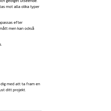
 och gediget utseende.
as mot alla olika typer
anpassas efter
rdmått men kan också
s.
a dig med att ta fram en
st ditt projekt.