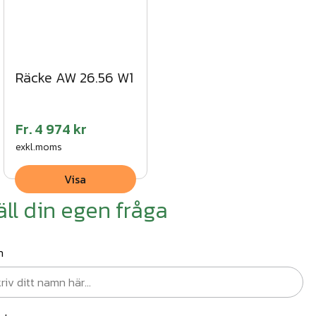
Räcke AW 26.56 W1
Fr.
4 974 kr
exkl.moms
Visa
äll din egen fråga
n