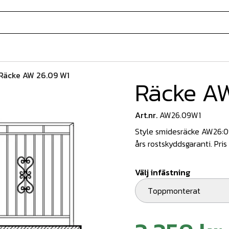
Räcke AW 26.09 W1
Räcke A
Art.nr.
AW26.09W1
Style smidesräcke AW26:09
års rostskyddsgaranti. Pris
Välj infästning
Toppmonterat