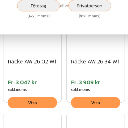
Visa
Visa
Företag
Privatperson
eller
(
exkl. moms
)
(
inkl. moms
)
Räcke AW 26.02 W1
Räcke AW 26.34 W1
Fr.
3 047 kr
Fr.
3 909 kr
exkl.moms
exkl.moms
Visa
Visa