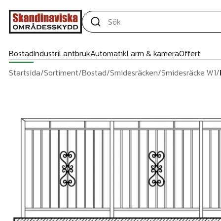
Bostad
Industri
Lantbruk
Automatik
Larm & kamera
Offert
Startsida
/
Sortiment
/
Bostad
/
Smidesräcken
/
Smidesräcke W1
/