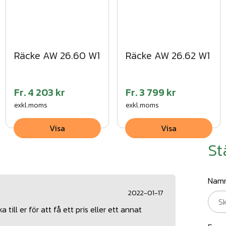
Räcke AW 26.60 W1
Räcke AW 26.62 W1
Fr.
4 203 kr
Fr.
3 799 kr
exkl.moms
exkl.moms
Visa
Visa
St
Nam
2022-01-17
 till er för att få ett pris eller ett annat