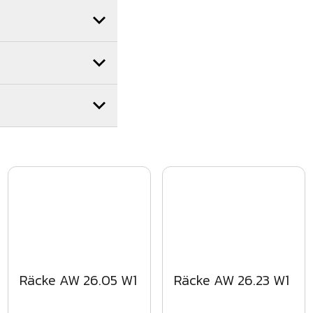
äller montage av oss får
brett nätverk av
ora delar av landet. Hör
.
men för områdesskydd
Räcke AW 26.05 W1
Räcke AW 26.23 W1