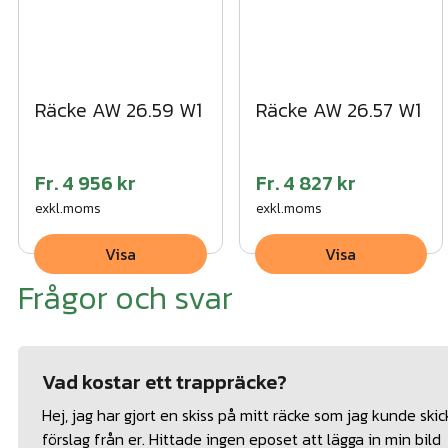
Räcke AW 26.59 W1
Räcke AW 26.57 W1
Fr.
4 956 kr
Fr.
4 827 kr
exkl.moms
exkl.moms
Visa
Visa
Frågor och svar
Vad kostar ett trappräcke?
Hej, jag har gjort en skiss på mitt räcke som jag kunde skicka
förslag från er. Hittade ingen eposet att lägga in min bild