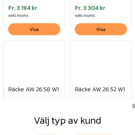
Fr.
3 194 kr
Fr.
3 304 kr
exkl.moms
exkl.moms
Visa
Visa
Räcke AW 26.58 W1
Räcke AW 26.52 W1
S
Välj typ av kund
Fr.
4 221 kr
Fr.
4 387 kr
exkl.moms
exkl.moms