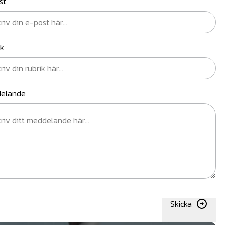
st
ik
elande
Skicka