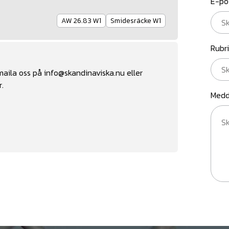
E-po
AW 26.83 W1
Smidesräcke W1
Rubr
 maila oss på
info@skandinaviska.nu
eller
r.
Medd