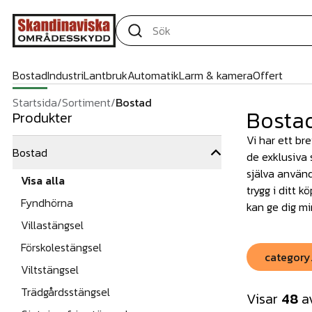
Bostad
Industri
Lantbruk
Automatik
Larm & kamera
Offert
Startsida
/
Sortiment
/
Bostad
Bosta
Produkter
Vi har ett br
Bostad
de exklusiva 
själva använd
Visa alla
trygg i ditt 
Fyndhörna
kan ge dig mi
Villastängsel
Förskolestängsel
category
Viltstängsel
Trädgårdsstängsel
Visar
48
a