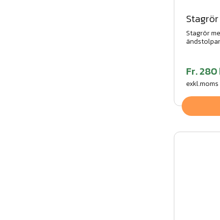
Stagrör
Stagrör me
ändstolpar.
Galvaniser
utförande.
Fr.
280 
exkl.moms