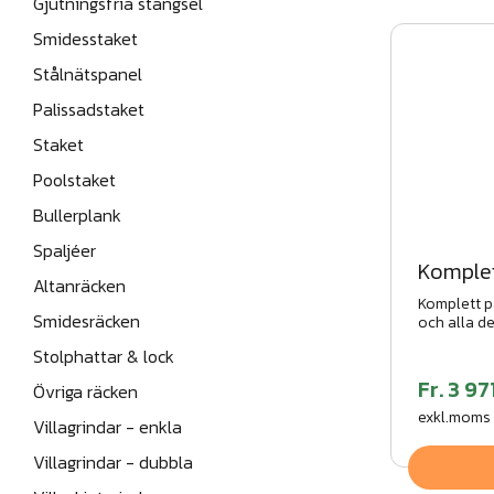
Gjutningsfria stängsel
Smidesstaket
Stålnätspanel
Palissadstaket
Staket
Poolstaket
Bullerplank
Spaljéer
Komplet
Altanräcken
Komplett p
Smidesräcken
och alla de
och barnstu
Stolphattar & lock
längder.
Fr.
3 97
Övriga räcken
exkl.moms
Villagrindar - enkla
Villagrindar - dubbla