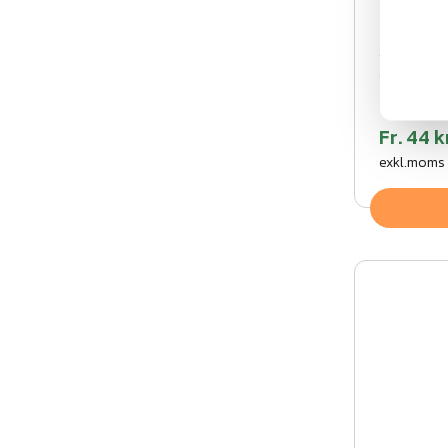
Staghyl
Varmgalvan
sträva/sta
av stag mo
Fr.
44 k
exkl.moms