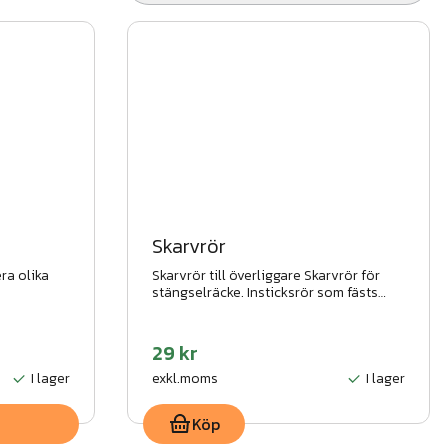
Skarvrör
era olika
Skarvrör till överliggare Skarvrör för
stängselräcke. Insticksrör som fästs
med blindnit.
29 kr
I lager
exkl.moms
I lager
Köp