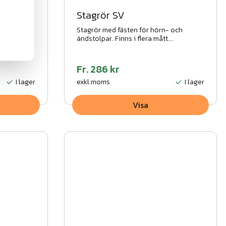
Stagrör SV
- och
Stagrör med fästen för hörn- och
.
ändstolpar. Finns i flera mått.
rat
Galvaniserat och pulverlackerat
aranti.
utförande. 5 års rostskyddsgaranti.
Fr.
286 kr
I lager
exkl.moms
I lager
Visa