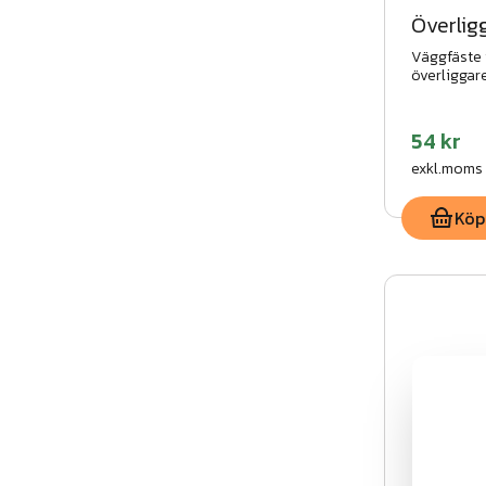
Överlig
Väggfäste 
överliggar
54 kr
exkl.moms
Köp