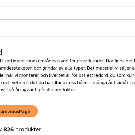
d
ett sortiment inom områdesskydd för privatkunder. Här finns det k
smidesstaketen och grindar av alla typer. Det material vi säljer
er när vi monterar, och kvalitet är för oss ett ledord: du som kun
köp och veta att det du handlar av oss håller i många år framåt. De
nst två års garanti på alla produkter.
.previousPage
v
826
produkter