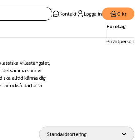
Kontakt
Logga in
0 kr
Företag
Privatperson
lassiska villastängslet,
 är detsamma som vi
d ska alltid känna dig
t är också därför vi
Standardsortering