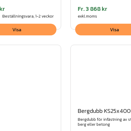
kr
Fr.
3 868 kr
Beställningsvara, 1-2 veckor
exkl.moms
Visa
Visa
Bergdubb KS25x40
Bergdubb för infästning av st
berg eller betong