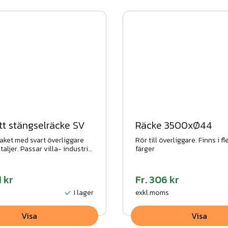
t stängselräcke SV
Räcke 3500xØ44
aket med svart överliggare
Rör till överliggare. Finns i fl
taljer. Passar villa- industri-
färger
gestängsel, finns i flera
1 kr
Fr.
306 kr
I lager
exkl.moms
Visa
Visa