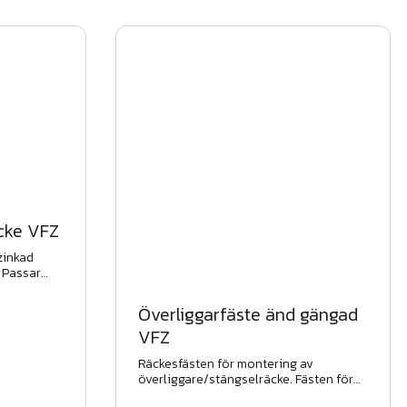
cke VFZ
zinkad
. Passar
gestängsel,
Överliggarfäste änd gängad
VFZ
Räckesfästen för montering av
överliggare/stängselräcke. Fästen för
stolpar, ändar, hörn och grindar.