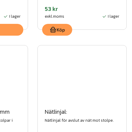
53 kr
I lager
exkl.moms
I lager
Köp
0mm
Nätlinjal:
olpar i
Nätlinjal för avslut av nät mot stolpe.