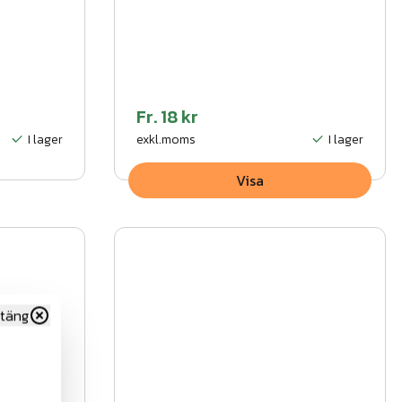
Fr.
18 kr
I lager
exkl.moms
I lager
Visa
täng