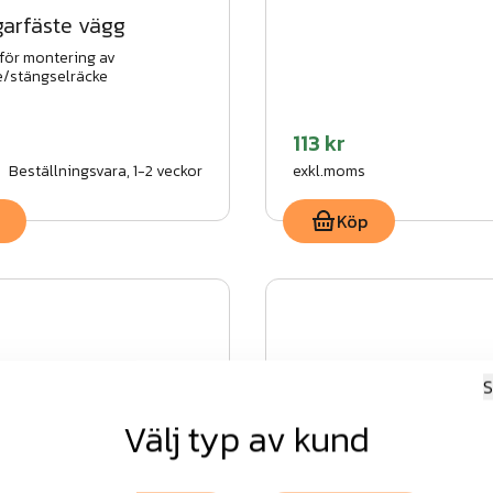
garfäste vägg
för montering av
e/stängselräcke
113 kr
Beställningsvara, 1-2 veckor
exkl.moms
Köp
S
Välj typ av kund