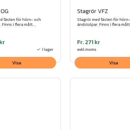
 OG
Stagrör VFZ
d fästen för hörn- och
Stagrör med fästen för hörn
 Finns i flera mått.
ändstolpar. Finns i flera mått
at och pulverlackerat
Galvaniserat och pulverlacke
 5 års rostskyddsgaranti.
utförande. 5 års rostskyddsg
kr
Fr.
271 kr
I lager
exkl.moms
Visa
Visa