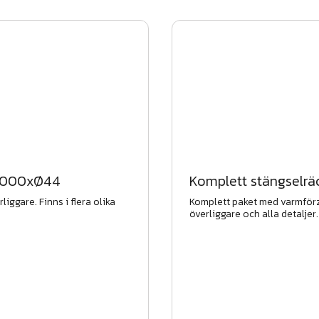
7000xØ44
Komplett stängselrä
rliggare. Finns i flera olika
Komplett paket med varmför
överliggare och alla detaljer
villa- industri- och barnstu
finns i flera längder.