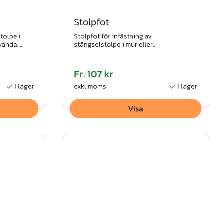
Stolpfot
tolpe i
Stolpfot för infästning av
nvända.
stängselstolpe i mur eller
ått.
betongplatta.
Fr.
107 kr
I lager
exkl.moms
I lager
Visa