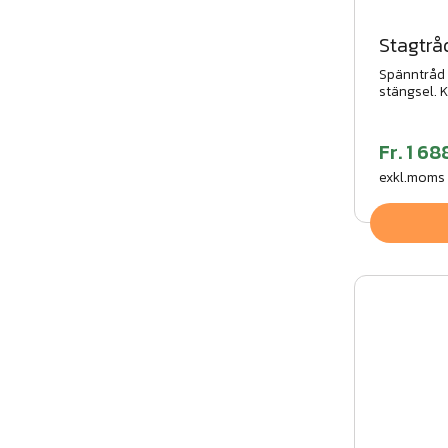
Stagtr
Spänntråd 
stängsel. Kr
Smidig och
olika infäs
Fr.
1 68
exkl.moms