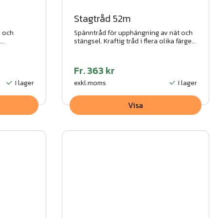
Stagtråd 52m
- och
Spänntråd för upphängning av nät och
.
stängsel. Kraftig tråd i flera olika färger.
rat
Smidig och behändig att montera. Flera
aranti.
olika infästningar finns.
Fr.
363 kr
I lager
exkl.moms
I lager
Visa