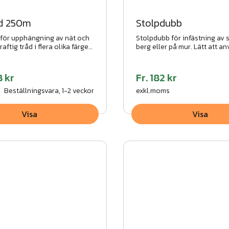
åd 250m
Stolpdubb
för upphängning av nät och
Stolpdubb för infästning av s
aftig tråd i flera olika färger.
berg eller på mur. Lätt att a
 behändig att montera. Flera
Varmförzinkad, finns i flera m
tningar finns.
8 kr
Fr.
182 kr
Beställningsvara, 1-2 veckor
exkl.moms
Visa
Visa