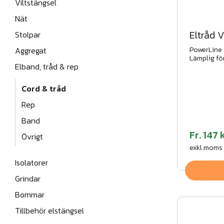
Viltstängsel
Nät
Eltråd V
Stolpar
Aggregat
PowerLine e
Lämplig för
Elband, tråd & rep
Flyttbart, 
Cord & tråd
Rep
Band
Fr.
147 
Övrigt
exkl.moms
Isolatorer
Grindar
Bommar
Tillbehör elstängsel