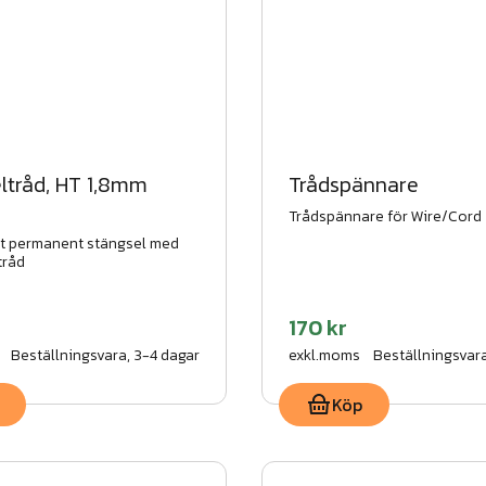
ltråd, HT 1,8mm
Trådspännare
Trådspännare för Wire/Cord
t permanent stängsel med
tråd
170 kr
Beställningsvara, 3-4 dagar
exkl.moms
Beställningsvara
Köp