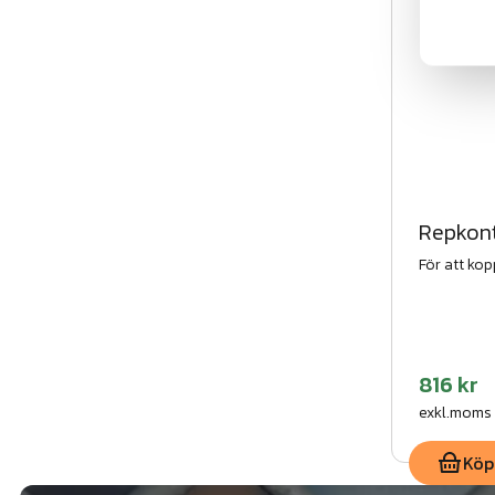
Repkont
För att ko
816 kr
exkl.moms
Köp