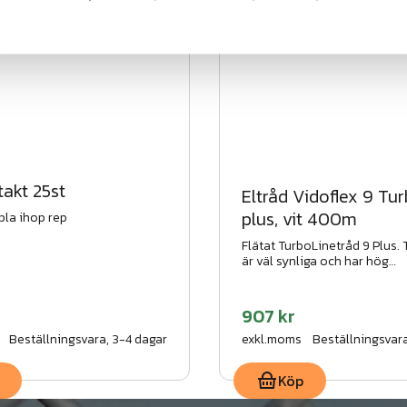
akt 25st
Eltråd Vidoflex 9 Tu
plus, vit 400m
ppla ihop rep
Flätat TurboLinetråd 9 Plus.
är väl synliga och har hög
strömledningsförmåga.
907 kr
Beställningsvara, 3-4 dagar
exkl.moms
Beställningsvara
Köp