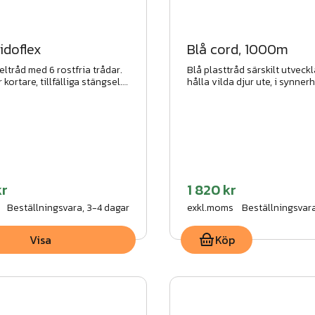
idoflex
Blå cord, 1000m
ltråd med 6 rostfria trådar.
Blå plasttråd särskilt utveckl
 kortare, tillfälliga stängsel.
hålla vilda djur ute, i synnerh
alt. semi-permanent.
kr
1 820 kr
Beställningsvara, 3-4 dagar
exkl.moms
Beställningsvara
Visa
Köp