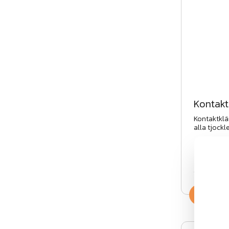
Kontak
Kontaktklä
alla tjockl
207 kr
exkl.moms
Köp