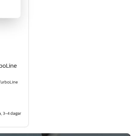
rboLine
 TurboLine
, 3-4 dagar