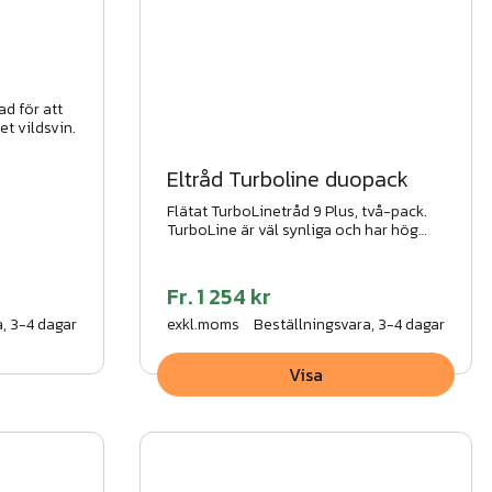
ad för att
et vildsvin.
Eltråd Turboline duopack
Flätat TurboLinetråd 9 Plus, två-pack.
TurboLine är väl synliga och har hög
strömledningsförmåga.
Fr.
1 254 kr
, 3-4 dagar
exkl.moms
Beställningsvara, 3-4 dagar
Visa