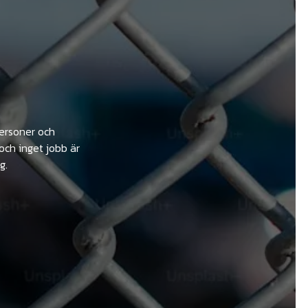
personer och
och inget jobb är
g.