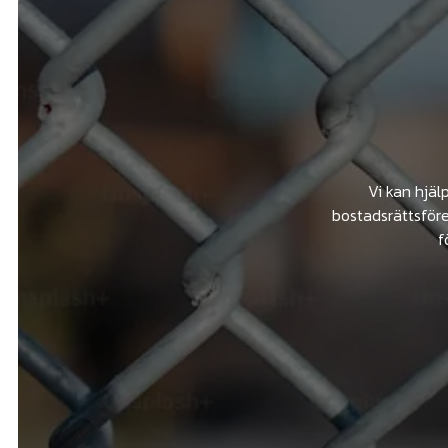
Vi kan hjäl
bostadsrättsföre
f