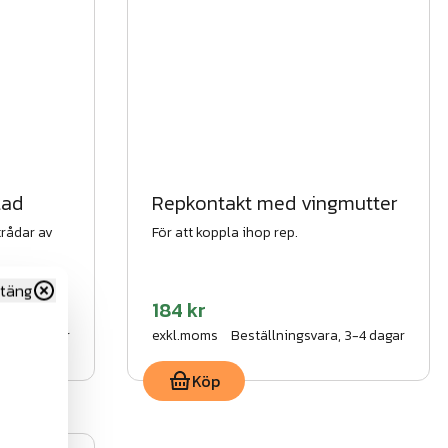
lad
Repkontakt med vingmutter
rådar av
För att koppla ihop rep.
täng
184 kr
, 3-4 dagar
exkl.moms
Beställningsvara, 3-4 dagar
Köp