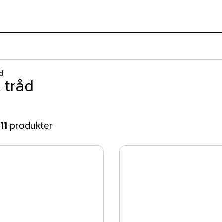
åd
 tråd
v
11
produkter