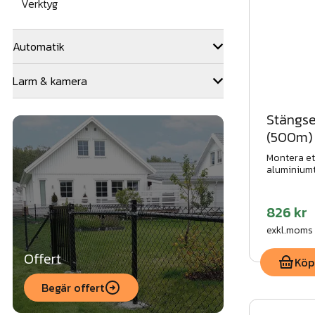
Verktyg
Automatik
Larm & kamera
Stängse
(500m)
Montera et
aluminium
826 kr
exkl.moms
Offert
Köp
Begär offert