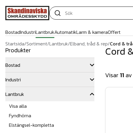
Bostad
Industri
Lantbruk
Automatik
Larm & kamera
Offert
Startsida
/
Sortiment
/
Lantbruk
/
Elband, tråd & rep
/
Cord & tr
Cord &
Produkter
Bostad
Visar
11
a
Industri
Lantbruk
Visa alla
Fyndhörna
Elstängsel-kompletta