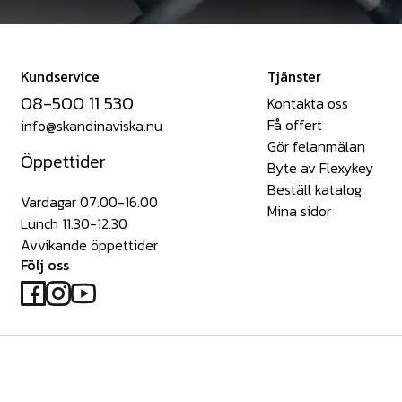
Kundservice
Tjänster
08-500 11 530
Kontakta oss
Få offert
info@skandinaviska.nu
Gör felanmälan
Öppettider
Byte av Flexykey
Beställ katalog
Vardagar 07.00-16.00
Mina sidor
Lunch 11.30-12.30
Avvikande öppettider
Följ oss