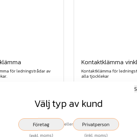
tklämma
Kontaktklämma vink
mma för ledningstrådar av
Kontaktklämma för ledningst
ekar.
alla tjocklekar
S
207 kr
Välj typ av kund
Beställningsvara, 3-4 dagar
exkl.moms
Beställningsvara
Köp
Företag
Privatperson
eller
(
exkl. moms
)
(
inkl. moms
)