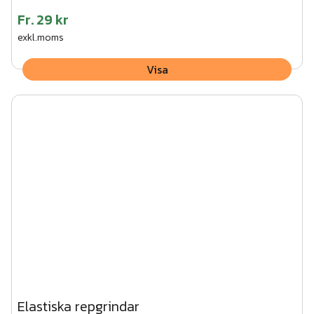
Fr.
29 kr
exkl.moms
Visa
Elastiska repgrindar