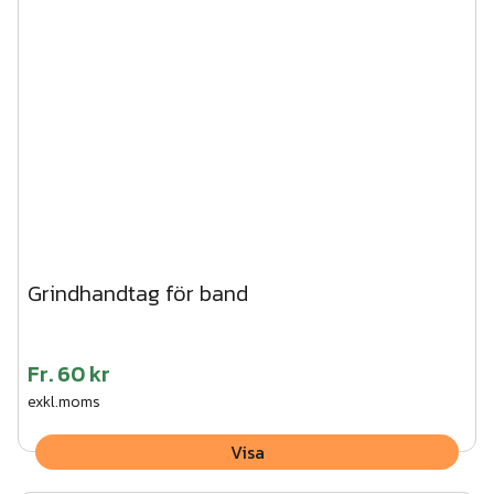
Grindhandtag för band
Fr.
60 kr
exkl.moms
Visa