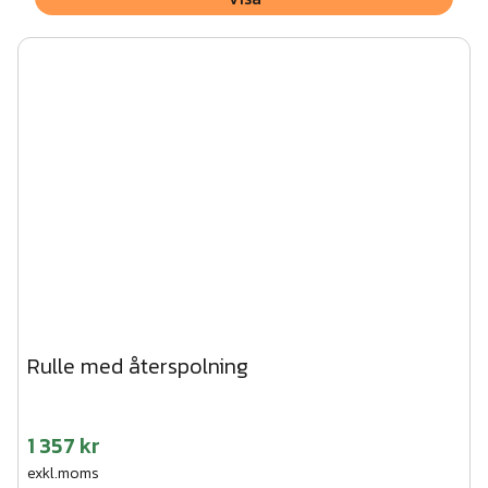
Rulle med återspolning
1 357 kr
exkl.moms