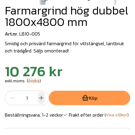
Farmargrind hög dubbel
1800x4800 mm
Art.nr.
LB10-005
Smidig och prisvärd farmargrind för viltstängsel, lantbruk
och trädgård. Säljs omonterad!
10 276 kr
exkl.moms
(
Ändra
)
Köp
Beställningsvara, 1-2 veckor
Frakt efter order
(
Visa villkor
)