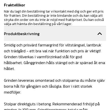
Fraktvillkor
När du lagt din beställning tar vi kontakt med dig och ger ett pris
för frakten. Din beställning är inte bindande och du kan välja att
stryka din order om du inte är nöjd med fraktpriset. Du kan också
välja att hämta din beställning på vårt lager.
Produktbeskrivning
Smidig och prisvärd farmargrind för viltstängsel, lantbruk
och trädgård - ett bra val när funktion och pris är viktigt!
Grinden tillverkas i varmförzinkad stål för god
hållbarhet. Gånggrinden hålls stängd och är spärrad åt ena
hållet.
Grinden levereras omonterad och stolparna du måste själv
borra hål för gångjärn och låsögla. Borr i rätt storlek
medföljer.
Stolpar direktgjuts i betong. Rekommenderad frihöjd på
grinden är 100 mm. Grindöppningens totala mått