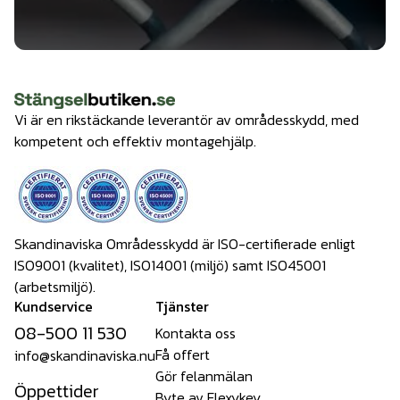
Vi är en rikstäckande leverantör av områdesskydd, med
kompetent och effektiv montagehjälp.
Skandinaviska Områdesskydd är ISO-certifierade enligt
ISO9001 (kvalitet), ISO14001 (miljö) samt ISO45001
(arbetsmiljö).
Kundservice
Tjänster
08-500 11 530
Kontakta oss
Få offert
info@skandinaviska.nu
Gör felanmälan
Öppettider
Byte av Flexykey