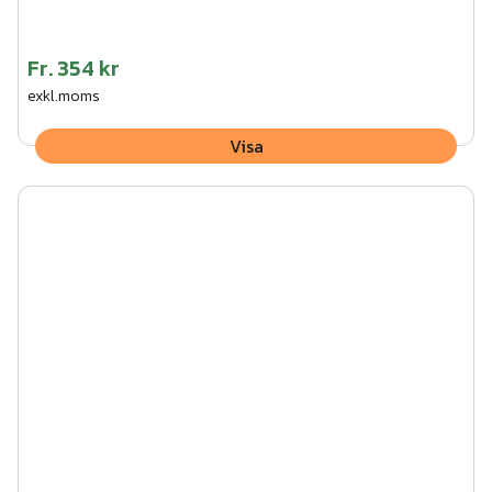
Fr.
354 kr
exkl.moms
Visa