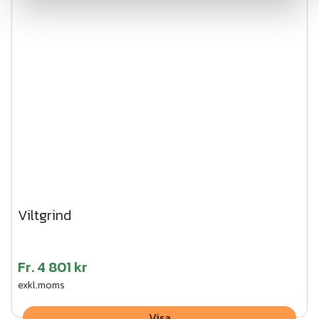
Viltgrind
Fr.
4 801 kr
exkl.moms
Visa