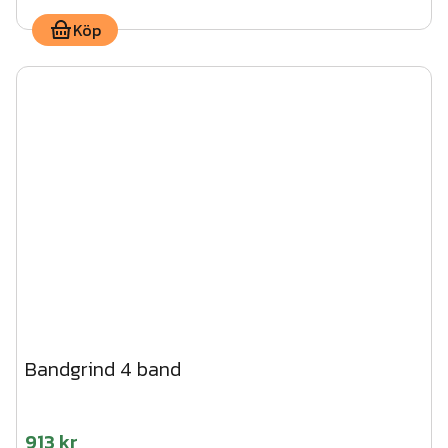
Köp
Bandgrind 4 band
913 kr