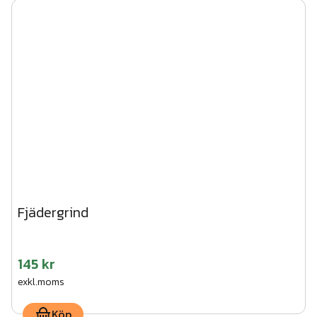
Fjädergrind
145 kr
exkl.moms
Köp