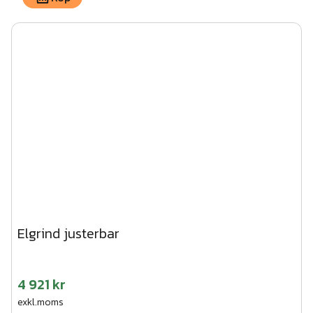
Elgrind justerbar
4 921 kr
exkl.moms