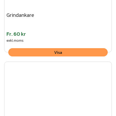
Grindankare
Fr.
60 kr
exkl.moms
Visa