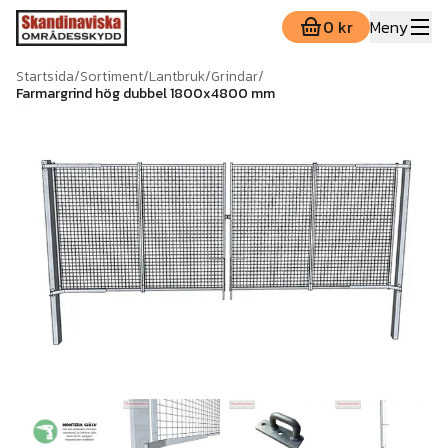
0 kr
Meny
Startsida
/
Sortiment
/
Lantbruk
/
Grindar
/
Farmargrind hög dubbel 1800x4800 mm