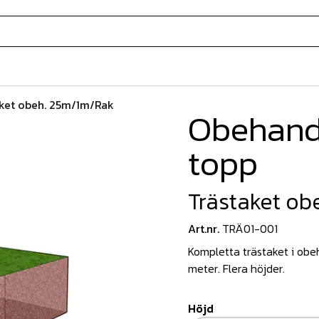
ket obeh. 25m/1m/Rak
Obehandl
topp
Trästaket ob
Art.nr.
TRÄ01-001
Kompletta trästaket i obeh
meter. Flera höjder.
Höjd