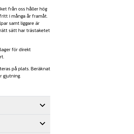
ket från oss håller hög
fritt i många år framåt.
olpar samt liggare är
ätt sätt har trästaketet
lager för direkt
t.
nteras på plats. Beräknat
 gjutning.
rt.nr.
TRÄ10-001
rt.nr.
GJ08-001
rt.nr.
TRÄ05-001