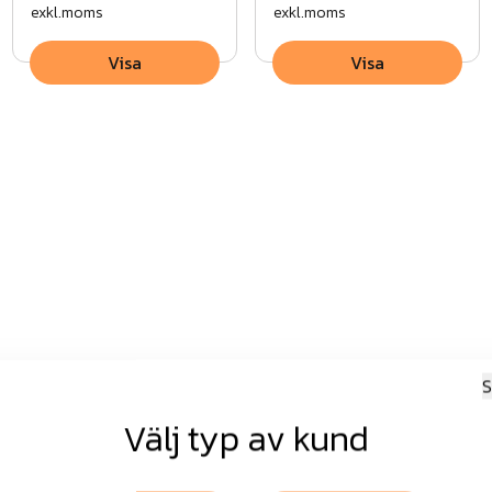
exkl.moms
exkl.moms
Visa
Visa
S
Välj typ av kund