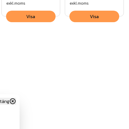
exkl.moms
exkl.moms
Visa
Visa
täng