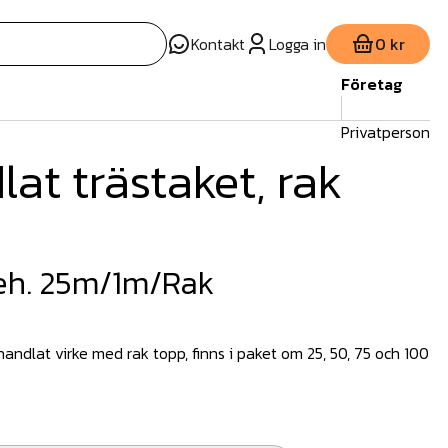
Kontakt
Logga in
0 kr
Företag
Privatperson
at trästaket, rak
eh. 25m/1m/Rak
andlat virke med rak topp, finns i paket om 25, 50, 75 och 100