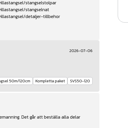
llastangsel/stangselstolpar
illastangsel/stangselnat
llastangsel/detaljer-tillbehor
2026-07-06
ängsel 50m/120cm
Kompletta paket
SVS50-120
manning. Det går att beställa alla delar