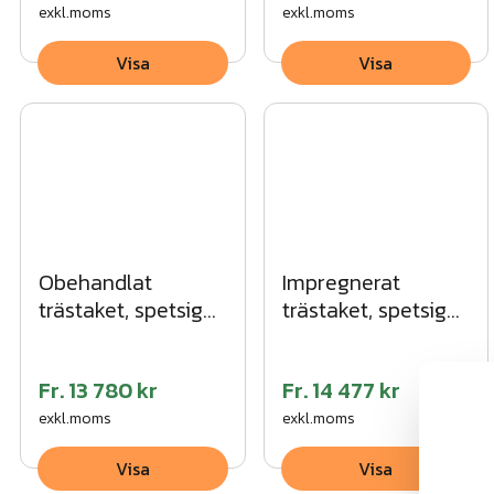
exkl.moms
exkl.moms
Visa
Visa
Obehandlat
Impregnerat
trästaket, spetsig
trästaket, spetsig
topp
topp
Fr.
13 780 kr
Fr.
14 477 kr
exkl.moms
exkl.moms
Visa
Visa