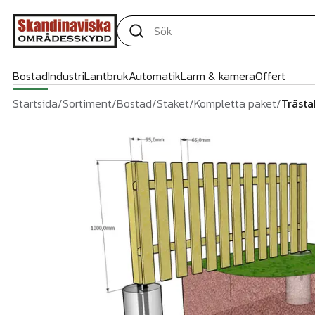
Bostad
Industri
Lantbruk
Automatik
Larm & kamera
Offert
Startsida
/
Sortiment
/
Bostad
/
Staket
/
Kompletta paket
/
Trästa