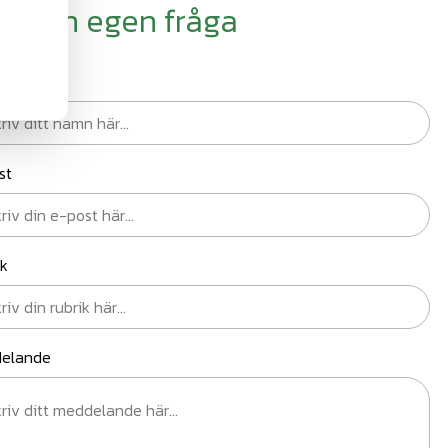
äll din egen fråga
n
st
ik
elande