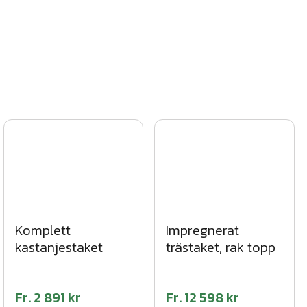
Komplett
Impregnerat
kastanjestaket
trästaket, rak topp
Fr.
2 891 kr
Fr.
12 598 kr