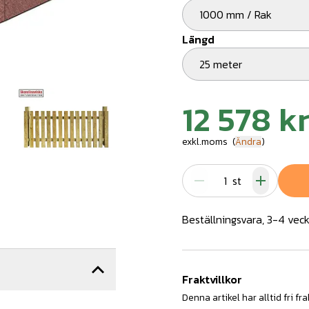
1000 mm / Rak
Längd
25 meter
12 578 k
exkl.moms
(
Ändra
)
st
Beställningsvara, 3-4 veck
Fraktvillkor
Denna artikel har alltid fri fra