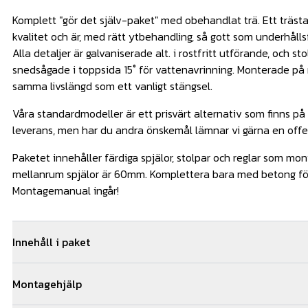
Komplett "gör det själv-paket" med obehandlat trä. Ett trästa
kvalitet och är, med rätt ytbehandling, så gott som underhålls
Alla detaljer är galvaniserade alt. i rostfritt utförande, och st
snedsågade i toppsida 15˚ för vattenavrinning. Monterade på r
samma livslängd som ett vanligt stängsel.
Våra standardmodeller är ett prisvärt alternativ som finns på 
leverans, men har du andra önskemål lämnar vi gärna en offer
Paketet innehåller färdiga spjälor, stolpar och reglar som mo
mellanrum spjälor är 60mm. Komplettera bara med betong för
Montagemanual ingår!
Innehåll i paket
14
st
Plintjärn
A
Montagehjälp
14
st
Vinkeljärn för staket, 4-pack
A
14
st
Stolpe ob. 1000/95x95 - 1st
A