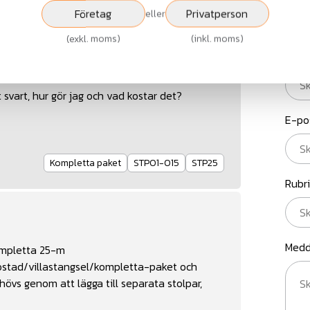
St
Företag
Privatperson
eller
(
exkl. moms
)
(
inkl. moms
)
Nam
2026-07-08
svart, hur gör jag och vad kostar det?
E-po
Kompletta paket
STP01-015
STP25
Rubr
Medd
kompletta 25-m
ostad/villastangsel/kompletta-paket
och
s genom att lägga till separata stolpar,