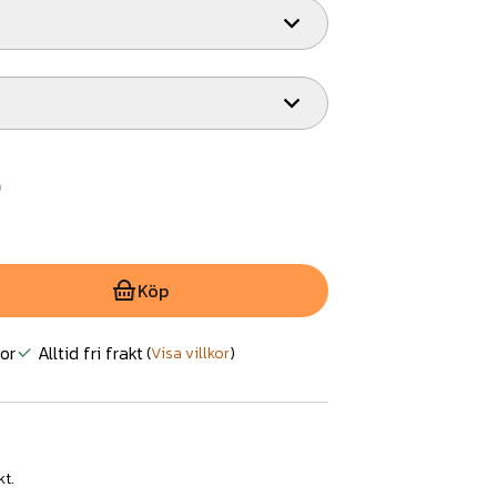
r
Köp
or
Alltid fri frakt
(
Visa villkor
)
kt.