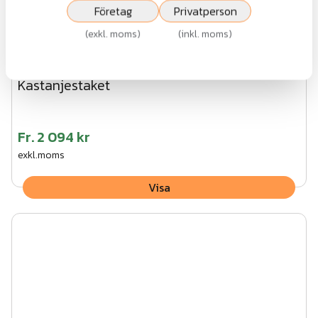
Företag
Privatperson
(
exkl. moms
)
(
inkl. moms
)
Kastanjestaket
Fr.
2 094 kr
exkl.moms
Visa