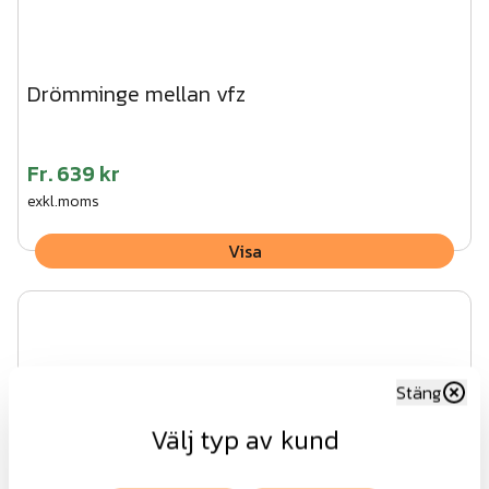
Drömminge mellan vfz
Fr.
639 kr
exkl.moms
Visa
Stäng
Välj typ av kund