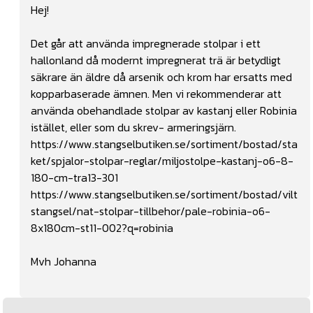
Hej!
Det går att använda impregnerade stolpar i ett
hallonland då modernt impregnerat trä är betydligt
säkrare än äldre då arsenik och krom har ersatts med
kopparbaserade ämnen. Men vi rekommenderar att
använda obehandlade stolpar av kastanj eller Robinia
istället, eller som du skrev- armeringsjärn.
https://www.stangselbutiken.se/sortiment/bostad/sta
ket/spjalor-stolpar-reglar/miljostolpe-kastanj-o6-8-
180-cm-tra13-301
https://www.stangselbutiken.se/sortiment/bostad/vilt
stangsel/nat-stolpar-tillbehor/pale-robinia-o6-
8x180cm-st11-002?q=robinia
Mvh Johanna