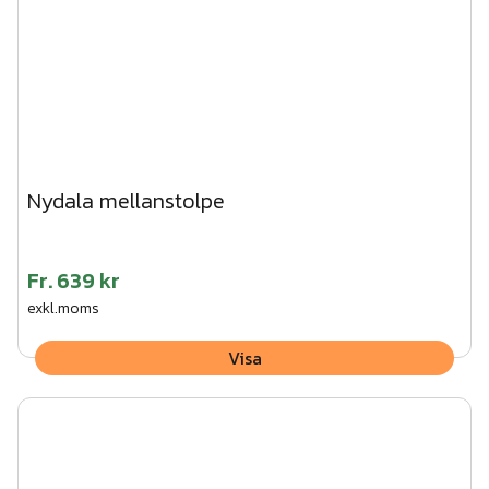
Nydala mellanstolpe
Fr.
639 kr
exkl.moms
Visa