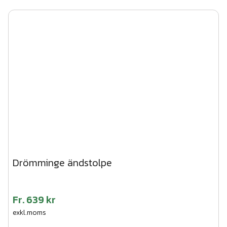
Drömminge ändstolpe
Fr.
639 kr
exkl.moms