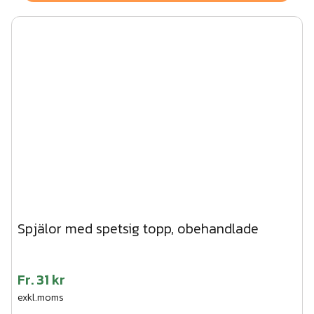
Spjälor med spetsig topp, obehandlade
Fr.
31 kr
exkl.moms