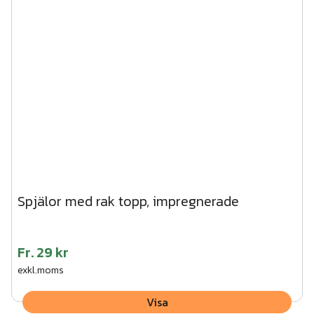
Spjälor med rak topp, impregnerade
Fr.
29 kr
exkl.moms
Visa