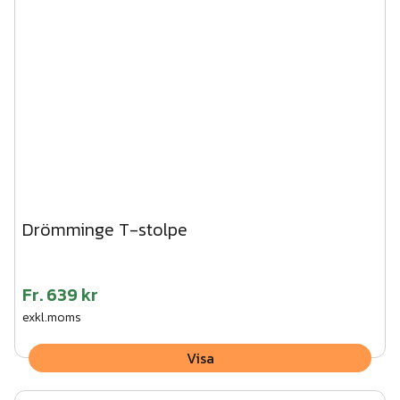
Drömminge T-stolpe
Fr.
639 kr
exkl.moms
Visa