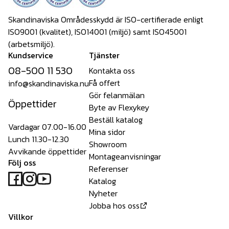
Skandinaviska Områdesskydd är ISO-certifierade enligt
ISO9001 (kvalitet), ISO14001 (miljö) samt ISO45001
(arbetsmiljö).
Kundservice
Tjänster
08-500 11 530
Kontakta oss
Få offert
info@skandinaviska.nu
Gör felanmälan
Öppettider
Byte av Flexykey
Beställ katalog
Vardagar 07.00-16.00
Mina sidor
Lunch 11.30-12.30
Showroom
Avvikande öppettider
Montageanvisningar
Följ oss
Referenser
Katalog
Nyheter
Jobba hos oss
Villkor