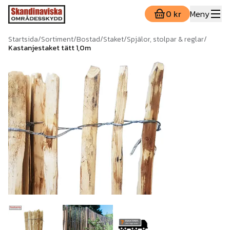
0 kr
Meny
Startsida
/
Sortiment
/
Bostad
/
Staket
/
Spjälor, stolpar & reglar
/
Kastanjestaket tätt 1,0m