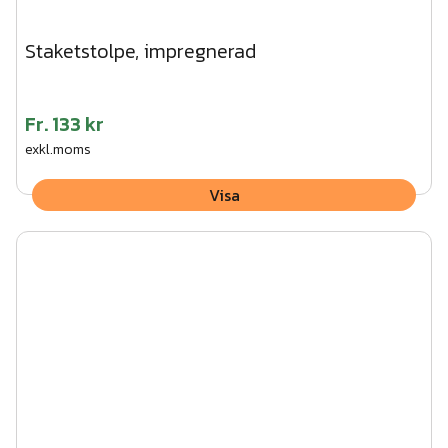
Staketstolpe, impregnerad
Fr.
133 kr
exkl.moms
Visa