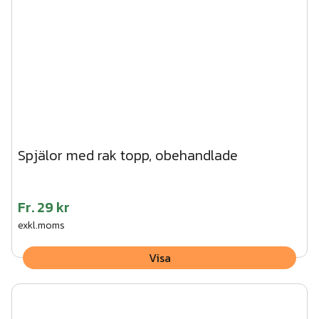
Spjälor med rak topp, obehandlade
Fr.
29 kr
exkl.moms
Visa