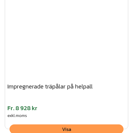
Impregnerade träpålar på helpall
Fr.
8 928 kr
exkl.moms
Visa