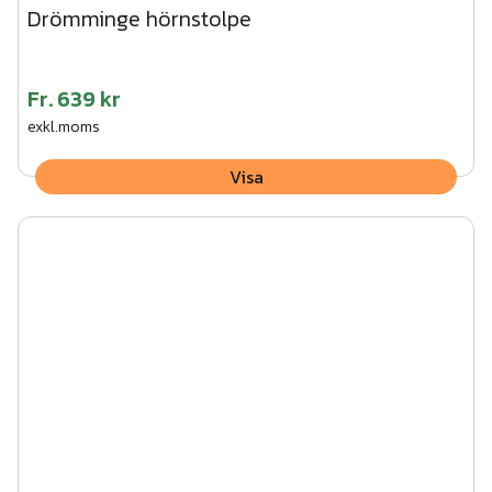
Drömminge hörnstolpe
Fr.
639 kr
exkl.moms
Visa