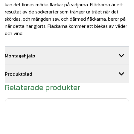
kan det finnas mörka fläckar på vidjorna. Fläckarna är ett
resultat av de sockerarter som tränger ur träet när det
skördas, och mängden sav, och därmed fläckarna, beror på
när detta har gjorts. Fläckarna kommer att blekas av väder
och vind.
Montagehjälp
Slå ner stolpar (obs - ingår ej!) 40-60 cm i marken, med
Produktblad
ungefär 2-2,5 meters mellanrum beroende på staketets
höjd och hur utsatt det är för vind och väder.Gräv med
Relaterade produkter
Produktblad Kastanjestaket.pdf
spade eller borra i marken om det behövs. Fäst
kastanjestaketet med krampor eller rostfri skruv. Det är
bra att montera staketet några cm över marknivån för en
maximal livslängd.