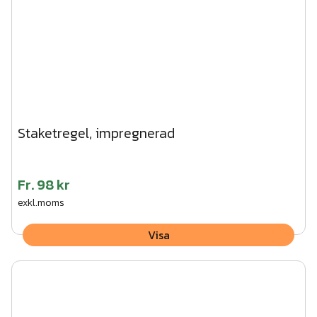
Staketregel, impregnerad
Fr.
98 kr
exkl.moms
Visa