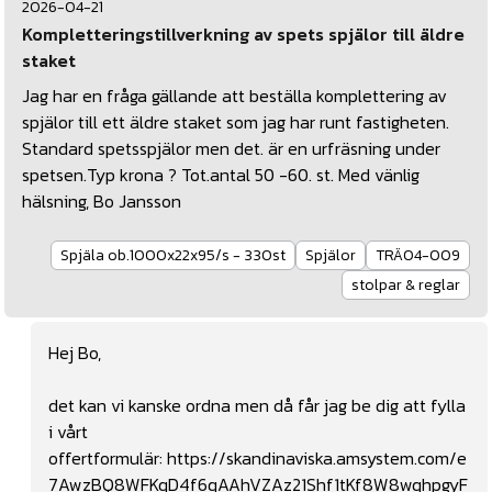
2026-04-21
Kompletteringstillverkning av spets spjälor till äldre
staket
Jag har en fråga gällande att beställa komplettering av
spjälor till ett äldre staket som jag har runt fastigheten.
Standard spetsspjälor men det. är en urfräsning under
spetsen.Typ krona ? Tot.antal 50 -60. st. Med vänlig
hälsning, Bo Jansson
Spjäla ob.1000x22x95/s - 330st
Spjälor
TRÄ04-009
stolpar & reglar
Hej Bo,
det kan vi kanske ordna men då får jag be dig att fylla
i vårt
offertformulär:
https://skandinaviska.amsystem.com/e
7AwzBQ8WFKqD4f6qAAhVZAz21Shf1tKf8W8wqhpgyF