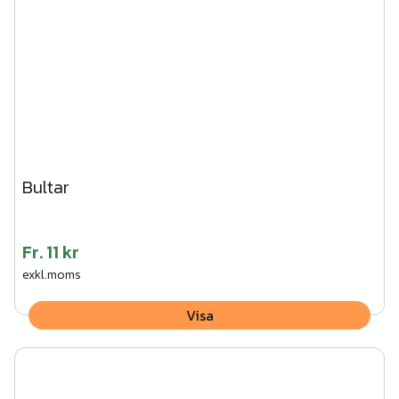
Bultar
Fr.
11 kr
exkl.moms
Visa