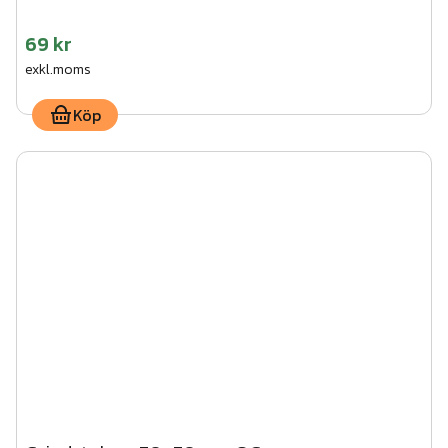
69 kr
exkl.moms
Köp