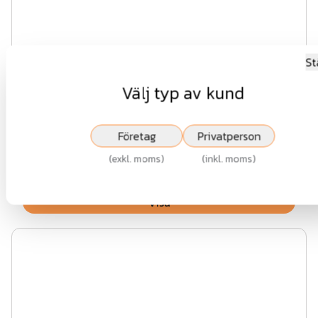
St
Välj typ av kund
Grindstolpar 70x70mm VFZ
Företag
Privatperson
Fr.
453 kr
(
exkl. moms
)
(
inkl. moms
)
exkl.moms
Visa