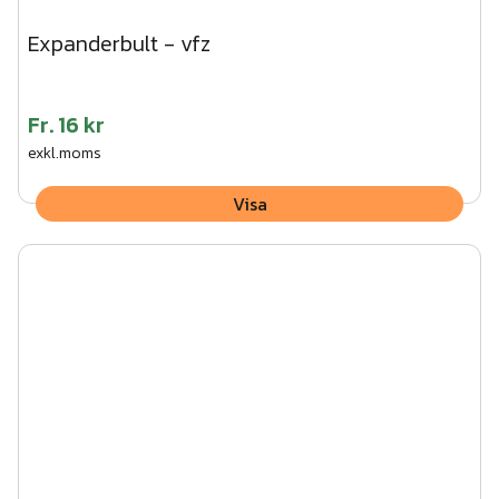
Expanderbult - vfz
Fr.
16 kr
exkl.moms
Visa