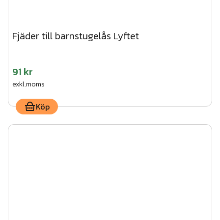
Fjäder till barnstugelås Lyftet
91 kr
exkl.moms
Köp