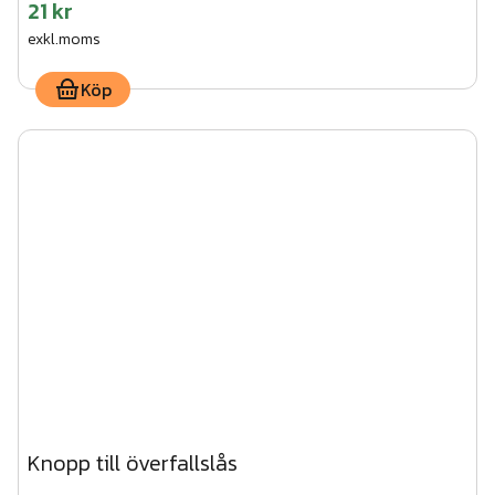
21 kr
exkl.moms
Köp
Knopp till överfallslås