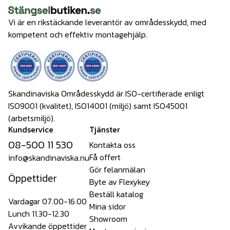
Vi är en rikstäckande leverantör av områdesskydd, med
kompetent och effektiv montagehjälp.
Skandinaviska Områdesskydd är ISO-certifierade enligt
ISO9001 (kvalitet), ISO14001 (miljö) samt ISO45001
(arbetsmiljö).
Kundservice
Tjänster
08-500 11 530
Kontakta oss
Få offert
info@skandinaviska.nu
Gör felanmälan
Öppettider
Byte av Flexykey
Beställ katalog
Vardagar 07.00-16.00
Mina sidor
Lunch 11.30-12.30
Showroom
Avvikande öppettider