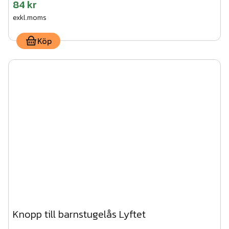
84 kr
exkl.moms
Köp
Knopp till barnstugelås Lyftet