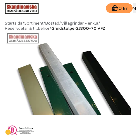
0 kr
M
Startsida
/
Sortiment
/
Bostad
/
Villagrindar - enkla
/
Reservdelar & tillbehör
/
Grindstolpe GJ800-70 VFZ