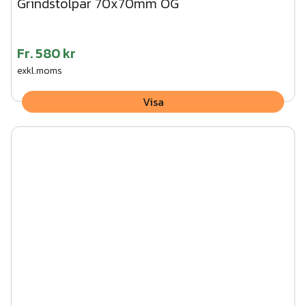
Grindstolpar 70x70mm OG
Fr.
580 kr
exkl.moms
Visa