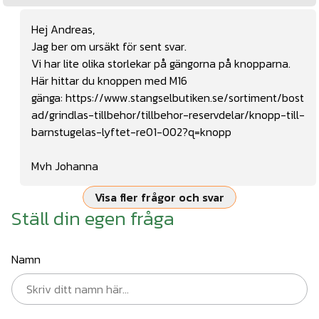
Hej Andreas,
Jag ber om ursäkt för sent svar.
Vi har lite olika storlekar på gängorna på knopparna.
Här hittar du knoppen med M16
gänga:
https://www.stangselbutiken.se/sortiment/bost
ad/grindlas-tillbehor/tillbehor-reservdelar/knopp-till-
barnstugelas-lyftet-re01-002?q=knopp
Mvh Johanna
Visa fler frågor och svar
Ställ din egen fråga
Namn