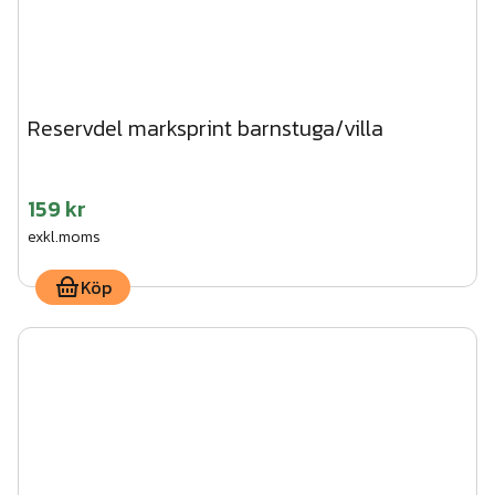
Reservdel marksprint barnstuga/villa
159 kr
exkl.moms
Köp