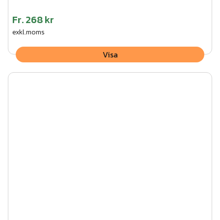
Fr.
268 kr
exkl.moms
Visa