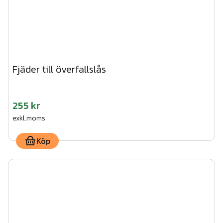
Fjäder till överfallslås
255 kr
exkl.moms
Köp