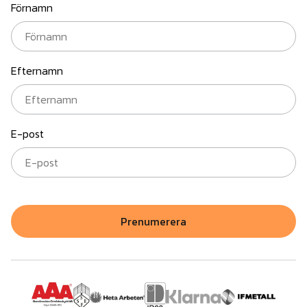
Förnamn
Efternamn
E-post
Prenumerera