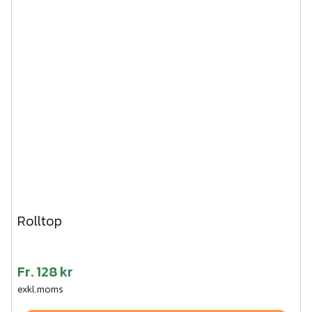
Rolltop
Fr.
128 kr
exkl.moms