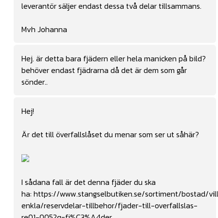
leverantör säljer endast dessa två delar tillsammans.
Mvh Johanna
Hej. är detta bara fjädern eller hela manicken på bild?
behöver endast fjädrarna då det är dem som går
sönder..
Hej!
Är det till överfallslåset du menar som ser ut såhär?
I sådana fall är det denna fjäder du ska
ha:
https://www.stangselbutiken.se/sortiment/bostad/vil
enkla/reservdelar-tillbehor/fjader-till-overfallslas-
re01-005?q=fj%C3%A4der