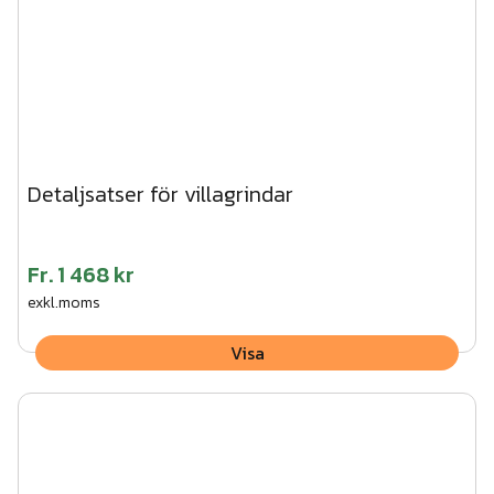
Detaljsatser för villagrindar
Fr.
1 468 kr
exkl.moms
Visa