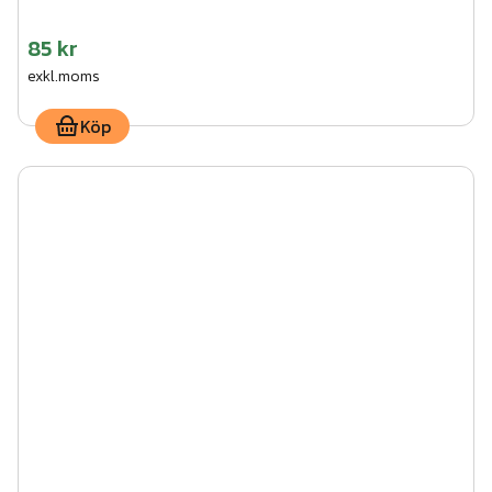
85 kr
exkl.moms
Köp