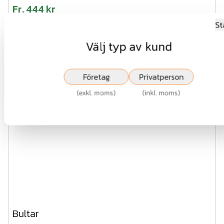
Fr.
444 kr
exkl.moms
St
Välj typ av kund
Visa
Företag
Privatperson
(
exkl. moms
)
(
inkl. moms
)
Bultar