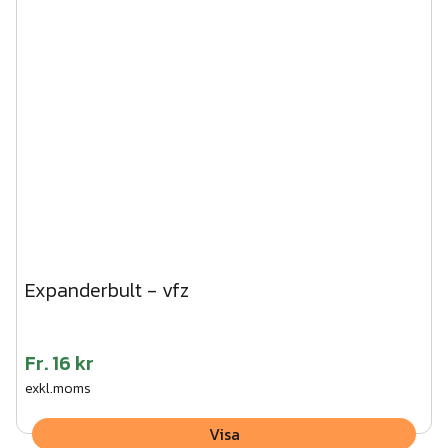
Expanderbult - vfz
Fr.
16 kr
exkl.moms
Visa