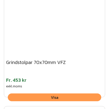
Grindstolpar 70x70mm VFZ
Fr.
453 kr
exkl.moms
Visa