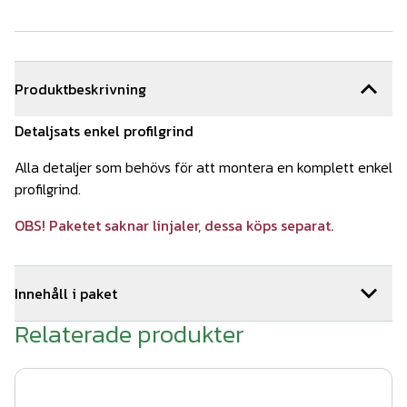
Produktbeskrivning
Detaljsats enkel profilgrind
Alla detaljer som behövs för att montera en komplett enkel
profilgrind.
OBS! Paketet saknar linjaler, dessa köps separat.
Innehåll i paket
Relaterade produkter
1
st
Handtag Plast
Art.nr.
LOC01-003
1
st
Låsanhåll Aluminium
Art.nr.
LOC01-006
1
st
Villalås - endast låshus
Art.nr.
LOC02-002
2
st
Gångjärn galv M16x200 rmb
Art.nr.
GJ01-001