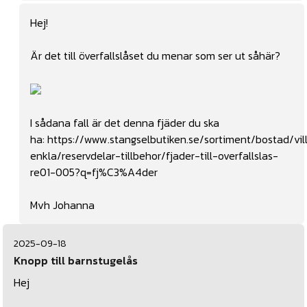
Hej!
Är det till överfallslåset du menar som ser ut såhär?
I sådana fall är det denna fjäder du ska
ha:
https://www.stangselbutiken.se/sortiment/bostad/vil
enkla/reservdelar-tillbehor/fjader-till-overfallslas-
re01-005?q=fj%C3%A4der
Mvh Johanna
2025-09-18
Knopp till barnstugelås
Hej