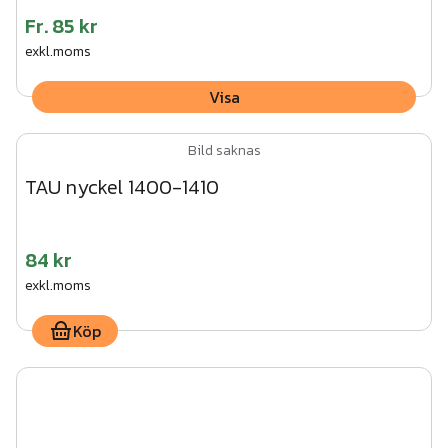
Fr.
85 kr
exkl.moms
Visa
Bild saknas
TAU nyckel 1400-1410
84 kr
exkl.moms
Köp