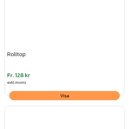
Rolltop
Fr.
128 kr
exkl.moms
Visa