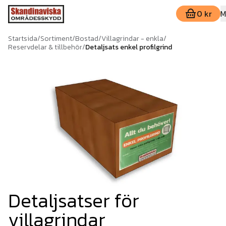
0 kr
M
Startsida
/
Sortiment
/
Bostad
/
Villagrindar - enkla
/
Reservdelar & tillbehör
/
Detaljsats enkel profilgrind
Detaljsatser för
villagrindar