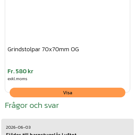
Grindstolpar 70x70mm OG
Fr.
580 kr
exkl.moms
Visa
Frågor och svar
2026-06-03
Fjäder till barnstugelås Lyftet