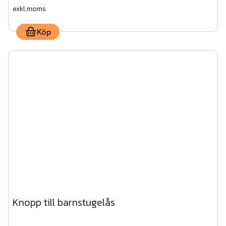
exkl.moms
Köp
Knopp till barnstugelås