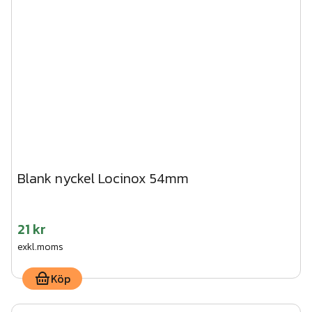
Blank nyckel Locinox 54mm
21 kr
exkl.moms
Köp