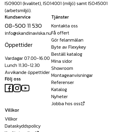
ISO9001 (kvalitet), ISO14001 (miljö) samt ISO45001
(arbetsmiljö).
Kundservice
Tjänster
08-500 11 530
Kontakta oss
Få offert
info@skandinaviska.nu
Gör felanmälan
Öppettider
Byte av Flexykey
Beställ katalog
Vardagar 07.00-16.00
Mina sidor
Lunch 11.30-12.30
Showroom
Avvikande öppettider
Montageanvisningar
Följ oss
Referenser
Katalog
Nyheter
Jobba hos oss
Villkor
Villkor
Dataskyddspolicy