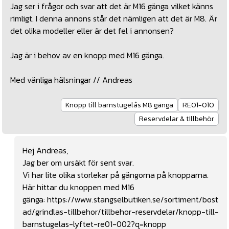
Jag ser i frågor och svar att det är M16 gänga vilket känns
rimligt. I denna annons står det nämligen att det är M8. Är
det olika modeller eller är det fel i annonsen?
Jag är i behov av en knopp med M16 gänga.
Med vänliga hälsningar // Andreas
Knopp till barnstugelås M8 gänga
RE01-010
Reservdelar & tillbehör
Hej Andreas,
Jag ber om ursäkt för sent svar.
Vi har lite olika storlekar på gängorna på knopparna.
Här hittar du knoppen med M16
gänga:
https://www.stangselbutiken.se/sortiment/bost
ad/grindlas-tillbehor/tillbehor-reservdelar/knopp-till-
barnstugelas-lyftet-re01-002?q=knopp