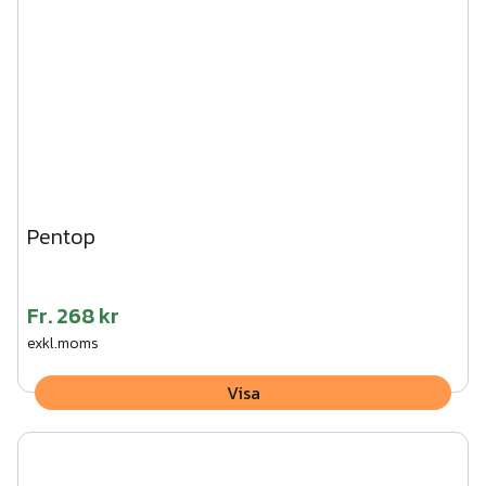
2
st
Fyrkantslock 40x40 mm SV
Art.nr.
DT12-003
2
st
Fyrkantslock 70x70 mm SV
Art.nr.
DT12-006
4
st
Mutter A2 M8
Art.nr.
DT17-006
4
st
Bricka A2 M8
Art.nr.
DT17-008
16
st
Klammer RF - 1st
Art.nr.
DT05-002
16
st
Popnit RF 1st.
Art.nr.
DT03-003
Pentop
Fr.
268 kr
exkl.moms
Visa