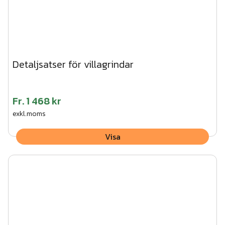
Detaljsatser för villagrindar
Fr.
1 468 kr
exkl.moms
Visa