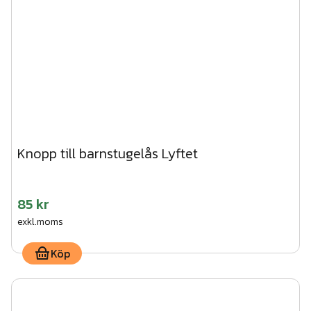
Knopp till barnstugelås Lyftet
85 kr
exkl.moms
Köp