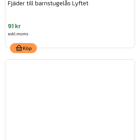
Fjäder till barnstugelås Lyftet
91 kr
exkl.moms
Köp