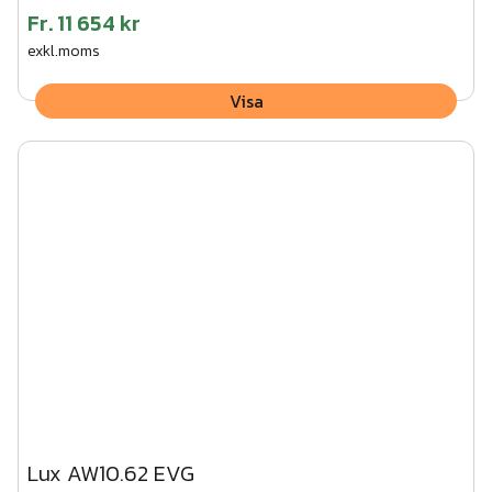
Fr.
11 654 kr
exkl.moms
Visa
Lux AW10.62 EVG