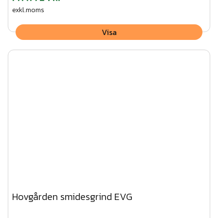
exkl.moms
Visa
Hovgården smidesgrind EVG