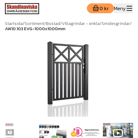
0 kr
Meny
Startsida
/
Sortiment
/
Bostad
/
Villagrindar - enkla
/
Smidesgrindar
/
AW10.103 EVG-1000x1000mm