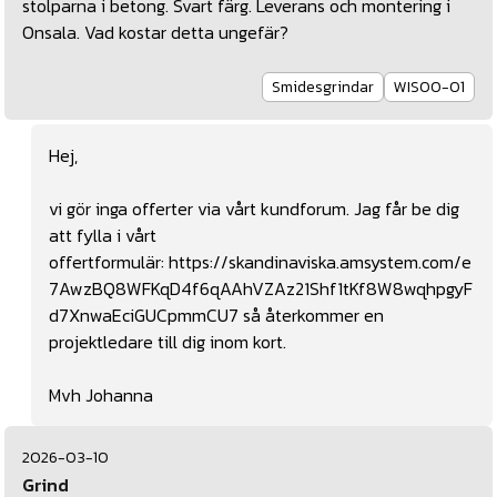
stolparna i betong. Svart färg. Leverans och montering i
Onsala. Vad kostar detta ungefär?
Smidesgrindar
WIS00-01
Hej,
vi gör inga offerter via vårt kundforum. Jag får be dig
att fylla i vårt
offertformulär:
https://skandinaviska.amsystem.com/e
7AwzBQ8WFKqD4f6qAAhVZAz21Shf1tKf8W8wqhpgyF
d7XnwaEciGUCpmmCU7
så återkommer en
projektledare till dig inom kort.
Mvh Johanna
2026-03-10
Grind