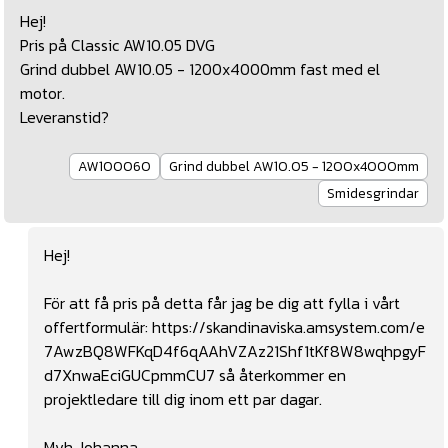
Hej!
Pris på Classic AW10.05 DVG
Grind dubbel AW10.05 - 1200x4000mm fast med el
motor.
Leveranstid?
AW100060
Grind dubbel AW10.05 - 1200x4000mm
Smidesgrindar
Hej!
För att få pris på detta får jag be dig att fylla i vårt
offertformulär:
https://skandinaviska.amsystem.com/e
7AwzBQ8WFKqD4f6qAAhVZAz21Shf1tKf8W8wqhpgyF
d7XnwaEciGUCpmmCU7
så återkommer en
projektledare till dig inom ett par dagar.
Mvh Johanna