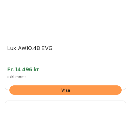
Lux AW10.48 EVG
Fr.
14 496 kr
exkl.moms
Visa