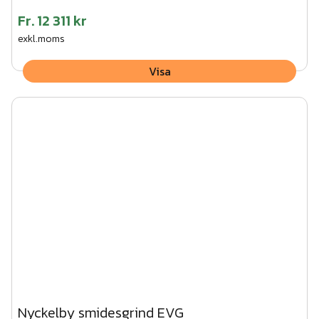
Fr.
12 311 kr
exkl.moms
Visa
Nyckelby smidesgrind EVG