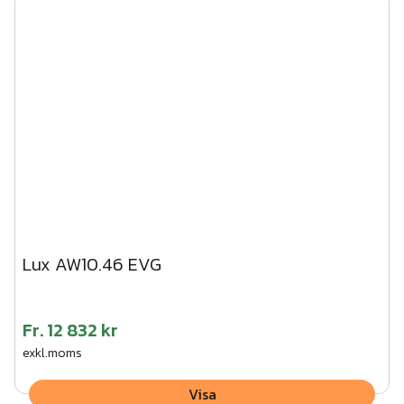
Lux AW10.46 EVG
Fr.
12 832 kr
exkl.moms
Visa