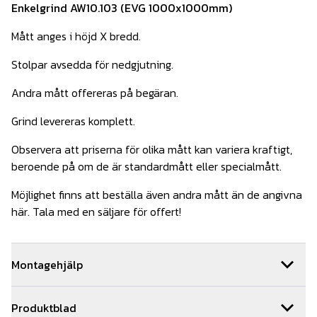
Enkelgrind AW10.103 (EVG 1000x1000mm)
Mått anges i höjd X bredd.
Stolpar avsedda för nedgjutning.
Andra mått offereras på begäran.
Grind levereras komplett.
Observera att priserna för olika mått kan variera kraftigt,
beroende på om de är standardmått eller specialmått.
Möjlighet finns att beställa även andra mått än de angivna
här. Tala med en säljare för offert!
Montagehjälp
Behöver du hjälp med installationen av din grind så hjälper
Produktblad
vi dig gärna. Vi har ett team med kunniga montörer som är