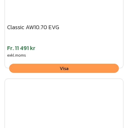
Classic AW10.70 EVG
Fr.
11 491 kr
exkl.moms
Visa