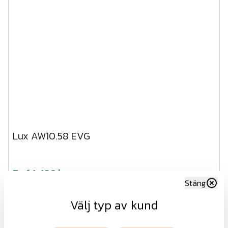
Lux AW10.58 EVG
Fr.
14 426 kr
Stäng
exkl.moms
Välj typ av kund
Visa