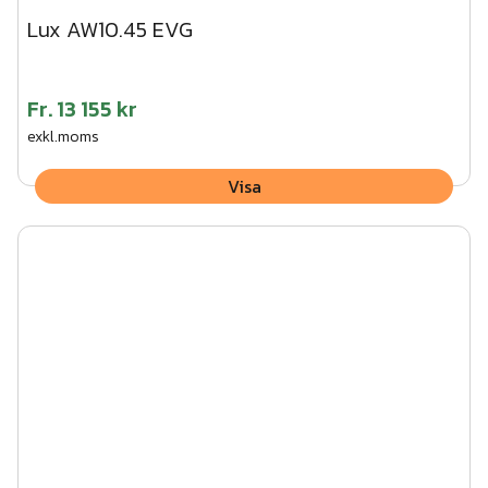
Lux AW10.45 EVG
Fr.
13 155 kr
exkl.moms
Visa