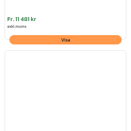
Fr.
11 481 kr
exkl.moms
Visa