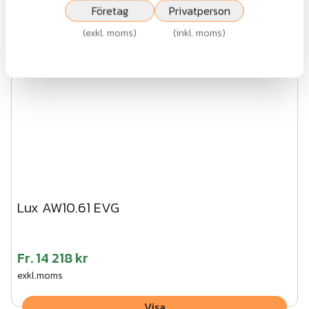
Företag
Privatperson
(
exkl. moms
)
(
inkl. moms
)
Lux AW10.61 EVG
Fr.
14 218 kr
exkl.moms
Visa