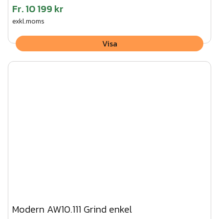
Fr.
10 199 kr
exkl.moms
Visa
Modern AW10.111 Grind enkel