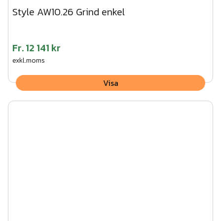
Style AW10.26 Grind enkel
Fr.
12 141 kr
exkl.moms
Visa