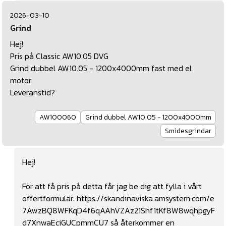
2026-03-10
Grind
Hej!
Pris på Classic AW10.05 DVG
Grind dubbel AW10.05 - 1200x4000mm fast med el
motor.
Leveranstid?
AW100060
Grind dubbel AW10.05 - 1200x4000mm
Smidesgrindar
Hej!
För att få pris på detta får jag be dig att fylla i vårt
offertformulär:
https://skandinaviska.amsystem.com/e
7AwzBQ8WFKqD4f6qAAhVZAz21Shf1tKf8W8wqhpgyF
d7XnwaEciGUCpmmCU7
så återkommer en