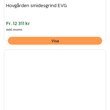
Hovgården smidesgrind EVG
Fr.
12 311 kr
exkl.moms
Visa