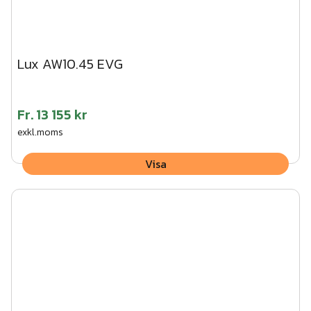
Lux AW10.45 EVG
Fr.
13 155 kr
exkl.moms
Visa