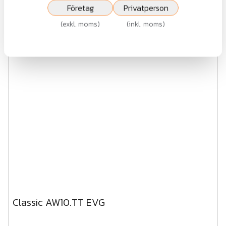
Företag
Privatperson
exkl.moms
(
exkl. moms
)
(
inkl. moms
)
Visa
Classic AW10.TT EVG