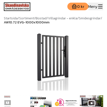
0 kr
Meny
Startsida
/
Sortiment
/
Bostad
/
Villagrindar - enkla
/
Smidesgrindar
/
AW10.72 EVG-1000x1000mm