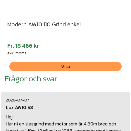
Modern AW10.110 Grind enkel
Fr.
18 466 kr
exkl.moms
Visa
Frågor och svar
2026-07-07
Lux AW10.58
Hej
Har ni en slaggrind med motor som är 4.80m bred och
längst ut 1.10m. Vi gillar Lux 10.58 utseendet med konvex