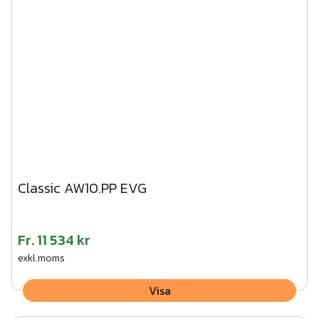
Classic AW10.PP EVG
Fr.
11 534 kr
exkl.moms
Visa