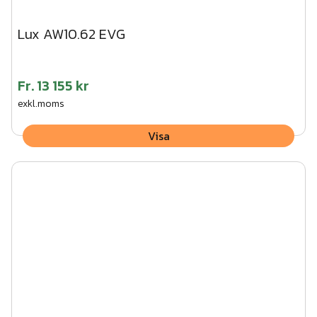
Lux AW10.62 EVG
Fr.
13 155 kr
exkl.moms
Visa