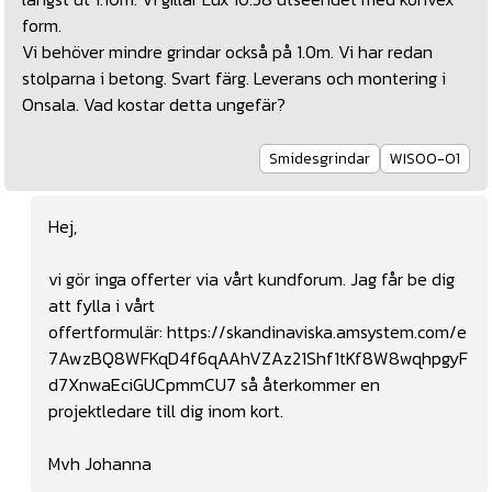
form.
Vi behöver mindre grindar också på 1.0m. Vi har redan
stolparna i betong. Svart färg. Leverans och montering i
Onsala. Vad kostar detta ungefär?
Smidesgrindar
WIS00-01
Hej,
vi gör inga offerter via vårt kundforum. Jag får be dig
att fylla i vårt
offertformulär:
https://skandinaviska.amsystem.com/e
7AwzBQ8WFKqD4f6qAAhVZAz21Shf1tKf8W8wqhpgyF
d7XnwaEciGUCpmmCU7
så återkommer en
projektledare till dig inom kort.
Mvh Johanna