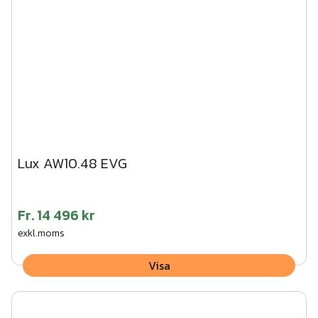
Lux AW10.48 EVG
Fr.
14 496 kr
exkl.moms
Visa