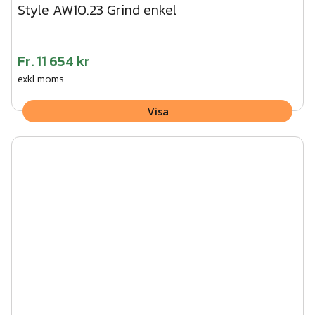
Style AW10.23 Grind enkel
Fr.
11 654 kr
exkl.moms
Visa