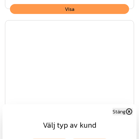
Visa
Stäng
Lux AW10.61 EVG
Välj typ av kund
Fr.
14 218 kr