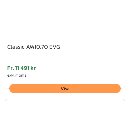
Classic AW10.70 EVG
Fr.
11 491 kr
exkl.moms
Visa