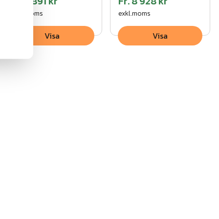
Fr.
2 891 kr
Fr.
8 928 kr
exkl.moms
exkl.moms
Visa
Visa