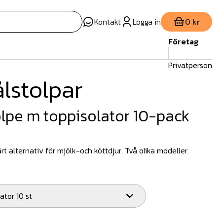
Kontakt
Logga in
0 kr
Företag
Privatperson
ålstolpar
olpe m toppisolator 10-pack
rt alternativ för mjölk-och köttdjur. Två olika modeller.
ator 10 st