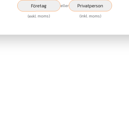
Fr.
2 094 kr
176 kr
Företag
Privatperson
eller
exkl.moms
exkl.moms
(
exkl. moms
)
(
inkl. moms
)
Visa
Köp