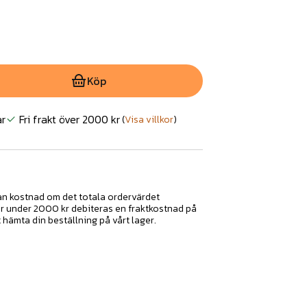
Köp
ar
Fri frakt över 2000 kr
(
Visa villkor
)
tan kostnad om det totala ordervärdet
ar under 2000 kr debiteras en fraktkostnad på
t hämta din beställning på vårt lager.