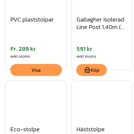
PVC plaststolpar
Gallagher Isolerad
Line Post 1,40m (4
st)
Fr.
289 kr
591 kr
exkl.moms
exkl.moms
Visa
Köp
Eco-stolpe
Häststolpe