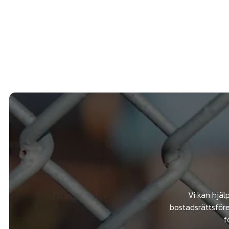
Vi kan hjäl
bostadsrättsföre
f