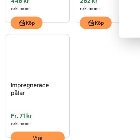
446 kr
262 kr
exkl.moms
exkl.moms
Köp
Köp
Impregnerade
pålar
Fr.
71 kr
exkl.moms
Visa