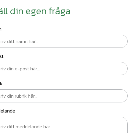
äll din egen fråga
n
st
ik
elande