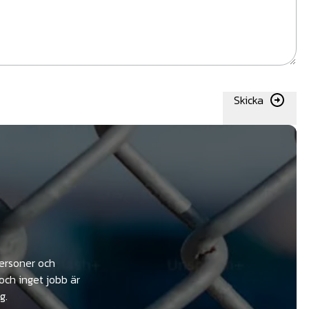
Skicka
personer och
och inget jobb är
g.