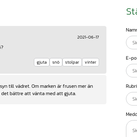
St
Nam
2021-06-17
ö?
E-po
gjuta
snö
stolpar
vinter
nsyn till vädret. Om marken är frusen mer än
Rubr
 det bättre att vänta med att gjuta.
Medd