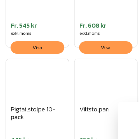
Fr.
545 kr
Fr.
608 kr
exkl.moms
exkl.moms
Visa
Visa
Pigtailstolpe 10-
Viltstolpar:
pack