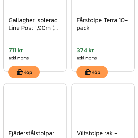
Gallagher Isolerad
Fårstolpe Terra 10-
Line Post 1,90m (4
pack
st)
711 kr
374 kr
exkl.moms
exkl.moms
Köp
Köp
Fjäderstålstolpar
Viltstolpe rak -