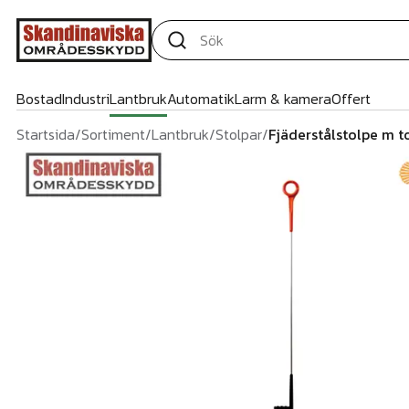
Bostad
Industri
Lantbruk
Automatik
Larm & kamera
Offert
Startsida
/
Sortiment
/
Lantbruk
/
Stolpar
/
Fjäderstålstolpe m t