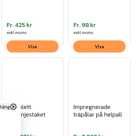
Fr.
425 kr
Fr.
98 kr
exkl.moms
exkl.moms
Visa
Visa
Komplett
Impregnerade
täng
kastanjestaket
träpålar på helpall