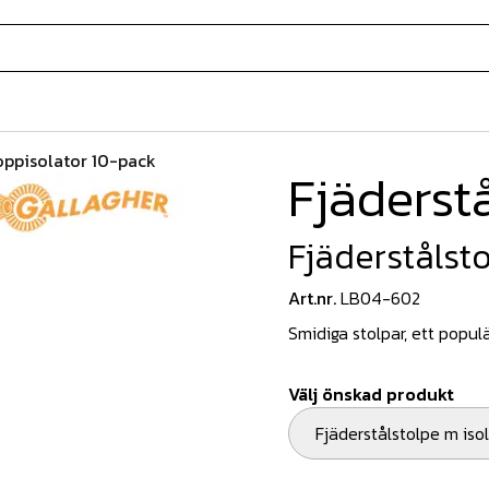
oppisolator 10-pack
Fjäderst
Fjäderstålst
Art.nr.
LB04-602
Smidiga stolpar, ett populä
Välj önskad produkt
Fjäderstålstolpe m isol