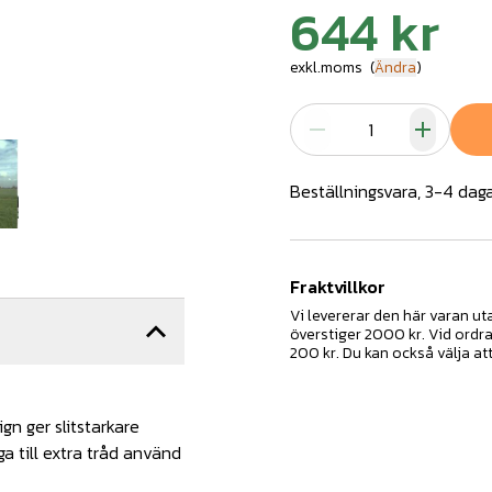
644 kr
exkl.moms
(
Ändra
)
Beställningsvara, 3-4 dag
Fraktvillkor
Vi levererar den här varan u
överstiger 2000 kr. Vid ordr
200 kr. Du kan också välja at
gn ger slitstarkare
gga till extra tråd använd