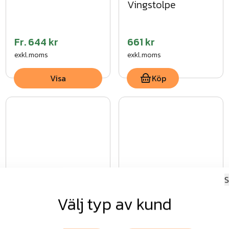
Vingstolpe
Fr.
644 kr
661 kr
exkl.moms
exkl.moms
Visa
Köp
Kastanjestaket
Miljöstolpe kastanj
S
Välj typ av kund