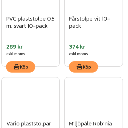
PVC plaststolpe 0,5
Fårstolpe vit 10-
m, svart 10-pack
pack
289 kr
374 kr
exkl.moms
exkl.moms
Köp
Köp
Vario plaststolpar
Miljöpåle Robinia