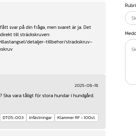
Rubr
fått svar på din fråga, men svaret är ja. Det
Medd
irekt till sträckskruven:
llastangsel/detaljer-tillbehor/strackskruv-
kskruv
2025-08-18
? Ska vara tåligt för stora hundar i hundgård.
DT05-003
Infästningar
Klammer RF - 100st.