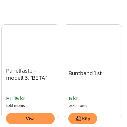
Panelfäste -
Buntband 1 st
modell 3. "BETA"
Fr.
15 kr
6 kr
exkl.moms
exkl.moms
Visa
Köp