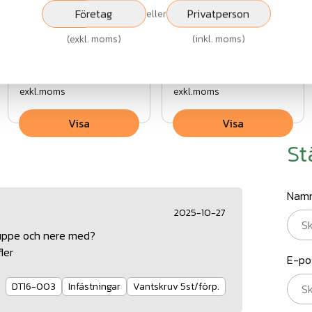
Blindnit -
Bricka rostfri
Företag
Privatperson
eller
(
exkl. moms
)
(
inkl. moms
)
Fr.
3 kr
Fr.
1 kr
exkl.moms
exkl.moms
Visa
Visa
St
Nam
2025-10-27
uppe och nere med?
ler
E-po
DT16-003
Infästningar
Vantskruv 5st/förp.