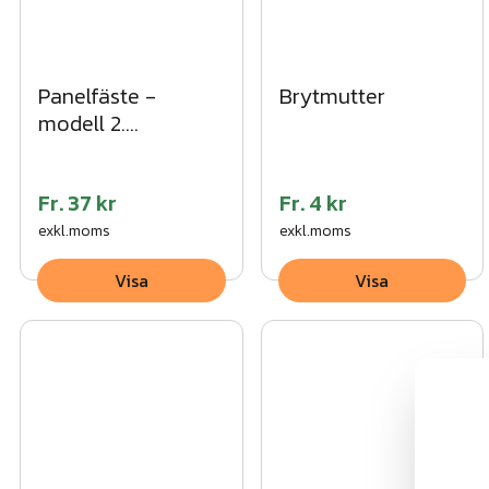
Panelfäste -
Brytmutter
modell 2.
"SpeedFix"
Fr.
37 kr
Fr.
4 kr
exkl.moms
exkl.moms
Visa
Visa