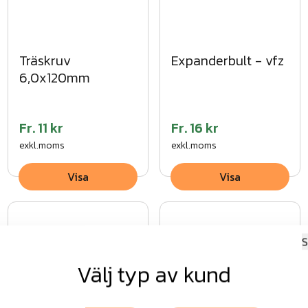
Träskruv
Expanderbult - vfz
6,0x120mm
Fr.
11 kr
Fr.
16 kr
exkl.moms
exkl.moms
Visa
Visa
S
Välj typ av kund