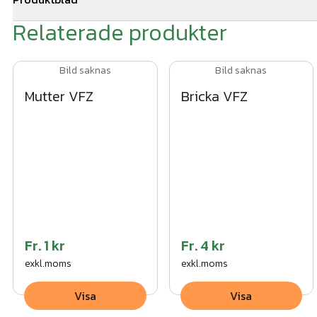
Relaterade produkter
016 - Stålnätspaneler.pdf
Bild saknas
Bild saknas
Mutter VFZ
Bricka VFZ
Fr.
1 kr
Fr.
4 kr
exkl.moms
exkl.moms
Visa
Visa