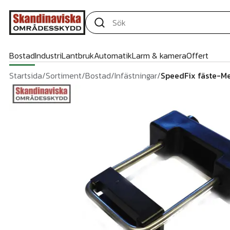
Bostad
Industri
Lantbruk
Automatik
Larm & kamera
Offert
Startsida
/
Sortiment
/
Bostad
/
Infästningar
/
SpeedFix fäste-Me