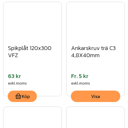
Spikplåt 120x300
Ankarskruv trä C3
VFZ
4,8X40mm
63 kr
Fr.
5 kr
exkl.moms
exkl.moms
Köp
Visa