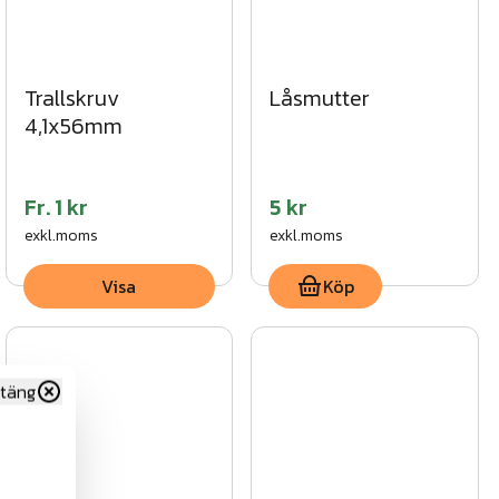
Trallskruv
Låsmutter
4,1x56mm
Fr.
1 kr
5 kr
exkl.moms
exkl.moms
Visa
Köp
täng