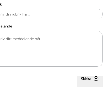
ik
elande
Skicka