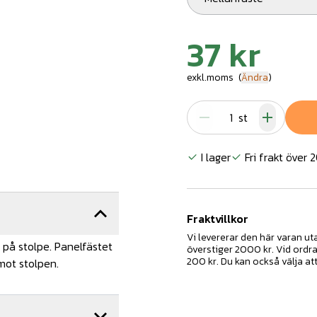
37 kr
exkl.moms
(
Ändra
)
st
I lager
Fri frakt över 
Fraktvillkor
Vi levererar den här varan u
 på stolpe. Panelfästet
överstiger 2000 kr. Vid ordr
200 kr. Du kan också välja at
mot stolpen.