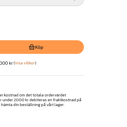
Köp
2000 kr
(
Visa villkor
)
tan kostnad om det totala ordervärdet
ar under 2000 kr debiteras en fraktkostnad på
t hämta din beställning på vårt lager.