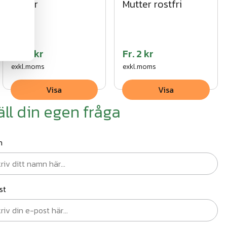
Bultar
Mutter rostfri
Fr.
11 kr
Fr.
2 kr
exkl.moms
exkl.moms
Visa
Visa
äll din egen fråga
n
st