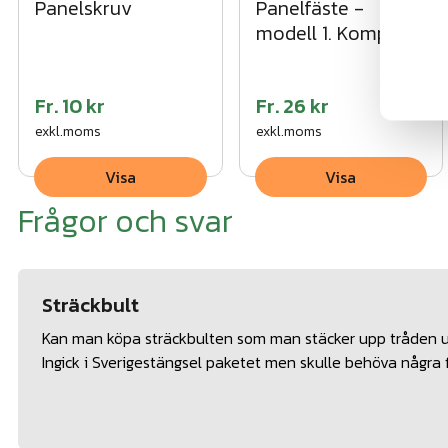
Panelskruv
Panelfäste -
modell 1. Komplett
Fr.
10 kr
Fr.
26 kr
exkl.moms
exkl.moms
Visa
Visa
Frågor och svar
Sträckbult
Kan man köpa sträckbulten som man stäcker upp tråden 
Ingick i Sverigestängsel paketet men skulle behöva några f