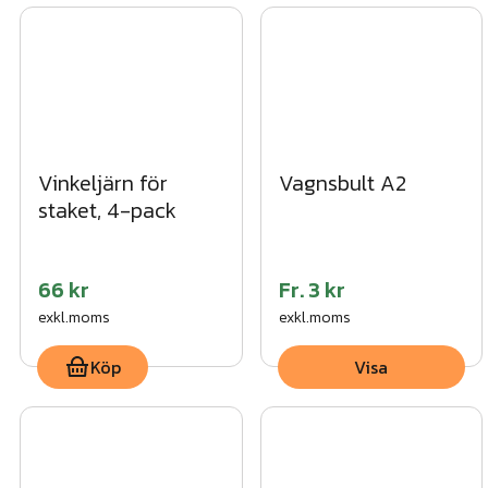
Vinkeljärn för
Vagnsbult A2
staket, 4-pack
66 kr
Fr.
3 kr
exkl.moms
exkl.moms
Köp
Visa