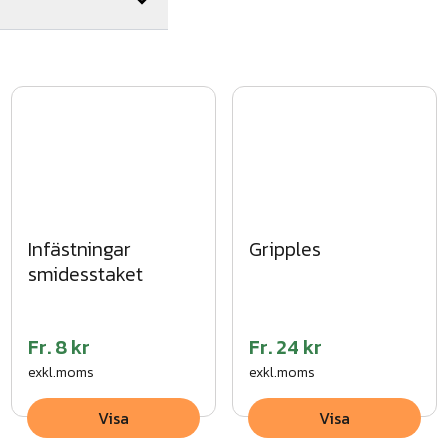
Infästningar
Gripples
smidesstaket
Fr.
8 kr
Fr.
24 kr
exkl.moms
exkl.moms
Visa
Visa