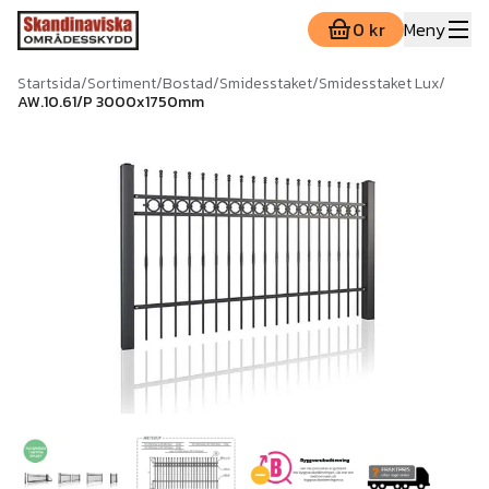
0 kr
Meny
Startsida
/
Sortiment
/
Bostad
/
Smidesstaket
/
Smidesstaket Lux
/
AW.10.61/P 3000x1750mm