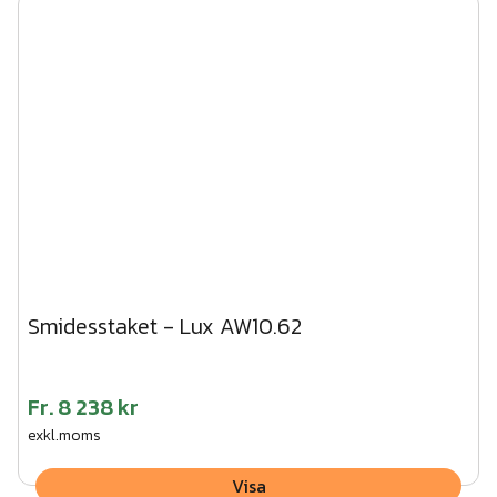
Smidesstaket - Lux AW10.62
Fr.
8 238 kr
exkl.moms
Visa