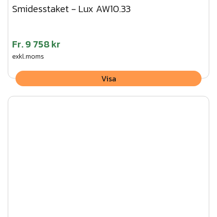
Smidesstaket - Lux AW10.33
Fr.
9 758 kr
exkl.moms
Visa