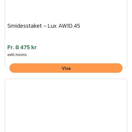
Smidesstaket - Lux AW10.45
Fr.
8 475 kr
exkl.moms
Visa