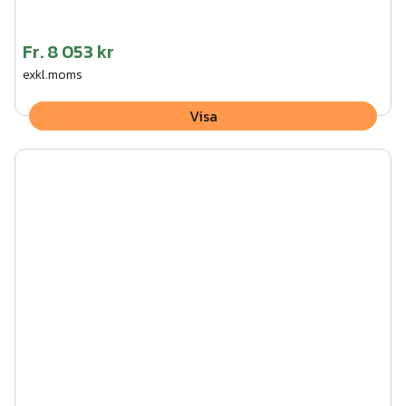
Fr.
8 053 kr
exkl.moms
Visa