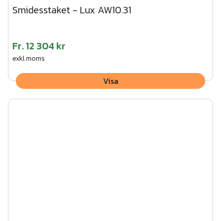
Smidesstaket - Lux AW10.31
Fr.
12 304 kr
exkl.moms
Visa