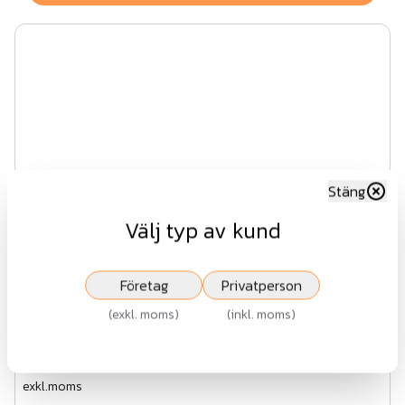
Stäng
Välj typ av kund
Företag
Privatperson
Smidesstaket - Lux AW10.34
(
exkl. moms
)
(
inkl. moms
)
Fr.
8 447 kr
exkl.moms