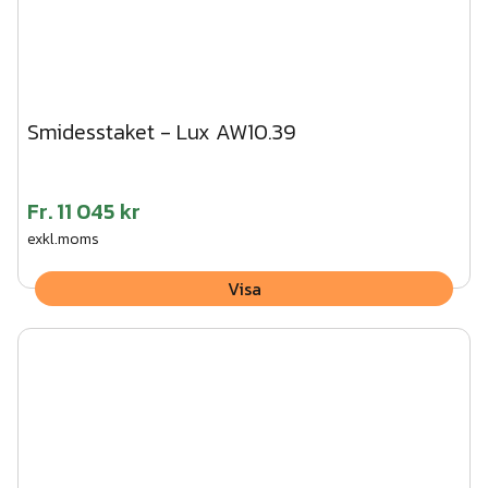
Smidesstaket - Lux AW10.39
Fr.
11 045 kr
exkl.moms
Visa