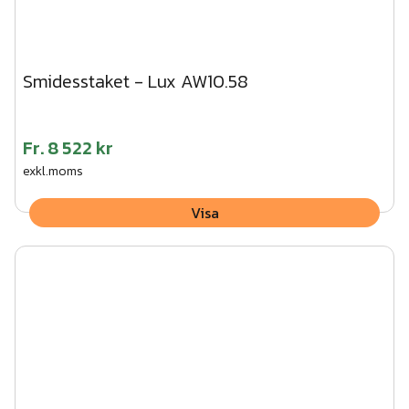
Smidesstaket - Lux AW10.58
Fr.
8 522 kr
exkl.moms
Visa