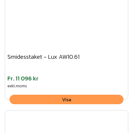
Smidesstaket - Lux AW10.61
Fr.
11 096 kr
exkl.moms
Visa